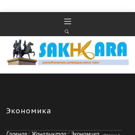
Перейти к содержимому
Основное
меню
Республикалық қоғамдық-саяси газеті
РЕСПУБЛИКАЛЫҚ ҚОҒАМДЫҚ-САЯСИ ГАЗЕТІ
Экономика
Главная
Жаңалықтар
Экономика
Страниц 2