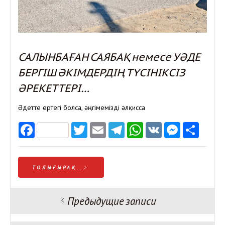
САЛЫНБАҒАН САЯБАҚ немесе УӘДЕ
БЕРГІШ ӘКІМДЕРДІҢ ТҮСІНІКСІЗ
ӘРЕКЕТТЕРІ…
Әдетте ертегі болса, әңгімемізді әлқисса
Facebook
Twitter
Email
Telegram
WhatsApp
VK
Messen
Отп
ТОЛЫҒЫРАҚ...
Предыдущие записи
Навигация
по