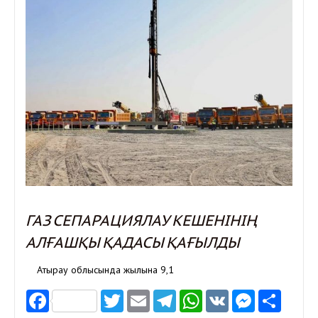
ГАЗ СЕПАРАЦИЯЛАУ КЕШЕНІНІҢ
АЛҒАШҚЫ ҚАДАСЫ ҚАҒЫЛДЫ
Атырау облысында жылына 9,1
Facebook
Twitter
Email
Telegram
WhatsApp
VK
Messen
Отп