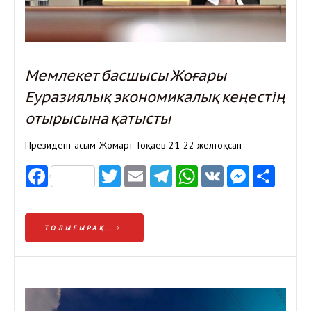
Мемлекет басшысы Жоғары
Еуразиялық экономикалық кеңестің
отырысына қатысты
Президент Қасым-Жомарт Тоқаев 21-22 желтоқсан
Facebook
Twitter
Email
Telegram
WhatsApp
VK
Messen
Отп
ТОЛЫҒЫРАҚ...