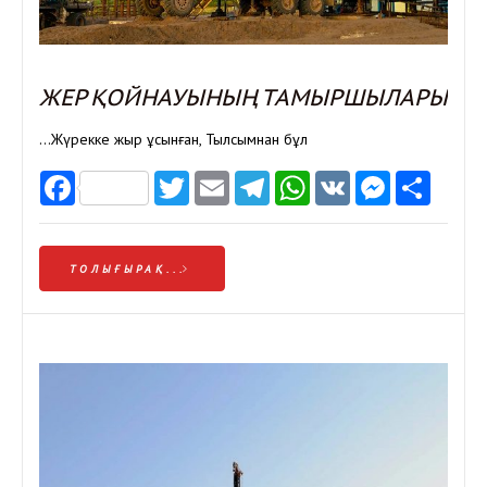
ЖЕР ҚОЙНАУЫНЫҢ ТАМЫРШЫЛАРЫ
…Жүрекке жыр ұсынған, Тылсымнан бұл
Facebook
Twitter
Email
Telegram
WhatsApp
VK
Messen
Отп
ТОЛЫҒЫРАҚ...