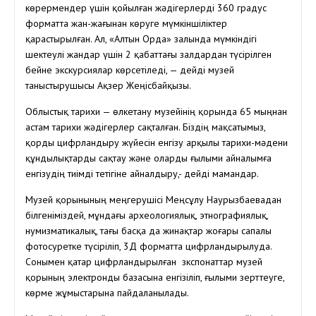
көрермендер үшін қойылған жәдігерлерді 360 градус
форматта жан-жағынан көруге мүмкіншіліктер
қарастырылған. Ал, «Алтын Орда» залында мүмкіндігі
шектеулі жандар үшін 2 қабаттағы залдардан түсірілген
бейне экскурсиялар көрсетіледі, — дейді музей
таныстырушысы Ақзер Жеңісбайқызы.
Облыстық тарихи — өлкетану музейінің қорында 65 мыңнан
астам тарихи жәдігерлер сақталған. Біздің мақсатымыз,
қорды цифрландыру жүйесін енгізу арқылы тарихи-мәдени
құндылықтарды сақтау және оларды ғылыми айналымға
енгізудің тиімді тетігіне айналдыру,- дейді мамандар.
Музей қорынының меңгерушісі Меңсұлу Наурызбаевадан
білгеніміздей, мұндағы археологиялық, этнографиялық,
нумизматикалық, тағы басқа да жинақтар жоғары сапалы
фотосуретке түсіріліп, 3Д форматта цифрландырылуда.
Сонымен қатар цифрландырылған зкспонаттар музей
қорының электронды базасына енгізіліп, ғылыми зерттеуге,
көрме жұмыстарына пайдаланылады.