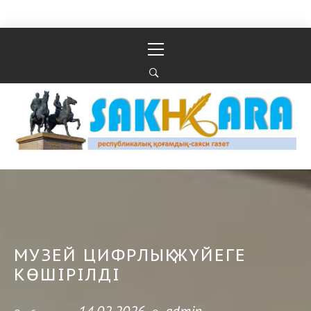
Перейти к содержимому
Основное
меню
Республикалық қоғамдық-саяси газеті
РЕСПУБЛИКАЛЫҚ ҚОҒАМДЫҚ-САЯСИ ГАЗЕТІ
МУЗЕЙ ЦИФРЛЫҚ ЖҮЙЕГЕ
КӨШІРІЛДІ