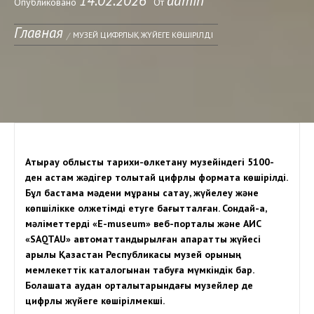
14.02.2026
admin
Опубликовано
От
Главная
МУЗЕЙ ЦИФРЛЫҚ ЖҮЙЕГЕ КӨШІРІЛДІ
Атырау облыстық тарихи-өлкетану музейіндегі 5100-
ден астам жәдігер толықтай цифрлық форматқа көшірілді.
Бұл бастама мәдени мұраны сақтау, жүйелеу және
көпшілікке қолжетімді етуге бағытталған. Сондай-ақ,
мәліметтерді «E-museum» веб-порталы және АИС
«SAQTAU» автоматтандырылған ақпараттық жүйесі
арқылы Қазақстан Республикасы музей қорының
мемлекеттік каталогынан табуға мүмкіндік бар.
Болашақта аудан орталықтарындағы музейлер де
цифрлық жүйеге көшірілмекші.