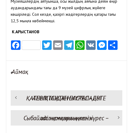
Музейшілердің айтуынша, осы жылдың аяғына дейін өңір
аудандарындағы тағы да 9 музей цифрлық жүйеге
көшіріледі. Сол кезде, қазіргі жәдігерлердің қатары тағы
12,5 мыңға көбеймекші.
К.АРЫСТАНОВ
Facebook
Twitter
Email
Telegram
WhatsApp
VK
Messen
Отп
Аймақ
#
Предыдущая запись:
ҚАТЕРЛІ ІСІКПЕН КҮРЕС – ЕРТЕ АНЫҚТАУДАН БАСТАЛАДЫ
Навигация
по
записям
Следующая запись:
Сыбайлас жемқорлықпен күрес – әділ қоғамның негізі