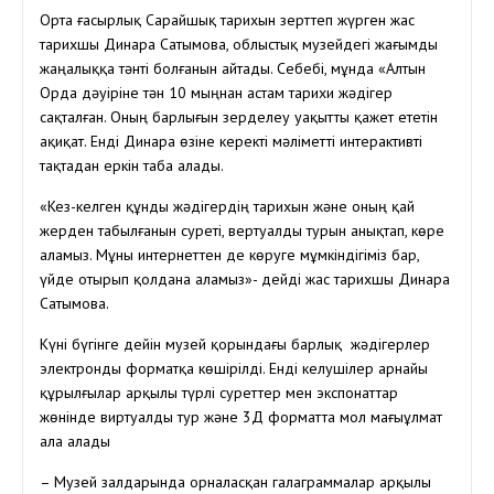
Орта ғасырлық Сарайшық тарихын зерттеп жүрген жас
тарихшы Динара Сатымова, облыстық музейдегі жағымды
жаңалыққа тәнті болғанын айтады. Себебі, мұнда «Алтын
Орда дәуіріне тән 10 мыңнан астам тарихи жәдігер
сақталған. Оның барлығын зерделеу уақытты қажет ететін
ақиқат. Енді Динара өзіне керекті мәліметті интерактивті
тақтадан еркін таба алады.
«Кез-келген құнды жәдігердің тарихын және оның қай
жерден табылғанын суреті, вертуалды турын анықтап, көре
аламыз. Мұны интернеттен де көруге мұмкіндігіміз бар,
үйде отырып қолдана аламыз»- дейді жас тарихшы Динара
Сатымова.
Күні бүгінге дейін музей қорындағы барлық жәдігерлер
электронды форматқа көшірілді. Енді келушілер арнайы
құрылғылар арқылы түрлі суреттер мен экспонаттар
жөнінде виртуалды тур және 3Д форматта мол мағыұлмат
ала алады
– Музей залдарында орналасқан галаграммалар арқылы