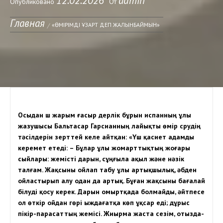
12.02.2026
admin
Опубликовано
От
Главная
«ӨМІРІМДІ ҰЗАРТ ДЕП ЖАЛЫНБАЙМЫН»
Осыдан үш жарым ғасыр дерлік бұрын испанның ұлы
жазушысы Бальтасар Гарсианның лайықты өмір сүрудің
тәсілдерін зерттей келе айтқан: «Үш қасиет адамды
керемет етеді: – Бұлар ұлы жомарттықтың жоғары
сыйлары: жемісті дарын, сұңғыла ақыл және нәзік
талғам. Жақсыны ойлап табу ұлы артықшылық, әбден
ойластырып алу одан да артық. Бұған жақсыны бағалай
білуді қосу керек. Дарын омыртқада болмайды, әйтпесе
ол өткір ойдан гөрі ыждағатқа көп ұқсар еді; дұрыс
пікір-парасаттың жемісі. Жиырма жаста сезім, отызда-