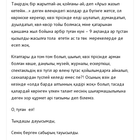
Тәңірдің бір жарытпай-ақ қойғаны-ай,-деп «Арыз жазып
кетейін…» деген өлеңіндегі жолдар да бүгінге жетсе, ол
көрініске кереғар, көзі тірісінде елді шулатып, думандатып,
дуылдатып, көл-көсір тойы болмаса, міне қатарынан
қаншама жыл бойына әрбір туған күні – 9 ақпанда әр тұстан
қызылды-жасылға тола өтетін ас та төк мерекелерде де
есеп жоқ.
Кітаптары да том-том болып, шығып, көзі тірісінде арман
болған көше, даңғылы, музейі, журналы, ескерткіші,
спектакльдің өзі түгіл әр өлеңі тұтас қойылымдарға айналып,
сахналардан түспей келеді емес пе?! Осының өзін де
кезінде «Қолда барда алтынның қадірі жоқ» болып, тасада
қалардай көрінген үлкен талант иесінің шығармашылығына
деген зор құрмет әрі тағзымы деп білеміз.
О, туған ел!
Тыңдашы дауысымды,
Сенің берген сабырың тауысылды.