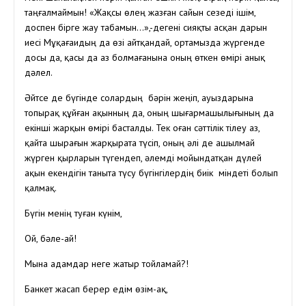
таңғалмаймын! «Жақсы өлең жазған сайын сезеді ішім,
доспен бірге жау табамын…»,-дегені сияқты асқан дарын
иесі Мұқағаидың да өзі айтқандай, ортамызда жүргенде
досы да, қасы да аз болмағанына оның өткен өмірі анық
дәлел.
Әйтсе де бүгінде солардың бәрін жеңіп, ауыздарына
топырақ құйған ақынның да, оның шығармашылығының да
екінші жарқын өмірі басталды. Тек оған сәттілік тілеу аз,
қайта шырағын жарқырата түсіп, оның әлі де ашылмай
жүрген қырларын түгендеп, әлемді мойындатқан дүлей
ақын екендігін таныта түсу бүгінгілердің биік міндеті болып
қалмақ.
Бүгін менің туған күнім,
Ой, бәле-ай!
Мына адамдар неге жатыр тойламай?!
Банкет жасап берер едім өзім-ақ,