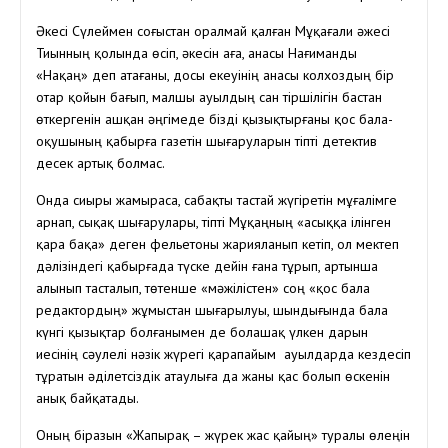
Әкесі Сүлеймен соғыстан оралмай қалған Мұқағали әжесі
Тиынның қолында өсіп, әкесін аға, анасы Нағиманды
«Нақаң» деп атағаны, досы екеуінің анасы колхоздың бір
отар қойын бағып, малшы ауылдың сан тіршілігін бастан
өткергенін ашқан әңгімеде бізді қызықтырғаны қос бала-
оқушының қабырға газетін шығаруларын тіпті детектив
десек артық болмас.
Онда сиыры жамыраса, сабақты тастай жүгіретін мұғалімге
арнап, сықақ шығарулары, тіпті Мұқаңның «Қасыққа ілінген
қара бақа» деген фельетоны жарияланып кетіп, ол мектеп
дәлізіндегі қабырғада түске дейін ғана тұрып, артынша
алынып тасталып, төтенше «мәжілістен» соң «қос бала
редактордың» жұмыстан шығарылуы, шындығында бала
күнгі қызықтар болғанымен де болашақ үлкен дарын
иесінің сәулелі нәзік жүрегі қарапайым ауылдарда кездесіп
тұратын әділетсіздік атаулыға да жаны қас болып өскенін
анық байқатады.
Оның біразын «Жапырақ – жүрек жас қайың» туралы өлеңін