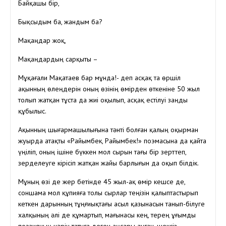
Байқашы бір,
Бықсыдым ба, жандым ба?
Мақаңдар жоқ,
Мақаңдардың сарқыты –
Мұқағали Мақатаев бар мұнда!- деп асқақ та өршіл
ақынның өлеңдерін оның өзінің өмірден өткеніне 50 жыл
толып жатқан тұста да жиі оқылып, асқақ естілуі заңды
құбылыс.
Ақынның шығармашылығына тәнті болған қалың оқырман
жуырда атақты «Райымбек, Райымбек!» поэмасына да қайта
үңіліп, оның ішіне бүккен мол сырын тағы бір зерттеп,
зерделеуге кірісіп жатқан жайы барлығын да оқып білдік.
Мұның өзі де жер бетінде 45 жыл-ақ өмір кешсе де,
соншама мол құпияға толы сырлар теңізін қалыптастырып
кеткен дарынның тұңғиықтағы асыл қазынасын танып-білуге
халқының әлі де құмартып, мағынасы кең, терең ұғымды