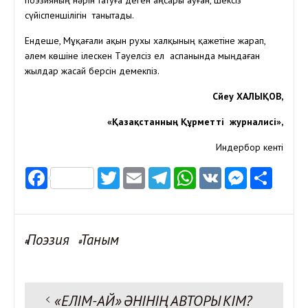
поэзияның нәрін татуға деген аңсары ауған, шексіз
сүйіспеншілігін танытады.
Ендеше, Мұқағали ақын рухы халқының қажетіне жарап,
әлем көшіне ілескен Тәуелсіз ел аспанында мыңдаған
жылдар жасай берсін демекпіз.
Сүйеу ХАЛЫҚОВ,
«Қазақстанның Құрметті журналисі»,
Индербор кенті
Facebook
Twitter
Email
Telegram
WhatsApp
VK
Messen
Отп
Поэзия
Таным
#
#
Предыдущая запись:
«ЕЛІМ-АЙ» ӘНІНІҢ АВТОРЫ КІМ?
Навигация