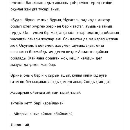
ерекше бағалаған Қадыр ақынның «Иірімін» терең сезіне
оқыған жан ұға түсері анық.
«Бұдан бірнеше жыл бұрын, Мұқағали радиода диктор
болып істеп жүрген жерінен бәрін тастап, ауылына тайып
тұрды. Ол – үлкен бір мақсатқа қол созар алдында ойланып
жасалған саналы жоспар еді. Сондақтан да ол қарап жатқан
жоқ. Оқумен, ізденумен, жазумен шұғылданып, енді
астанасыз болмайды-ау деген кезде Алматыға қайтып
оралады. Жай ғана оралған жоқ, көшіп келді,»- деп
жазуында үлкен мән бар.
Әрине, оның бәрінің сырын ашып, құпия кілтін іздеуге
газеттің бір мақаласы аздық етері анық. Сондықтан да:
Жасырмай ойымды айттым талай-талай,
Қайтейін кетті бәрі қарайламай.
…Айтарын ашып айтқан абайламай,
Дариға-ай,