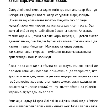
дарын, қырықта-ақыл басым болады.
Сілеусіннің көзі сияқты сәуле төгіп тұратын ақылдар бар түн
неғұрлым қараңғы болса, олар соғұрлым жарқырайды.
Әрқашан ең қолайлыны табатын бақыттылар болады
мұндайларға көп нәрсені жақсы жасаудың сәті түседі: бұл
жемісті еңбек етуді сыйлайтын бақытты қасиет. Ал жақсы
талғам адамның бүкіл өміріне көрік береді», — деген ежелгі
данышпанның ойы біздің бүгінгі сөз еткелі отырған асыл да
қасиетті тұлға Мұқағали Мақатаевқа, оның соңына
қалдырған асыл мұрасы – өміршең шығармашылығына
арналғандай болып көрінеді.
Расындада ақсақалды абызға да, ақ жаулықты ана-әжені де,
бесіктегі сәби мен бозбала-бойжеткенді де тебірентер, тіпті
әрқилы мамандық иелерін де тамсандыратын, жүрек сезімін
тербеп, көзіне жас ұялататын өлең шумақтарын қалдырған
асқақ талант иесіне қандай теңеу, эпитет айтсаң да үйлесіп,
жарасып-ақ тұрады емес пе?!
Әзиз ақын Қадыр Мырза-Әлі өзінің «Иірім» кітабында: «Әзірге
мені шапалақпен періп қалған ешкім жоқ. Бірақ періп қалса,