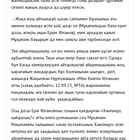
жалғыздықтың сызы әсте білінеді, соны ұқтырып тұрғанын
сезініп жаның ауырса да шүкір етесің.
…-Жақа өзің айтқандай, қазақ салтымен біразымыз ата-
әженің қолында өстік қой,-деді ол (Мұқағалидың бала күнгі
досы, атақты ақын Еркін Ібітанов), мені арқадан қағып.
Мұқағали бауырым да мен сияқты әже тәрбиесінде өсті.
Тек айырмашылығы, ол кісі менің Қалиша әжем құсап есімін
құбылтпай, өзінің Тиын атын өмір-бақи сақтап өтті. Сірәда
бұл басқа кемпірлерден айтарлықтай айырмашылығы жоқ,
қарапайым жандардың бірі болғанынан шығар»,- деп,
жақында Жақыпжан Нұрғожаның «Мен білетін Ібітанов»
атты («Қазақ әдебиеті», 12.09.25, №36) жарияланған
мақаладағы аға сөзінен де ақын туған қарапайым ортаның
сол кезеңде жай-күйін ұққандаймыз.
Осы досы Ерік Ібітановтың соңына қалдырған «Хантәңірі,
қайдасың?» атты өлең-романынан соң Мұқағали
Мақатаевты халқымыз «Қазақ поэзиясының Хантәңірі» атап
кетуінің өзі де заңдылық деп түсініліп, өлмес ескерткішке
айналғанын да үлкен мақтанышпен айта кетуге болары хақ.