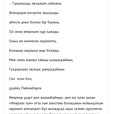
…Тұнығыңды, көлдерім, лайлама,
Өзендерім өзгертпе ағысыңды.
Қайтесің ұмыт болған бір баланы,
Ол сенің өміріңнен құр қалады.
Оның әлі келмеген кереметің,
Болашақ ақыныңа жыр болады.
Мен сенің жалғыз тамшы шаңыңдаймын,
Гүлдеріңнің төсінде дамылдаймын.
Сен есен бол,
Құдайға, Пайғамбарға
Өмірімді ұзарт деп жалынбаймын,- деп өзі туған ақпан-
«Февраль түні» атты тым алыстағы болашағын мойындатқан
көріпкел өлеңіндегі бұл жолдарда ақын сезімін әурелеген