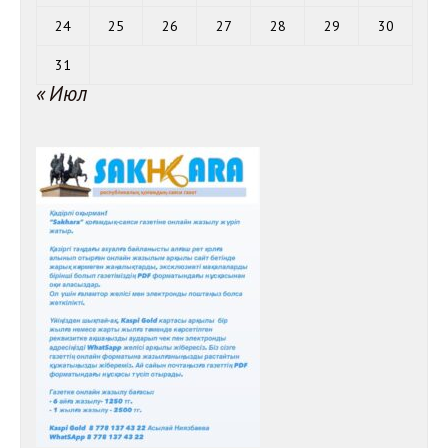
24
25
26
27
28
29
30
31
« Июл