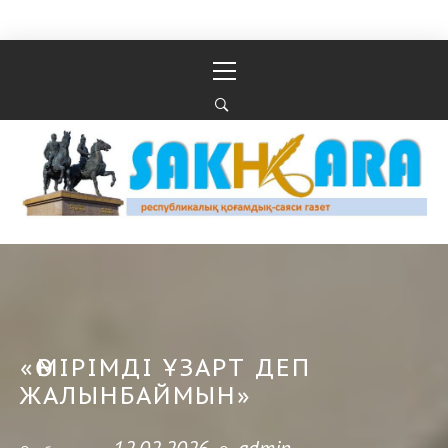
Перейти к содержимому
Основное
меню
Республикалық қоғамдық-саяси газеті
РЕСПУБЛИКАЛЫҚ ҚОҒАМДЫҚ-САЯСИ ГАЗЕТІ
«ӨМІРІМДІ ҰЗАРТ ДЕП
ЖАЛЫНБАЙМЫН»