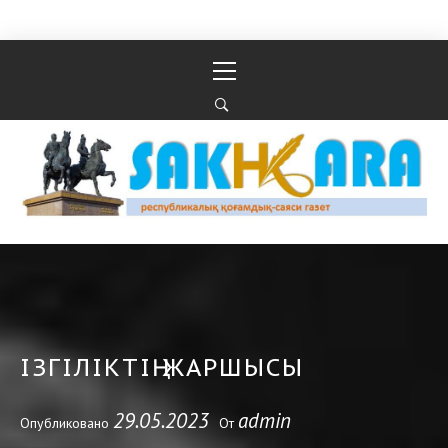
Перейти к содержимому
Основное
меню
Республикалық қоғамдық-саяси газеті
РЕСПУБЛИКАЛЫҚ ҚОҒАМДЫҚ-САЯСИ ГАЗЕТІ
ІЗГІЛІКТІҢ ЖАРШЫСЫ
29.05.2023
admin
Опубликовано
От