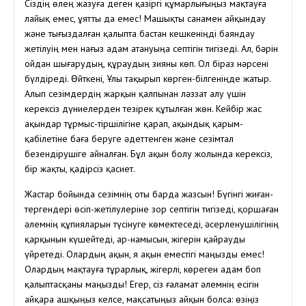
Сіздің өлең жазуға деген қазіргі құмарлығыңыз мақтауға
лайық емес, ұятты да емес! Машықты санамен айқындау
және тығыздалған қалыпта бастан кешкеніңді баяндау
жетілуің мен нағыз адам атануыңа септігін тигізеді. Ал, бәрін
ойдан шығарудың, құраудың зияны көп. Ол біраз нәрсені
бүлдіреді. Өйткені, Ұлы тақырып көрген-білгеніңде жатыр.
Алып сезімдердің жарқын қалпынан ләззат алу үшін
керексіз дүниелерден тезірек құтылған жөн. Кейбір жас
ақындар тұрмыс-тіршілігіне қарап, ақындық қарым-
қабілетіне баға беруге әдеттенген және сезімтал
безендірушіге айналған. Бұл ақын болу жолында керексіз,
бір жақты, қадірсіз қасиет.
Жастар бойында сезімнің оты барда жазсын! Бүгінгі жиған-
тергендері өсіп-жетілулеріне зор септігін тигізеді, қоршаған
әлемнің құпияларын түсінуге көмектеседі, әсерленушілігінің
қарқынын күшейтеді, ар-намысын, жігерін қайрауды
үйретеді. Олардың ақын, я ақын еместігі маңызды емес!
Олардың мақтауға тұрарлық, жігерлі, көреген адам боп
қалыптасқаны маңызды! Егер, сіз ғаламат әлемнің есігін
айқара ашқыңыз келсе, мақсатыңыз айқын болса: өзіңіз