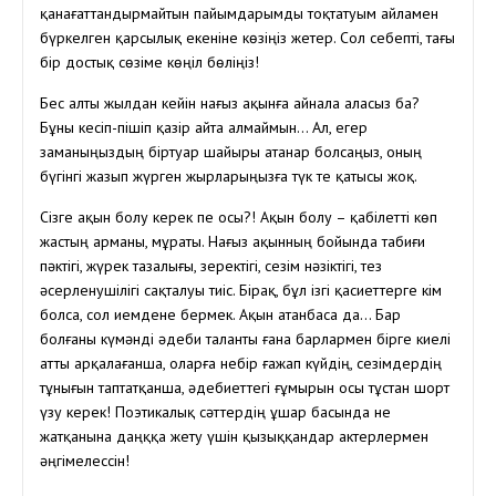
қанағаттандырмайтын пайымдарымды тоқтатуым айламен
бүркелген қарсылық екеніне көзіңіз жетер. Сол себепті, тағы
бір достық сөзіме көңіл бөліңіз!
Бес алты жылдан кейін нағыз ақынға айнала аласыз ба?
Бұны кесіп-пішіп қазір айта алмаймын… Ал, егер
заманыңыздың біртуар шайыры атанар болсаңыз, оның
бүгінгі жазып жүрген жырларыңызға түк те қатысы жоқ.
Сізге ақын болу керек пе осы?! Ақын болу – қабілетті көп
жастың арманы, мұраты. Нағыз ақынның бойында табиғи
пәктігі, жүрек тазалығы, зеректігі, сезім нәзіктігі, тез
әсерленушілігі сақталуы тиіс. Бірақ, бұл ізгі қасиеттерге кім
болса, сол иемдене бермек. Ақын атанбаса да… Бар
болғаны күмәнді әдеби таланты ғана барлармен бірге киелі
атты арқалағанша, оларға небір ғажап күйдің, сезімдердің
тұнығын таптатқанша, әдебиеттегі ғұмырын осы тұстан шорт
үзу керек! Поэтикалық сәттердің ұшар басында не
жатқанына даңққа жету үшін қызыққандар актерлермен
әңгімелессін!