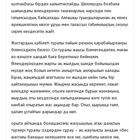
қолтаңбасы бірден қалыптаспайды. Шиллердің бозбала
шағындағы өлеңдерінен таңғаларлық нәрсіздік пен
татымсыздық байқалады. Алғашқы туындыларынан-ақ мінез
ерекшелігінің көзге ұруы мен талассыз табиғилықтың сезілуі
сирек кездесетін жайт.
Жастардың қабілеті туралы пайым реңінің қарабайырлануы
білімсіздіктің белгісі. Сіз туралы жақсы білмегендіктен, маған
өз-өзіңізге қандай баға беретініңіз беймәлім.
Өлеңдеріңізден жарты-ақ жылдың ішінде бойыңыздан
мүлде жоқ болып кететін аңғырттық аңғарылып қалады.
Бірақ, жаңағыдай ағаттықты он жылдан кейін тағы бір
қайталауыңыз мүмкін. Жиырма жасында керемет, ғажап
өлеңдер жазғанмен, отызға келгенде бұрын жазғанына,
жырдың оты кеудесінде лапылдағанына өзге түгілі өзі
нанбай отыратын жас ақындар бар. Отыз, қырыққа таяп,
қалам ұстайтын дарындар да көп.
Қорыта айтқанда, болашақтағы жазушылық атақ-даңқтың
түрлері туралы сіздерден сұрау – ақ жаулықты анадан «бес
жастағы балаңыз келешекте өсе ме, сымбаты келісе ме,