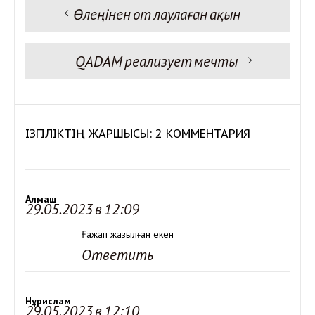
Предыдущая запись:
Өлеңінен от лаулаған ақын
Навигация
по
записям
Следующая запись:
QADAM реализует мечты
ІЗГІЛІКТІҢ ЖАРШЫСЫ: 2 КОММЕНТАРИЯ
Алмаш
29.05.2023 в 12:09
Ғажап жазылған екен
Ответить
Нұрислам
29.05.2023 в 12:10