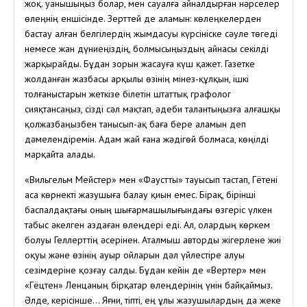
жоқ. Қуанышыңыз болар, мен сауалға айналдырған нәрселер
өлеңнің еншісінде. Зерттей де аламын: көлеңкелерден
бастау алған белгілердің жымдасуы күрсініске сәуле төгеді
немесе жан дүниеңіздің, болмысыңыздың айнасы секілді
жарқырайды. Бұдан зорын жасауға күш қажет. Газетке
жолданған жазбасы арқылы өзінің мінез-құлқын, ішкі
толғаныстарын жеткізе білетін штаттық графолог
сияқтансаңыз, сізді сәл мақтап, әдеби талантыңызға алғашқы
қолжазбаңызбен танысып-ақ баға бере аламын деп
дәмелендіремін. Адам жай ғана жәдігөй болмаса, көңілді
марқайта алады.
«Вильгельм Мейстер» мен «Фаустты» тауысып тастап, Гётені
аса көрнекті жазушыға балау қиын емес. Бірақ, бірінші
баспалдақтағы оның шығармашылығындағы өзгеріс үлкен
табыс әкелген аздаған өлеңдері еді. Ал, олардың көркем
болуы Геллерттің әсерінен. Аталмыш авторды жігерлене жиі
оқуы және өзінің ауыр ойларын дәл үйлестіре алуы
сезімдеріне қозғау салды. Бұдан кейін де «Вертер» мен
«Гёцтен» Ленцаның бірқатар өлеңдерінің үнін байқаймыз.
Әлде, керісінше… Яғни, тіпті, ең ұлы жазушылардың да жеке