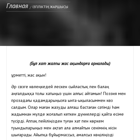
Главная
ІЗГІЛІКТІҢ ЖАРШЫСЫ
(Бұл хат жалпы жас ақындарға арналады)
Құрметті, жас ақын!
Әр сөзге көлеңкедей лескен сыйластық пен балаң
аңғалдыққа толы хатыңыз үшін алғыс айтамын! Поэзия мен
прозадағы қадамдарыңызға ынта-ықыласыммен көз
салдым. Олар маған жазуды алғаш бастаған сәтімді Һәм
жадымнан мүлде жоғалып кеткен дүниелерді қайта есіме
түсірді. Аппақ пейіліңізден туған хат пен көркем
туындыларыңыз мен ақтап ала алмайтын сенімнің иісін
шығарады. Айыпқа бұйырмассыз, амалсыз көңіліңізді