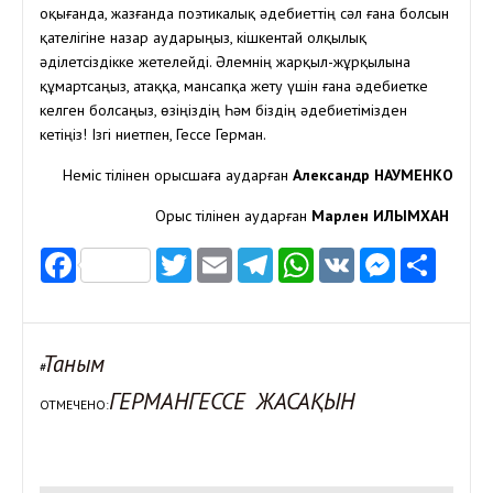
оқығанда, жазғанда поэтикалық әдебиеттің сәл ғана болсын
қателігіне назар аударыңыз, кішкентай олқылық
әділетсіздікке жетелейді. Әлемнің жарқыл-жұрқылына
құмартсаңыз, атаққа, мансапқа жету үшін ғана әдебиетке
келген болсаңыз, өзіңіздің Һәм біздің әдебиетімізден
кетіңіз! Ізгі ниетпен, Гессе Герман.
Неміс тілінен орысшаға аударған
Александр НАУМЕНКО
Орыс тілінен аударған
Марлен ҒИЛЫМХАН
Facebook
Twitter
Email
Telegram
WhatsApp
VK
Messen
Отп
Таным
#
ГЕРМАНГЕССЕ
ЖАСАҚЫН
ОТМЕЧЕНО: