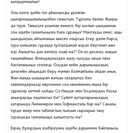
қалдырмақпын!
Осы күнге дейін түн ұйқыңызды ұрлаған
шығармашылығыңызбен таныстым. Тұрпаты бөлек. Жанры
да түрлі. Танысуға ұсынған екенсіз, бір шолып шыққаннан
соң әдеби талантыңызға баға сұраңыз! Мақтауды емес, ащы
шындықтың айтылғанын көксеп отырсыз. Егер дәтім барса,
тура қойылған сұраққа тұспалдамай жауап бергенім жөн
еді. Ақиқатты дәл жеткізу оңай ма?! Ол аз десеңіз, жақын
танымаймын. Өлеңдеріңізден жазу-сызуды кеше ғана
бастағаныңыз сезіледі. Осыдан кейін дарыныңыздың
деңгейін айқындап беру мүмкін болмайтыны айдан анық.
Жан-жаққа шашырап жатқан сөздеріңіз бен
сөйлемдеріңізді көргеннен соң көкейімнен мына бір
сұрақтар кетпей қойды: Сіз Ницше мен Бодлерден басқа
ақындарды оқығансыз ба? Сүйікті ауторларыңыздың
қатарында Лилиенкрон мен Гофмансталь бар ма? Саналы
түрде өнер мен табиғаттың тылсым сырларын тану
турасында талғамыңыз қалыптасты ма?
Бірақ, бұлардың ешбіреуінің әдеби дарынмен байланысы