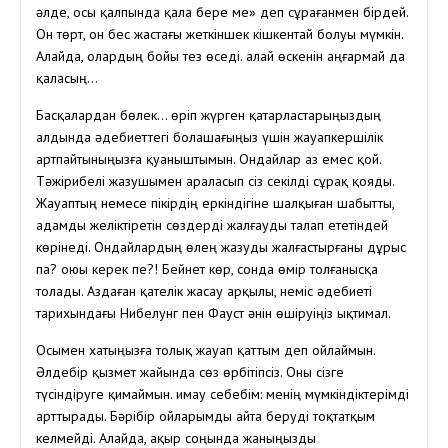
әлде, осы қалпында қала бере ме» деп сұрағанмен бірдей.
Он төрт, он бес жастағы жеткіншек кішкентай болуы мүмкін.
Алайда, олардың бойы тез өседі. Қалай өскенін аңғармай да
қаласың…
Басқалардан бөлек… өріп жүрген қатарластарыңыздың
алдында әдебиеттегі болашағыңыз үшін жауапкершілік
артпайтыныңызға қуаныштымын. Ондайлар аз емес қой.
Тәжірибелі жазушымен араласып сіз секілді сұрақ қояды.
Жауаптың немесе пікірдің еркіндігіне шалқыған шабытты,
адамды желіктіретін сөздерді жалғауды талап ететіндей
көрінеді. Ондайлардың өлең жазуды жалғастырғаны дұрыс
па? Қоюы керек пе?! Бейнет көр, сонда өмір толғанысқа
толады. Аздаған қателік жасау арқылы, неміс әдебиеті
тарихындағы Нибелунг пен Фауст әнін өшіруіңіз ықтимал.
Осымен хатыңызға толық жауап қаттым деп ойлаймын.
Әлдебір қызмет жайында сөз өрбітіпсіз. Оны сізге
түсіндіруге қимаймын. Қимау себебім: менің мүмкіндіктерімді
арттырады. Бәрібір ойларымды айта беруді тоқтатқым
келмейді. Алайда, ақыр соңында жаныңызды