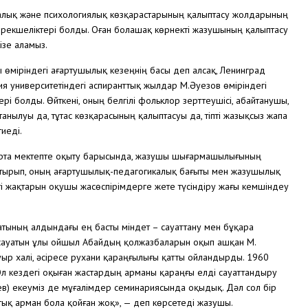
қ және психологиялық көзқарастарының қалыптасу жолдарының
 ерекшеліктері болды. Оған болашақ көрнекті жазушының қалыптасу
ізе аламыз.
өміріндегі ағартушылық кезеңнің басы деп алсақ, Ленинград
Азия университетіндегі аспиранттық жылдар М.Әуезов өміріндегі
 болды. Өйткені, оның белгілі фольклор зерттеушісі, абайтанушы,
анылуы да, тұтас көзқарасының қалыптасуы да, тіпті жазықсыз жапа
иеді.
 орта мектепте оқыту барысында, жазушы шығармашылығының
стырып, оның ағартушылық-педагогикалық бағыты мен жазушылық
і жақтарын оқушы жасөспірімдерге жете түсіндіру жағы кемшіндеу
аматының алдындағы ең басты міндет – сауаттану мен бұқара
з сауатын ұлы ойшыл Абайдың қолжазбаларын оқып ашқан М.
ауыр халі, әсіресе рухани қараңғылығы қатты ойландырды. 1960
Ол кездегі оқыған жастардың арманы қараңғы елді сауаттандыру
аев) екеуміз де мұғалімдер семинариясында оқыдық. Дәл сол бір
тық арман бола қойған жоқ», — деп көрсетеді жазушы.