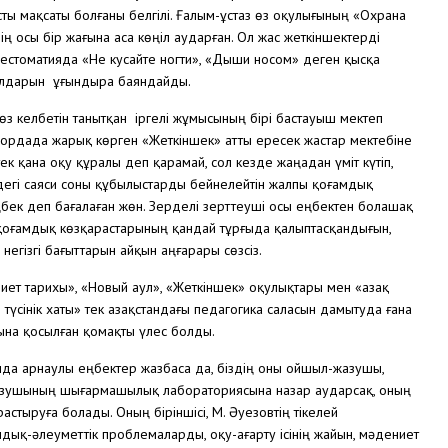
ты мақсаты болғаны белгілі. Ғалым-ұстаз өз оқулығының «Охрана
ің осы бір жағына аса көңіл аударған. Ол жас жеткіншектерді
естоматияда «Не кусайте ногти», «Дыши носом» деген қысқа
олдарын ұғындыра баяндайды.
өз келбетін танытқан іргелі жұмысының бірі бастауыш мектеп
ордада жарық көрген «Жеткіншек» атты ересек жастар мектебіне
ек қана оқу құралы деп қарамай, сол кезде жаңадан үміт күтіп,
дегі саяси соны құбылыстарды бейнелейтін жалпы қоғамдық
бек деп бағалаған жөн. Зерделі зерттеуші осы еңбектен болашақ
оғамдық көзқарастарының қандай тұрғыда қалыптасқандығын,
негізгі бағыттарын айқын аңғарары сөзсіз.
иет тарихы», «Новый аул», «Жеткіншек» оқулықтары мен «Қазақ
үсінік хаты» тек Қазақстандағы педагогика саласын дамытуда ғана
ына қосылған қомақты үлес болды.
нда арнаулы еңбектер жазбаса да, біздің оны ойшыл-жазушы,
 жазушының шығармашылық лабораториясына назар аударсақ, оның
астыруға болады. Оның біріншісі, М. Әуезовтің тікелей
дық-әлеуметтік проблемаларды, оқу-ағарту ісінің жайын, мәдениет