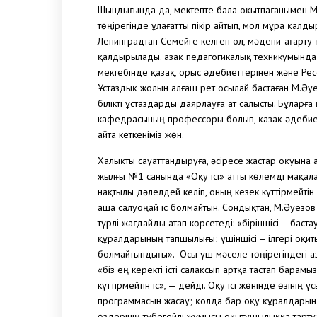
Шындығында да, мектепте бала оқытпағанымен М.Әу
төңірегінде ұлағатты пікір айтып, мол мұра қал
Ленинградтан Семейге келген ол, мәдени-ағарту 
қалдырылады. Қазақ педагогикалық техникумында 
мектебінде қазақ, орыс әдебиеттерінен және Ре
Ұстаздық жолын алғаш рет осылай бастаған М.Әуе
білікті ұстаздарды даярлауға ат салысты. Бұлар
кафедрасының профессоры болып, қазақ әдебиет
айта кеткеніміз жөн.
Халықты сауаттандыруға, әсіресе жастар оқуына
жылғы №1 санында «Оқу ісі» атты көлемді мақала
нақтылы дәлелдей келіп, оның кезек күттірмейтін
аша салуоңай іс болмайтын. Сондықтан, М.Әуезов
түрлі жағдайды атап көрсетеді: «біріншісі – баст
құралдарының тапшылығы; үшіншісі – ілгері оқи
болмайтындығы». Осы үш мәселе төңірегіндегі Қаз
«біз ең керекті істі салақсып артқа тастап бара
күттірмейтін іс», — дейді. Оқу ісі жөнінде өзінің
программасын жасау; қолда бар оқу құралдарын 
өздерінің түбегейлі жұмысы оқытушылыққа тарт