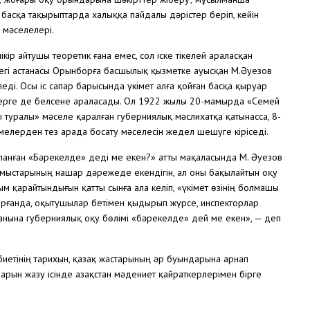
 басқа тақырыптарда халыққа пайдалы дәрістер беріп, кейін
 мәселелері.
кір айтушы теоретик ғана емес, сол іске тікелей араласқан
дегі астанасы Орынборға басшылық қызметке ауысқан М.Әуезов
еді. Осы іс сапар барысында үкімет алға қойған басқа қыруар
істерге де белсене араласады. Ол 1922 жылы 20-мамырда «Семей
 туралы» мәселе қаралған губерниялық мәслихатқа қатынасса, 8-
мелерден тез арада босату мәселесін жедел шешуге кіріседі.
ланған «Бәрекелде» деді ме екен?» атты мақаласында М. Әуезов
ұмыстарының нашар дәрежеде екендігін, ал оны бақылайтын оқу
 қарайтындығын қатты сынға ала келіп, «үкімет өзінің болмашы
рғанда, оқытушылар бетімен қыдырып жүрсе, инспекторлар
нына губерниялық оқу бөлімі «бәрекелде» дей ме екен», — деп
дебиетінің тарихын, қазақ жастарының әр буындарына арнап
рын жазу ісінде Қазақстан мәдениет қайраткерлерімен бірге