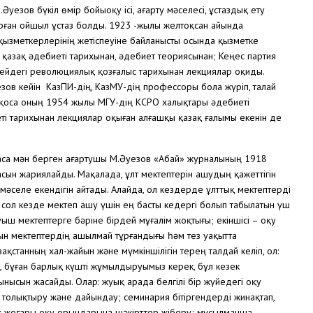
езов бүкіл өмір бойыоқу ісі, ағарту мәселесі, ұстаздық ету
дырған ойшыл ұстаз болды. 1923 -жылы желтоқсан айында
қызметкерлерінің жетіспеуіне байланысты осында қызметке
қазақ әдебиеті тарихынан, әдебиет теориясынан; Кеңес партия
сейдегі революциялық қозғалыс тарихынан лекциялар оқиды.
зов кейін КазПИ-дің, КазМУ-дің профессоры бола жүріп, талай
ға қоса оның 1954 жылы МГУ-дің КСРО халықтары әдебиеті
і тарихынан лекциялар оқыған алғашқы қазақ ғалымы екенін де
 аса мән берген ағартушы М.Әуезов «Абай» журналының 1918
сын жариялайды. Мақалада, ұлт мектептерін ашудың қажеттігін
 мәселе екендігін айтады. Алайда, ол кездерде ұлттық мектептерді
 сол кезде мектеп ашу үшін ең басты кедергі болып табылатын үш
ауыш мектептерге бәріне бірдей мұғалім жоқтығы; екіншісі – оқу
тын мектептердің ашылмай тұрғандығы һәм тез уақытта
ақстанның хал-жайын және мүмкіншілігін терең талдай келіп, ол:
мыз, бұған барлық күшті жұмылдыруымыз керек, бұл кезек
 ұсынысын жасайды. Олар: жуық арада белгілі бір жүйедегі оқу
толықтыру және дайындау; семинария бітіргендерді жинақтап,
у; жоғары оқу орындарына шәкірттер жіберу; мұсылманша