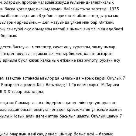
хын, олардың программаларын жазуда ғылыми-диалектикалық
ын басқа қоғамдық ғылымдармен байланыстыра зерттеді. 1925
жазбасын аяқтаған «Әдебиет тарихы» кітабын автордың: «Қазақ
ушыларын арнадым», — деп жазуында үлкен мән бар. Өйткені,
атын сан түрлі оқу орындары қаптай ашылып, ана тілі мен әдебиеті
 болатын.
деген бастауыш мектептер, сауат ашу курстары, оқытушылар
ішіндегі оқушының ақыл-сезімін тәрбиелеп, қалыптастырып
у арқылы бүкіл қазақ халқының өткеніне көз жүгірту, рухани өсу
і Қазақстан астанасы Қызылорда қаласында жарық көрді. Оқулық 7
Батырлар әңгімесі. Кіші батырлар; ІІІ. Ел поэмалары; ІҮ. Тарихи
ІІІ-ХІХ-ғасыр ақындары;
н қазақ балаларына өз тілдерімен қатар елімізде ұлт аралық
кластардан бастап оқытуға негіздеп хрестоматия үлгісінде жазған
 жылы «Новый аул» деген атпен басылып шықты. Оқулық шағын 7
рқылы олардың дені сау, денесі шымыр болып өсуі – барлық