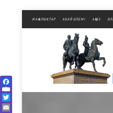
Перейти к содержимому
ЖАҢАЛЫҚТАР
АБАЙ ӘЛЕМІ
АҢЫЗ
ӘЛ
Facebook
Twitter
Email