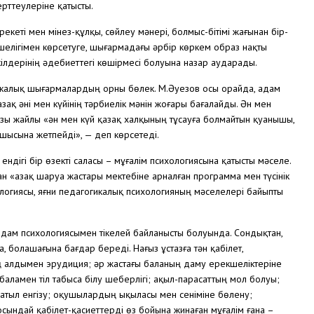
рттеулеріне қатысты.
кеті мен мінез-құлқы, сөйлеу мәнері, болмыс-бітімі жағынан бір-
шелігімен көрсетуге, шығармадағы әрбір көркем образ нақты
ілдерінің әдебиеттегі көшірмесі болуына назар аударады.
зыкалық шығармалардың орны бөлек. М.Әуезов осы орайда, адам
зақ әні мен күйінің тәрбиелік мәнін жоғары бағалайды. Ән мен
ызы жайлы «ән мен күй қазақ халқының тұсауға болмайтын қуанышы,
ысына жетпейді», — деп көрсетеді.
ндігі бір өзекті саласы – мұғалім психологиясына қатысты мәселе.
 «Қазақ шаруа жастары мектебіне арналған программа мен түсінік
логиясы, яғни педагогикалық психологияның мәселелері байыпты
адам психологиясымен тікелей байланысты болуында. Сондықтан,
, болашағына бағдар береді. Нағыз ұстазға тән қабілет,
 алдымен эрудиция; әр жастағы баланың даму ерекшеліктеріне
 баламен тіл табыса білу шеберлігі; ақыл-парасаттың мол болуы;
батыл енгізу; оқушылардың ықыласы мен сеніміне бөлену;
осындай қабілет-қасиеттерді өз бойына жинаған мұғалім ғана –