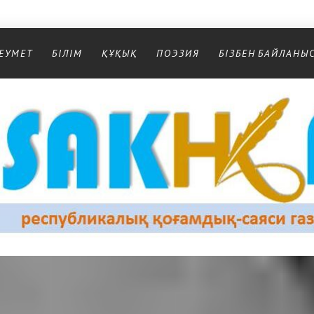
ЕУМЕТ
БІЛІМ
ҚҰҚЫҚ
ПОЭЗИЯ
БІЗБЕН БАЙЛАНЫ
Республикалық қоғамдық-саяси газеті
РЕСПУБЛИКАЛЫҚ ҚОҒАМДЫҚ-САЯСИ ГАЗЕТІ