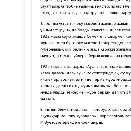
сауаттыларға тәрбие ғылымы, земство, право тағы
оларды халықты сауаттандыру ісіне кеңінен тарту
Дарынды ұстаз, тек оқу мәселесі жөнінде жалаң пі
ұйымдастырушы да болды. Қазақстанның сол кез
1922 жылы сәуір айында Семейге іс сапармен кел
жұмыстармен бірге оқу мәселесі төңірегіндегі 
губерниялық оқу бөлімінің ақша қаражат жағдайы
маусымда мектеп үйлерін бұрын кіріп алған меке
1925 жылғы 8-қаңтарда «Ауыл» газетінде жария
қазақ даласындағы ауыл мектептерінде оқыту ж
инспекторларының өз міндеттеріне жүрдім-бардым
қорының денін оқыту жұмысына жырып беріп оты
мұндайларды тексермей жүре бердім деп отырға
жазады.
Еліміздің білімін, мәдениетін көтеруде, қазақ ә
оқулықтар мен оқу құралдарын, курс программала
М.Әуезовте ерекше еңбек сіңірді.