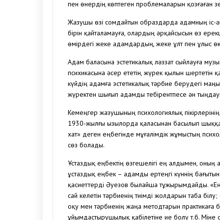
пен өнердің көптеген проблемаларын қозғаған зе
Жазушы өзі сомдайтын образдарда адамның іс-әре
бірін қайталамауға, олардың әрқайсысын өз ерек
өмірдегі жеке адамдардың, жеке ұлт пен ұлыс өк
Адам баласына эстетикалық ләззат сыйлауға му
психикасына әсер ететін, жүрек қылын шертетін қа
күйдің адамға эстетикалық тәрбие берудегі маң
жүректен шығып адамды тебірентпесе ән тыңдауш
Кемеңгер жазушының психологиялық пікірлерінің е
1930-жылғы Қызылорда қаласынан басылып шыққан
хат» деген еңбегінде мұғалімдік жұмыстың психо
сөз болады.
Ұстаздық еңбектің өзгешелігі ең алдымен, оның 
ұстаздық еңбек – адамды ертеңгі күннің бағытына
қасиеттерді Әуезов былайша тұжырымдайды. «Ең
сай келетін тәрбиенің тиімді жолдарын таба білу;
оқу мен тәрбиенің жаңа методтарын практикаға 
ұйымдастырушылық қабілетіне ие болу т.б. Міне 