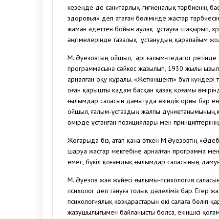
кезеңде де санитарлық-гигиеналық тәрбиенің бас
здоровья» деп атаған бөлімінде жастар тәрбиесін
жаман әдеттен бойын аулақ ұстауға шақырып, хр
әңгімелерінде тазалық ұстанудың қарапайым ж
М. Әуезовтың ойшыл, әрі ғалым-педагог ретінде 
программасына сәйкес жазылып, 1930 жылы Қызыл
арналған оқу құралы. «Жеткіншекті» бұл күндері т
оған қарышты қадам басқан қазақ қоғамы өмірін
ғылымдар саласын дамытуда өзіндік орны бар ең
ойшыл, ғалым-ұстаздың жалпы дүниетанымының,қ
өмірде ұстанған позициялары мен принциптерінің 
Жоғарыда біз, атап қана өткен М.Әуезовтің «Әдеб
шаруа жастар мектебіне арналған программа мен т
емес, бүкіл қоғамдық ғылымдар саласының даму
М. Әуезов жан жүйесі ғылымы-психология саласы
психолог деп тануға толық дәлеліміз бар. Егер
психологиялық көзқарастарын екі салаға бөліп қар
жазушылығымен байланысты болса, екіншісі қоғам