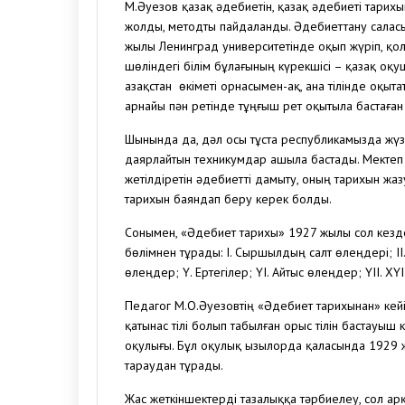
М.Әуезов қазақ әдебиетін, қазақ әдебиеті тари
жолды, методты пайдаланды. Әдебиеттану салас
жылы Ленинград университетінде оқып жүріп, қол
шөліндегі білім бұлағының күрекшісі – қазақ оқ
Қазақстан өкіметі орнасымен-ақ, ана тілінде оқыт
арнайы пән ретінде тұңғыш рет оқытыла бастаған
Шынында да, дәл осы тұста республикамызда жүз
даярлайтын техникумдар ашыла бастады. Мектеп 
жетілдіретін әдебиетті дамыту, оның тарихын жаз
тарихын баяндап беру керек болды.
Сонымен, «Әдебиет тарихы» 1927 жылы сол кездег
бөлімнен тұрады: І. Сыршылдың салт өлеңдері; ІІ. 
өлеңдер; Ү. Ертегілер; ҮІ. Айтыс өлеңдер; ҮІІ. ХҮ
Педагог М.О.Әуезовтің «Әдебиет тарихынан» кейі
қатынас тілі болып табылған орыс тілін бастауыш 
оқулығы. Бұл оқулық Қызылорда қаласында 1929
тараудан тұрады.
Жас жеткіншектерді тазалыққа тәрбиелеу, сол а