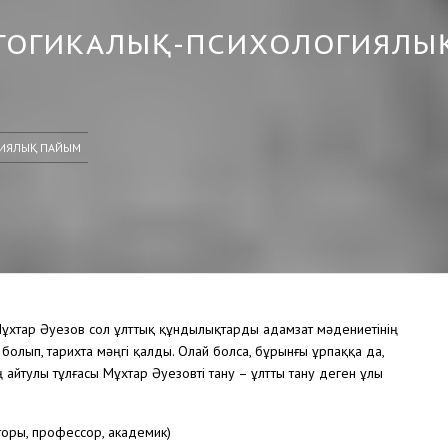
ДАГОГИКАЛЫҚ-ПСИХОЛОГИЯЛЫ
ГИЯЛЫҚ ПАЙЫМ
Мұхтар Әуезов сол ұлттық құндылықтарды адамзат мәдениетінің
олып, тарихта мәңгі қалды. Олай болса, бұрынғы ұрпаққа да,
ң айтулы тұлғасы Мұхтар Әуезовті тану – ұлтты тану деген ұлы
оры, профессор, академик)