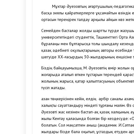
Мұхтар Әуезовтың ағартушылық-педагогикалы
басқа зиялы қайраткерлерге ұқсамайтын өзіндік
ортасын тереңірек талдау арқылы айқын көз жетк
Семейден басталар жолды шартты түрде жазушы 
университетіндегі студенттік, Ташкенттегі Орта 
бұралаңы мен бұлтарысқа толы шыңдалу кезеңдері
қазақ әдебиеті оқулықтарының авторы есебінде т
шегуіде ХХ-ғасырдың 30-жылдарының еншісіне т
Біздің байқауымызша, М. Әуезовтің өмір жолын
жоғарыда аталып өткен тұстарын тереңдей қара
жолының жарыса, қатар қалыптасуының объективт
түсіп жатады.
Қазан төңкерісінен кейін, елдің әрбір саналы аз
халықты сауаттандыру міндеті тұрғаны мәлім. Ө
Әуезовті жас кезінен бастап-ақ қазақ халқының 
жылы Кентау қаласында болған бір кездесуде: «
болатын. Сол мақсатпен Қаныш (академик Қ.И.Сәтп
жылдары бізде бала оқытып, ұстаздық етуден ар