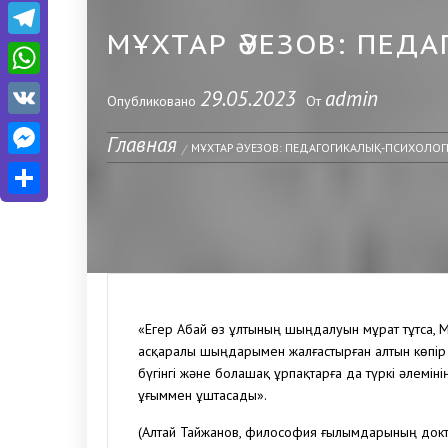
Telegram
МҰХТАР ӘУЕЗОВ: ПЕ
WhatsApp
29.05.2023
admin
Опубликовано
От
VK
Главная
Messenger
МҰХТАР ӘУЕЗОВ: ПЕДАГОГИКАЛЫҚ-ПСИХОЛО
Отправить
«Егер Абай өз ұлтының шыңдалуын мұрат тұтса, 
асқаралы шыңдарымен жалғастырған алтын көпір б
бүгінгі және болашақ ұрпақтарға да түркі әлеміні
ұғыммен ұштасады».
(Алтай Тайжанов, философия ғылымдарының докт