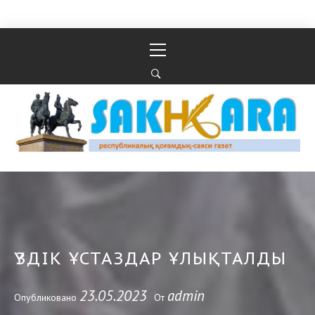
Перейти к содержимому
Основное
меню
Республикалық қоғамдық-саяси газеті
РЕСПУБЛИКАЛЫҚ ҚОҒАМДЫҚ-САЯСИ ГАЗЕТІ
ҮЗДІК ҰСТАЗДАР ҰЛЫҚТАЛДЫ
23.05.2023
admin
Опубликовано
От