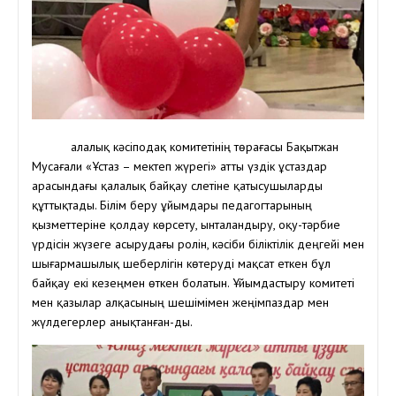
Қалалық кәсіподақ комитетінің төрағасы Бақытжан
Мусағали «Ұстаз – мектеп жүрегі» атты үздік ұстаздар
арасындағы қалалық байқау слетіне қатысушыларды
құттықтады. Білім беру ұйымдары педагогтарының
қызметтеріне қолдау көрсету, ынталандыру, оқу-тәрбие
үрдісін жүзеге асырудағы ролін, кәсіби біліктілік деңгейі мен
шығармашылық шеберлігін көтеруді мақсат еткен бұл
байқау екі кезеңмен өткен болатын. Ұйымдастыру комитеті
мен қазылар алқасының шешімімен жеңімпаздар мен
жүлдегерлер анықтанған-ды.