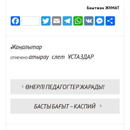
Бақытжан ЖҰМАТ
Facebook
Twitter
Email
Telegram
WhatsApp
VK
Messen
Отп
Жаңалықтар
#
атырау
слет
ҰСТАЗДАР
ОТМЕЧЕНО:
Предыдущая запись:
ӨНЕРЛІ ПЕДАГОГТЕР ЖАРАДЫ!
Навигация
по
записям
Следующая запись:
БАСТЫ БАҒЫТ – КАСПИЙ