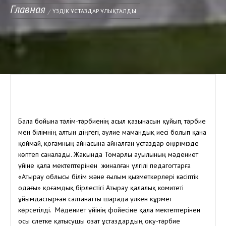
Главная
ҮЗДІК ҰСТАЗДАР ҰЛЫҚТАЛДЫ
Бала бойына тәлім-тәрбиенің асыл қазынасын құйып, тәрбие
мен білімнің алтын діңгегі, әулие мамандық иесі болып қана
қоймай, қоғамның айнасына айналған ұстаздар өңірімізде
көптеп саналады. Жақында Томарлы ауылының мәдениет
үйіне қала мектептерінен жиналған үлгілі педагогтарға
«Атырау облысы білім және ғылым қызметкерлері кәсіптік
одағы» қоғамдық бірлестігі Атырау қалалық комитеті
ұйымдастырған салтанатты шарада үлкен құрмет
көрсетілді. Мәдениет үйінің фойесіне қала мектептерінен
осы слетке қатысушы озат ұстаздардың оқу-тәрбие