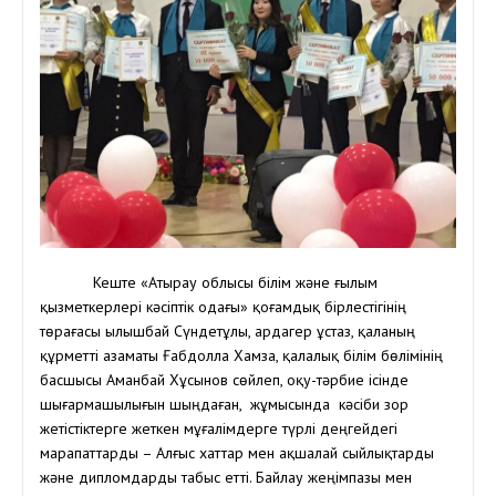
Кеште «Атырау облысы білім және ғылым
қызметкерлері кәсіптік одағы» қоғамдық бірлестігінің
төрағасы Қылышбай Сүндетұлы, ардагер ұстаз, қаланың
құрметті азаматы Ғабдолла Хамза, қалалық білім бөлімінің
басшысы Аманбай Хұсынов сөйлеп, оқу-тәрбие ісінде
шығармашылығын шыңдаған, жұмысында кәсіби зор
жетістіктерге жеткен мұғалімдерге түрлі деңгейдегі
марапаттарды – Алғыс хаттар мен ақшалай сыйлықтарды
және дипломдарды табыс етті. Байлау жеңімпазы мен