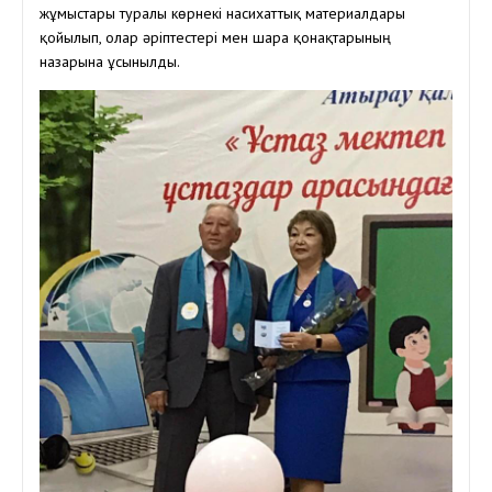
жұмыстары туралы көрнекі насихаттық материалдары
қойылып, олар әріптестері мен шара қонақтарының
назарына ұсынылды.