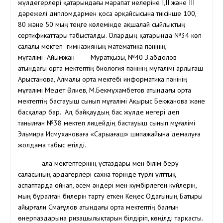
жүлдегерлері қатарындағы марапат иелеріне І,ІІ және ІІІ
дәрежелі дипломдармен қоса әрқайсысына тиісінше 100,
80 және 50 мың теңге көлемінде ақшалай сыйлықтың
сертификаттары табысталды. Олардың қатарында №34 көп
салалы мектеп гимназияның математика пәнінің
мұғалімі Айымжан Мұратқызы, №40 З.Қабдолов
атындағы орта мектептің биология пәнінің мұғалімі Қарлығаш
Арыстанова, Алмалы орта мектебі информатика пәнінің
мұғалімі Медет Әлиев, М.Бекмұхамбетов атындағы орта
мектептің бастауыш сынып мұғалімі Ақырыс Бекжанова және
басқалар бар. Ал, байқаудың бас жүлде иегері деп
танылған №38 мектеп лицейдің бастауыш сынып мұғалімі
Эльмира Исмухановаға «Сарыағаш» шипажайына демалуға
жолдама табыс етілді.
Қала мектептерінің ұстаздары мен білім беру
саласының ардагерлері сахна төрінде түрлі ұлттық
аспаптарда ойнап, әсем әндері мен күмбірлеген күйлерін,
мың бұралған билерін тарту еткен Кеңес Одағының Батыры
Қайырғали Смағұлов атындағы орта мектептің балғын
өнерпаздарына ризашылықтарын білдіріп, көңілді тарқасты.