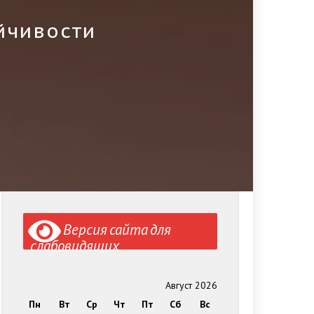
йчивости
Версия сайта для
слабовидящих
Август 2026
Пн
Вт
Ср
Чт
Пт
Сб
Вс