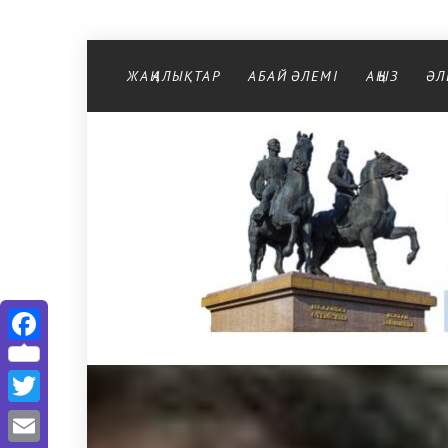
Перейти к содержимому
ЖАҢАЛЫҚТАР
АБАЙ ӘЛЕМІ
АҢЫЗ
ӘЛ
Facebook
Twitter
Email