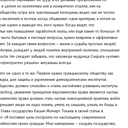
в целом их коллектива или в конкретном отделе, или на
общества остро все чувствующая молодежь видит, как не честно
 писателей и поэтов, когда объявляют одни критерии, а потом их
ая одних и выводя тех, кого нужно. Когда видят, что
лье или повышение заработной платы, или еще какие-то бонусы». И
бы, чисто бытовые и местные вопросы, нужно вовремя и эффективно
чает. За каждым таким вопросом – жизни и судьбы простых людей,
ействие, рождает у людей понятие внутренней политики, отношения
ивости. Не следует забывать, что заповеди мудреца Сократа «учтиво
еспристрастно решать» актуальны всегда.
это не одно и то же. Первое нужно гражданскому обществу как
дка, для защиты и укрепления демократических институтов.
бщество должно спокойно и очень настойчиво развивать институты
вобод, уважение принципов верховенства права являются частью
овенство права должно стать частью повседневной практики, войти
решают люди: их надо понять, уметь их слышать, узнать их беды и
. Глава государства Касым-Жомарт Токаев в своей статье в
л: «Я поставил цель построить по-настоящему современное
ребностям своих граждан. Мое намерение – создать государство,