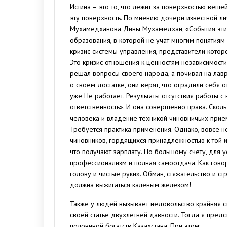
Истина – это то, что лежит за поверхностью веще
эту поверхность. По мнению дочери известной л
Мухамедханова Дины Мухамедхан, «События этих
образования, в которой не учат многим понятиям
кризис системы управления, представители которо
Это кризис отношения к ценностям независимости,
решал вопросы своего народа, а почивал на лавр
о своем достатке, они верят, что оградили себя 
уже Не работает. Результаты отсутствия работы с 
ответственность». И она совершенно права. Скол
человека и владение техникой чиновничьих прием
Требуется практика применения. Однако, вовсе н
чиновников, гордящихся принадлежностью к той и
что получают зарплату. По большому счету, для
профессионализм и полная самоотдача. Как гово
голову и чистые руки». Обман, стяжательство и 
должна выжигаться каленым железом!
Также у людей вызывает недовольство крайняя с
своей статье двухлетней давности. Тогда я пред
половиной богатств Казахстана. При этом: