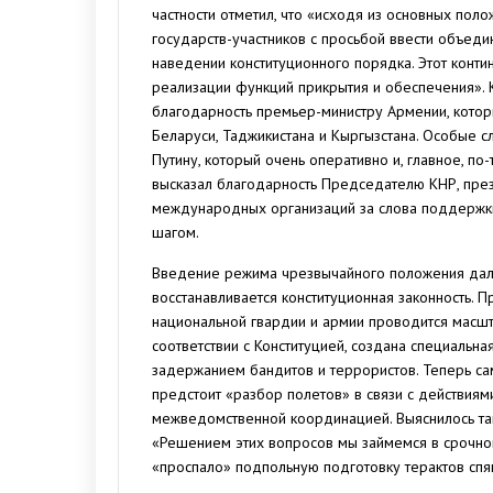
частности отметил, что «исходя из основных пол
государств-участников с просьбой ввести объеди
наведении конституционного порядка. Этот конт
реализации функций прикрытия и обеспечения».
благодарность премьер-министру Армении, котор
Беларуси, Таджикистана и Кыргызстана. Особые 
Путину, который очень оперативно и, главное, п
высказал благодарность Председателю КНР, през
международных организаций за слова поддержки
шагом.
Введение режима чрезвычайного положения дали 
восстанавливается конституционная законность. 
национальной гвардии и армии проводится масш
соответствии с Конституцией, создана специальн
задержанием бандитов и террористов. Теперь сам
предстоит «разбор полетов» в связи с действиям
межведомственной координацией. Выяснилось так
«Решением этих вопросов мы займемся в срочном
«проспало» подпольную подготовку терактов спящ