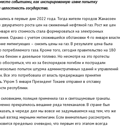
м место событиями, как
инспирированную извне попытку
 целостность государства.
ачались в первые дни 2022 года. Тогда жители городов Жанаозен
в двукратного роста цен на сжиженный нефтяной газ. Рост же цен
января его стоимость стала формироваться на электронных
ения. Однако с учетом сложившейся обстановки 4-го января власти
ие митингующих – снизить цены на газ. В результате цена была
р потребляемого газа. Кроме того, сегодня правительство на 180
а бензин и дизельное топливо. Но несмотря на это протесты
ко обостряться, что из-за беспорядков погибли и пострадали
несколько попыток штурма административных зданий и управлений
к. Все это потребовала от власть предержащих принятия
. Утром 5 января Президент Токаев отправил в отставку
ости республики.
 силовиками, полиция применила газ и светошумовые гранаты.
менно прекратилось вещание ряда телеканалов. В стране был
азать, в череде дел мы вовсе не задумываемся над тем, что же
вый взгляд мирными митингами. Если внимательно рассмотреть
новится предельно очевидно, что первым его этапом всегда