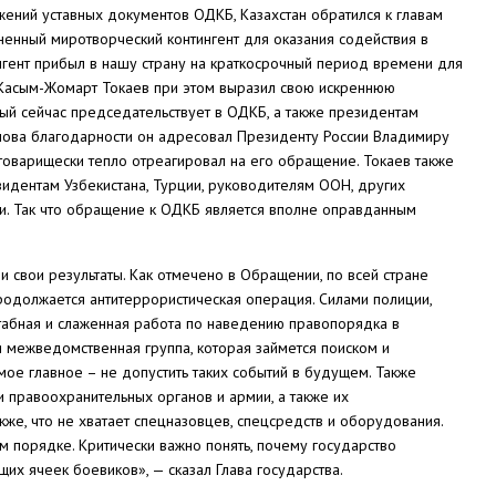
ожений уставных документов ОДКБ, Казахстан обратился к главам
ненный миротворческий контингент для оказания содействия в
ингент прибыл в нашу страну на краткосрочный период времени для
 Касым-Жомарт Токаев при этом выразил свою искреннюю
ый сейчас председательствует в ОДКБ, а также президентам
слова благодарности он адресовал Президенту России Владимиру
о-товарищески тепло отреагировал на его обращение. Токаев также
идентам Узбекистана, Турции, руководителям ООН, других
. Так что обращение к ОДКБ является вполне оправданным
свои результаты. Как отмечено в Обращении, по всей стране
Продолжается антитеррористическая операция. Силами полиции,
табная и слаженная работа по наведению правопорядка в
ая межведомственная группа, которая займется поиском и
ое главное – не допустить таких событий в будущем. Также
и правоохранительных органов и армии, а также их
же, что не хватает спецназовцев, спецсредств и оборудования.
 порядке. Критически важно понять, почему государство
их ячеек боевиков», — сказал Глава государства.