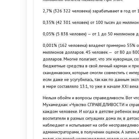
2,7% (326 322 человека) зарабатывают в год от 
0,35% (42 301 человек) от 100 тысяч до миллион
0,05% (5 838 человек) — от 1 до 50 миллионов 
0,001% (162 человека) владеют примерно 55% от
миллионов долларов. 45 человек — от 80 до 800
долларов. Многие полагают, что эти нувориши, со
бюджетные средства в свой личный карман и приз
скандинавских, которые смогли совместить с инте
если даже не усугубилась, так как по данным эк
в мире составляло 13:1, то уже в начале ХХI ве
Нельзя обойти и вопросы справедливости. Вот ч
Мухамедхан: «Чувство СПРАВЕДЛИВОСТИ и справ
каждом человеке. И когда в детстве ребенок вид
воспитатели в разных ситуациях дома ли, в детск
наблюдают и испытывают на себе несправедливос
администраторами, в получении оценок. А затем,
видят, как порой несправедливо отдельные руко