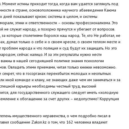
й. Момент истины приходит тогда, когда вам удается заглянуть под
ичности в стране, основоположника научного абаеведения Каюма
 дней показывают кризис системы в целом, и системы
 морали, этики и ответственности – основы профессионализма. Это
й не служат народу, а позорно прячутся и убегают от вопросов.
 за которые столетиями боролся наш народ. Те, кто Не работал, не
ах, думал только о себе и о своем кресле, о своем теплом месте и
от проблем народа и что полиция и суд будут их защищать. Но это
народом, сейчас налицо. И за эти результаты нужно нести
ь важны в нашей сегодняшней политике знания психологии
ов. Овладеть этими приемами, читая только книжки невозможно.
е секрет, что в госорганах переизбыток молодых и неопытных
ли иной команде и клану, не знающих даже чем им заниматься и за
 успешной карьеры необходимы честный труд, высокий
рится, для государственного служащего следует иметь «холодную
стремление к обогащению за счет других – недопустимо! Коррупция
тепень имущественного неравенства, о чем подробно писал в
ставил сообщение Zakon.kz о том, что 162 человека владеют