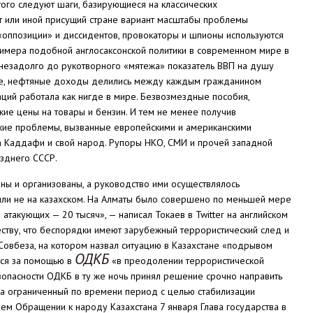
того следуют шаги, базирующиеся на классических
т или иной присущий стране вариант масштабы проблемы
 «оппозиции» и диссидентов, провокаторы и шпионы используются
примера подобной англосаксонской политики в современном мире в
незадолго до рукотворного «мятежа» показатель ВВП на душу
оне, нефтяные доходы делились между каждым гражданином
аций работала как нигде в мире. Безвозмездные пособия,
кие цены на товары и бензин. И тем не менее получив
кие проблемы, вызванные европейскими и американскими
 а Каддафи и свой народ. Рупоры НКО, СМИ и прочей западной
зднего СССР.
ы и организованы, а руководство ими осуществлялось
рили не на казахском. На Алматы было совершено по меньшей мере
 атакующих — 20 тысяч», — написал Токаев в Twitter на английском
еству, что беспорядки имеют зарубежный террористический след и
Совбеза, на котором назвал ситуацию в Казахстане «подрывом
ОДКБ
лся за помощью в
«в преодолении террористической
зопасности ОДКБ в ту же ночь принял решение срочно направить
на ограниченный по времени период с целью стабилизации
оем Обращении к народу Казахстана 7 января Глава государства в