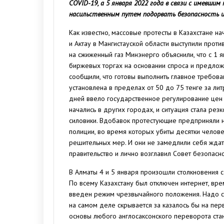
COVID-19, а 5 января 2022 года в связи с имевши
насильственным путем подорвать безопасность и
Как известно, массовые протесты в Казахстане н
и Актау в Мангистауской области выступили проти
на сжиженный газ Минэнерго объяснили, что с 1 
биржевых торгах на основании спроса и предлож
сообщили, что готовы выполнить главное требован
установлена в пределах от 50 до 75 тенге за лит
дней ввело государственное регулирование цен н
начались в других городах, и ситуация стала рез
силовики. Вдобавок протестующие предприняли 
полиции, во время которых убиты десятки челове
решительных мер. И они не замедлили себя ждать
правительство и лично возглавил Совет безопасн
В Алматы 4 и 5 января произошли столкновения с
По всему Казахстану был отключен интернет, вре
введен режим чрезвычайного положения. Надо ск
на самом деле скрывается за казалось бы на пер
основы любого англосаксонского переворота ста