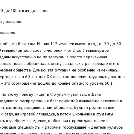
10 до 100 тысяч долларов.
а долларов.
долларов.
 общего богатства. Из них 112 человек имеют в год от 50 до 80
 миллионов долларов. 5 человек — от 2 до 3 миллиардов
зданы искусственно не по заслугам, а просто перекачивая
ывают власть обратиться к опыту западных стран, прежде всего
ресами общества. Думаю, эта ситуация не особенно изменилась,
спертов, если в 60-х годах ХХ века соотношение трудовых доходов
ка – это соотношение дошло до крайне опасного уровня, 60:1.
то по этому поводу пишет в ФБ упомянутая выше Дана
едливого распределения благ природой изначально заложено в
ит, как несправедливо с ним обошлись, будь то родители или
ом саду, на игровой площадке, а потом школьники и студенты
ть в учебном заведении, в общении с преподавателями и
 молодые специалисты и рабочие, госслужащие и деятели культуры
водители оценивают их труд, а их дельные предложения по