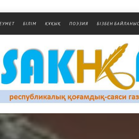
ЕУМЕТ
БІЛІМ
ҚҰҚЫҚ
ПОЭЗИЯ
БІЗБЕН БАЙЛАНЫ
Республикалық қоғамдық-саяси газеті
РЕСПУБЛИКАЛЫҚ ҚОҒАМДЫҚ-САЯСИ ГАЗЕТІ