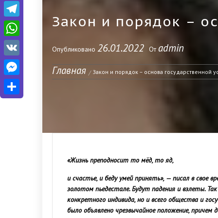
Telegram
Закон и порядок – о
WhatsApp
26.01.2022
admin
Опубликовано
От
VK
Главная
Messenger
Закон и порядок – основа государственной у
Отправить
«Жизнь преподносит то мёд, то яд,
и счастье, и беду умей принять», — писал в свое 
золотом пьедестале. Будут падения и взлеты. Так
конкретного индивида, но и всего общества и гос
было объявлено
чрезвычайное положение, причем д