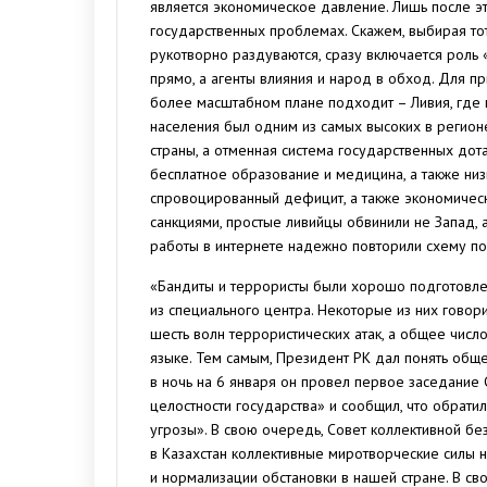
является экономическое давление. Лишь после э
государственных проблемах. Скажем, выбирая то
рукотворно раздуваются, сразу включается роль
прямо, а агенты влияния и народ в обход. Для 
более масштабном плане подходит – Ливия, где 
населения был одним из самых высоких в реги
страны, а отменная система государственных дот
бесплатное образование и медицина, а также низ
спровоцированный дефицит, а также экономичес
санкциями, простые ливийцы обвинили не Запад,
работы в интернете надежно повторили схему по
«Бандиты и террористы были хорошо подготовлен
из специального центра. Некоторые из них гово
шесть волн террористических атак, а общее число
языке. Тем самым, Президент РК дал понять общ
в ночь на 6 января он провел первое заседание 
целостности государства» и сообщил, что обрати
угрозы». В свою очередь, Совет коллективной бе
в Казахстан коллективные миротворческие силы 
и нормализации обстановки в нашей стране. В св