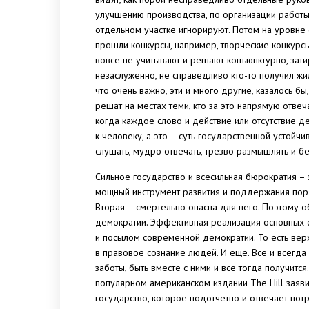
улучшению производства, по организации работы 
отдельном участке игнорируют. Потом на уровне 
прошли конкурсы, например, творческие конкурсы
вовсе не учитывают и решают конъюнктурно, затир
незаслуженно, не справедливо кто-то получил жи
что очень важно, эти и много другие, казалось 
решат на местах теми, кто за это напрямую отве
когда каждое слово и действие или отсутствие д
к человеку, а это – суть государственной устойч
слушать, мудро отвечать, трезво размышлять и б
Сильное государство и всесильная бюрократия – 
мощный инструмент развития и поддержания поря
Вторая – смертельно опасна для него. Поэтому о
демократии. Эффективная реализация основных с
и посылом современной демократии. То есть верх
в правовое сознание людей. И еще. Все и всегда 
заботы, быть вместе с ними и все тогда получится
популярном американском издании The Hill заяви
государство, которое подотчётно и отвечает пот