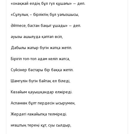
«Қонақжай елдің бұл гүл құшағы» — деп.
«Сұлулық – бірліктің бұл уағызшысы,
Әйтпесе, бастан бақыт ұшады» — деп.
Қауызы ашылуда қаптап өсіп,
Дабылы жатыр бүгін жатқа жетіп.
Бірігіп топ-топ адам келіп жатса,
Сүйсінер бастары бір баққа жетіп.
Шамгүлін бүгін байтақ ел біледі,
Көзайым қауышқандар елжіреді.
Аспанкөк бұлт пердесін ысырумен,
Жердегі ғажайыпқа телміреді.
Қиғаштың тереңі құт, суы сылдыр,