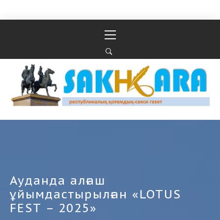
Перейти к содержимому
Основное
меню
Республикалық қоғамдық-саяси газеті
РЕСПУБЛИКАЛЫҚ ҚОҒАМДЫҚ-САЯСИ ГАЗЕТІ
Ауданда алғаш
ұйымдастырылған «LOTUS
FEST – 2025»