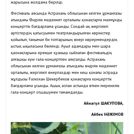
жарысына жолдама берілді.
Фестиваль аясында Астрахань облысынан келген Құрманғазы
атындағы Өңірлік мәдениет орталығы қонақтарға мазмұнды
концерттік бағдарлама ұсынды. Сондай-ақ жергілікті
әртістердің қатысуымен театрландырылған көріністер
қойылып, танымал би топтарының өнері көрермендердің
ыстық ықыласына бөленді. Ауыл адамдары мен шара
қаонақтарына ерекше қуаныш сыйлаған фестивальдің
алғашқы күні гала-концертпен аяқталды. Астрахань
облысынан келген Құрманғазы атындағы өңірлік мәдениет
орталығы, жергілікті өнерпаздар мен кеш қонағы эстрада
жұлдызы Ғазизхан Шекербеков қонақтарға концерттік
бағдарлама ұсынды. Ашық аспан астында өткен мерекелік
гала-концерт отшашумен тәмамдалды.
Айнагүл ШАКУПОВА,
Айбек НӘЖІМОВ