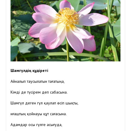
Шамгүлдің құдіреті
Айналып таусылатын тағатыңа,
Кімді де түсірем деп сабасына.
Шамгүл деген гүл қаулап өсіп шықты,
Қиғаштың қойнауы құт сағасына.
Адамдар осы гүлге асығуда,