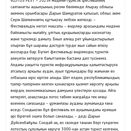
«LOTUS FEST – 2025» мәдени-туристік фестивалінің
салтанатты ашылуының ресми бөлімінде Атырау облысы
әкімінің орынбасары Дарын Шамұратов қатысып, облыс әкімі
Серік Шәпкеновтің құттықтау лебізін жеткізді. –
Фестивальдің негізгі мақсаты – өңірлер арасындағы мәдени
байланысты нығайту, ұлттық құндылықтарды насихаттау
және туризмді дамыту. Биыл алғаш рет ұйымдастырылып
отырған бұл шараны дәстүрлі түрде жыл сайын өткізу
жоспарда бар. Бүгінгі фестивальді өңіріміздің туристік
әлеуетін көтеруге бағытталған бастама деп түсінеміз.
Алдағы уақытта туристік инфрақұрылымды қалыптастыруға
атсалысу арқылы аудан, ауыл тұрғындары бір жағынан өз
отбасына кіріс кіргізе алады. Шет елден, республикамыздың
түкпір-түкпірінен келген қонақтарға қызмет көрсету арқылы
өңірдің экономикасының дамуына үлестерін қосады. Айта
кетерлігі, Қазақстанда лотос табиғи жағдайда тек Қиғаш
өзенінің сағасында – Құрманғазы ауданы аумағында ғана
өседі. Сондықтан бұл фестиваль ел ауқымындағы ерекше
әрі бірегей оқиға болып саналады, – деді Дарын
Дүйсенбайұлы. Сондай-ақ, өз сөзінде таңнан бері гүлдеген
лотостың сұлулығын көруге 3000-нан астам турист келгенін,