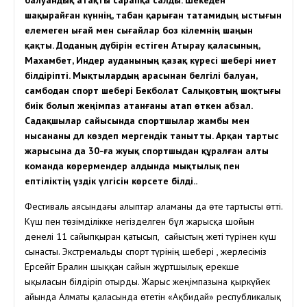
шақырайған күннің, табан қарыған татамидың ыстығын
елемеген ығай мен сығайлар боз кілемнің шаңын
қақты. Доданың дүбірін естіген Атырау қаласының,
Махамбет, Индер ауданының қазақ күресі шебері ниет
білдіріпті. Мықтылардың арасынан белгілі балуан,
самбодан спорт шебері Бекболат Салықовтың шоқтығы
биік болып жеңімпаз атанғаны атап өткен абзал.
Садақшылар сайысында спортшылар жамбы мен
нысананы дәл көздеп мергендік танытты. Арқан тартыс
жарысына да 30-ға жуық спортшыдан құралған алты
команда көрермендер алдында мықтылық пен
ептіліктің үздік үлгісін көрсете білді..
Фестиваль аясындағы алыптар аламаны да өте тартысты өтті.
Күш пен төзімділікке негізделген бұл жарысқа шойын
денелі 11 сайыпқыран қатысып, сайыстың жеті түрінен күш
сынасты. Экстремальды спорт түрінің шебері , жерлесіміз
Ерсейіт Бралин шыққан сайын жұртшылық ерекше
ықыласын білдіріп отырды. Жарыс жеңімпазына қыркүйек
айында Алматы қаласында өтетін «Ақбидай» республикалық