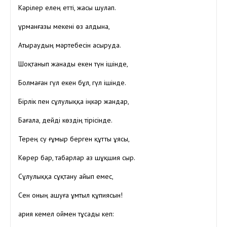
Кәрілер елең етті, жасы шулап.
Құрманғазы мекені өз алдына,
Атыраудың мәртебесін асыруда.
Шоқтанып жанады екен түн ішінде,
Болмаған гүл екен бұл, гүл ішінде.
Бірлік пен сұлулыққа іңкәр жандар,
Бағала, дейді көздің тірісінде.
Терең су ғұмыр берген құтты ұясы,
Көрер бар, табарлар аз шұқшия сыр.
Сұлулыққа сұқтану айып емес,
Сен оның ашуға ұмтыл құпиясын!
Қария кемел оймен тұсады кеп: