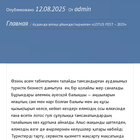
12.08.2025
admin
Опубликовано
От
Главная
Ауданда алғаш ұйымдастырылған «LOTUS FEST – 2025»
Өзінің әсем табиғатымен талайды тамсандырған ауданымыз
туристік бизнесті дамытуға ең бір қолайлы жер саналады.
Бұрындары әлемнің әуесқой балықшы — аңшыларын
Қиғаштың сәні мен нәрі болған балығы мен аң-құсы
қызықтырып келсе, кейінгі кездері еліміздің осы өлкесінде
ғана өсетін лотос гүлі сұлулыққа тамсанатындардың
талайының көз құртына айналды. Алыс-жақынды щетелден,
еліміздің өзге де өңірлерінен келушілер қатары көбейді.
Туристерді тарту, сервистік қызметті жақсарту мақсатында