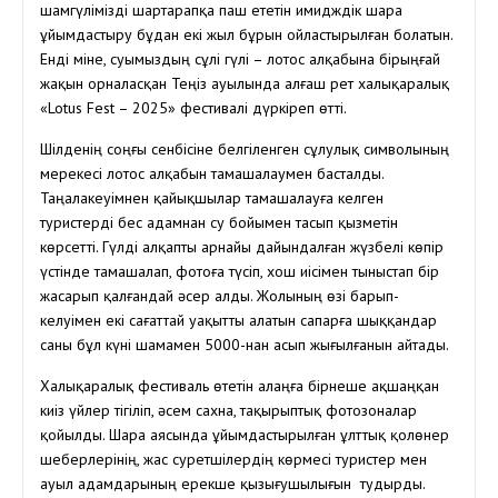
шамгүлімізді шартарапқа паш ететін имидждік шара
ұйымдастыру бұдан екі жыл бұрын ойластырылған болатын.
Енді міне, суымыздың сұлі гүлі – лотос алқабына бірыңғай
жақын орналасқан Теңіз ауылында алғаш рет халықаралық
«Lotus Fest – 2025» фестивалі дүркіреп өтті.
Шілденің соңғы сенбісіне белгіленген сұлулық символының
мерекесі лотос алқабын тамашалаумен басталды.
Таңалакеуімнен қайықшылар тамашалауға келген
туристерді бес адамнан су бойымен тасып қызметін
көрсетті. Гүлді алқапты арнайы дайындалған жүзбелі көпір
үстінде тамашалап, фотоға түсіп, хош иісімен тыныстап бір
жасарып қалғандай әсер алды. Жолының өзі барып-
келуімен екі сағаттай уақытты алатын сапарға шыққандар
саны бұл күні шамамен 5000-нан асып жығылғанын айтады.
Халықаралық фестиваль өтетін алаңға бірнеше ақшаңқан
киіз үйлер тігіліп, әсем сахна, тақырыптық фотозоналар
қойылды. Шара аясында ұйымдастырылған ұлттық қолөнер
шеберлерінің, жас суретшілердің көрмесі туристер мен
ауыл адамдарының ерекше қызығушылығын тудырды.