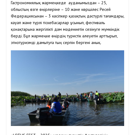
Гастрономиялық жәрмеңкеде ауданымыздан – 25,
облыстың өзге өңірлеріне – 10 және көршілес Ресей
Федерациясынан – 3 кәсіпкер қазақтың дәстүрлі тағамдары,
кәуәп және түрлі тіскебасарлар ұсынып, фестиваль
қонақтарына жергілікті дәм мәдениетін сезінуге мүмкіндік
берді. Бұл жәрмеңке өңірдің туристік әлеуетін арттырып,
этнотуризмді дамытуға тың серпін бергені анық.