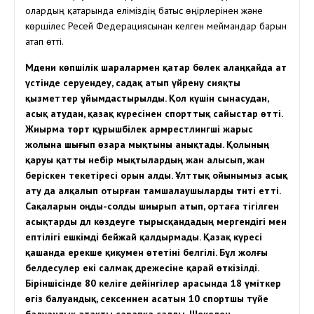
олардың қатарында еліміздің батыс өңірлерінен және
көршілес Ресей Федерациясынан келген меймандар барын
атап өтті.
Мәдени көпшілік шаралармен қатар бөлек алаңқайда ат
үстінде серуендеу, садақ атып үйрену сияқты
қызметтер ұйымдастырылды. Қол күшін сынасудан,
асық атудан, қазақ күресінен спорттық сайыстар өтті.
Жиырма төрт құрышбілек армрестлингші жарыс
жолына шығып өзара мықтыны анықтады. Қолының
қаруы қатты небір мықтылардың жан алысып, жан
беріскен текетіресі орын алды. Ұлттық ойынымыз асық
ату да алқалып отырған тамшалаушыларды тәнті етті.
Сақаларын оңды-солды шиырып атып, ортаға тігілген
асықтарды дәл көздеуге тырысқандадың мергендігі мен
ептілігі ешкімді бейжай қалдырмады. Қазақ күресі
қашанда ерекше қиқумен өтетіні белгілі. Бұл жолғы
белдесулер екі салмақ дәрежесіне қарай өткізілді.
Біріншісінде 80 келіге дейінгілер арасында 18 үміткер
өгіз балуандық, сексеннен асатын 10 спортшы түйе
балуандық атақты сарапқа салды. Шекеден