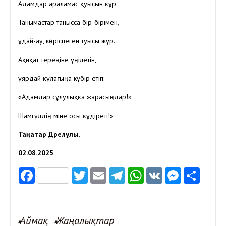
Адамдар араламас қуысын құр.
Танымастар танысса бір-бірімен,
Құдай-ау, көріспеген туысы жүр.
Ақиқат тереңіне үңілетін,
Құярдай құлағыңа күбір етіп:
«Адамдар сұлулыққа жарасыңдар!»
Шамгүлдің міне осы құдіреті!»
Таңатар Дәрелұлы,
02.08.2025
Facebook
Twitter
Email
Telegram
WhatsApp
VK
Messen
Отп
Аймақ
Жаңалықтар
#
#