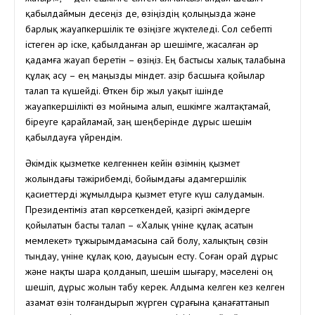
қабылдаймын десеңіз де, өзіңіздің қолыңызда және
барлық жауапкершілік те өзіңізге жүктеледі. Сол себепті
істеген әр іске, қабылданған әр шешімге, жасалған әр
қадамға жауап беретін – өзіңіз. Ең бастысы халық талабына
құлақ асу – ең маңызды міндет. Қазір басшыға қойылар
талап та күшейді. Өткен бір жыл уақыт ішінде
жауапкершілікті өз мойныма алып, ешкімге жалтақтамай,
біреуге қарайламай, заң шеңберінде дұрыс шешім
қабылдауға үйрендім.
Әкімдік қызметке келгеннен кейін өзімнің қызмет
жолындағы тәжірибемді, бойымдағы адамгершілік
қасиеттерді жұмылдыра қызмет етуге күш салудамын.
Президентіміз атап көрсеткендей, қазіргі әкімдерге
қойылатын басты талап – «Халық үніне құлақ асатын
мемлекет» тұжырымдамасына сай болу, халықтың сөзін
тыңдау, үніне құлақ қою, дауысын есту. Соған орай дұрыс
және нақты шара қолданып, шешім шығару, мәселені оң
шешіп, дұрыс жолын табу керек. Алдыма келген кез келген
азамат өзін толғандырып жүрген сұрағына қанағаттанып