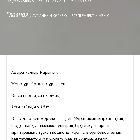
14.01.2025
admin
Опубликовано
От
Главная
АУДАННЫҢ КӨРКЕЮІ – ЕСЕЛІ ЕҢБЕКТІҢ ЖЕМІСІ
Адыра қалғыр Нарының,
Жеті жұрт босқан жұрт екен.
Он сан ноғай, сан қалмақ,
Асан қайғы, ер Абат
Олар да өткен жер екен, — деп Мұрат ақын жырлағандай,
бірде шапқыншылыққа ұшырап, бірде жұт шарпып,
кіріптарлыққа түскен көшпенді жұрттың бұл өлкесі елдік
пен татулықтың, бауырласу мен ат құйрығын кесіп