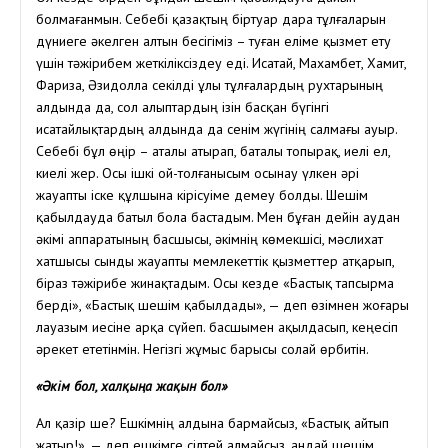
болмағанмын. Себебі қазақтың біртуар дара тұлғаларын
дүниеге әкелген алтын бесігіміз – туған еліме қызмет ету
үшін тәжірибем жеткіліксіздеу еді. Исатай, Махамбет, Хамит,
Фариза, Әзидолла секілді ұлы тұлғалардың рухтарының
алдында да, сол алыптардың ізін басқан бүгінгі
исатайлықтардың алдында да сенім жүгінің салмағы ауыр.
Себебі бұл өңір – аталы атырап, баталы топырақ, иелі ел,
киелі жер. Осы ішкі ой-толғанысым осынау үлкен әрі
жауапты іске құлшына кірісуіме демеу болды. Шешім
қабылдауда батыл бола бастадым. Мен бұған дейін аудан
әкімі аппаратының басшысы, әкімнің көмекшісі, мәслихат
хатшысы сынды жауапты мемлекеттік қызметтер атқарып,
біраз тәжірибе жинақтадым. Осы кезде «Бастық тапсырма
берді», «Бастық шешім қабылдады», — деп өзімнен жоғары
лауазым иесіне арқа сүйеп. басшымен ақылдасып, кеңесіп
әрекет ететінмін. Негізгі жұмыс барысы солай өрбитін.
«Әкім бол, халқыңа жақын бол»
Ал қазір ше? Ешкімнің алдына бармайсыз, «Бастық айтып
жатыр!», — деп ешкімге сілтей алмайсыз. Қандай шешім