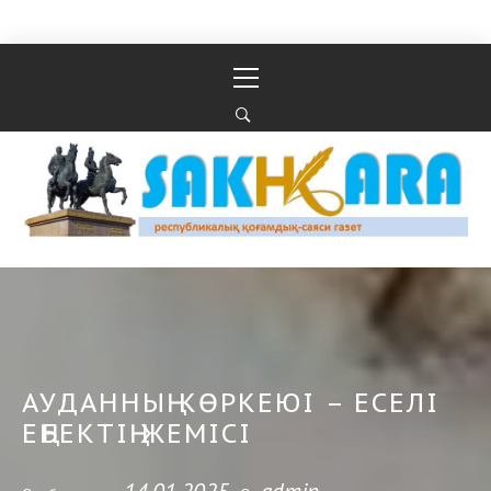
Перейти к содержимому
Основное
меню
Республикалық қоғамдық-саяси газеті
РЕСПУБЛИКАЛЫҚ ҚОҒАМДЫҚ-САЯСИ ГАЗЕТІ
АУДАННЫҢ КӨРКЕЮІ – ЕСЕЛІ
ЕҢБЕКТІҢ ЖЕМІСІ