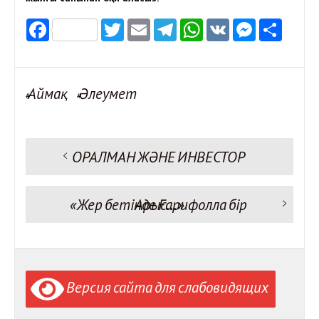
Facebook
Twitter
Email
Telegram
WhatsApp
VK
Messen
Отп
Аймақ
Әлеумет
#
#
Предыдущая запись:
ОРАЛМАН ЖӘНЕ ИНВЕСТОР
Навигация
по
записям
Следующая запись:
«Жер бетінде Ғарифолла бір Арыс…»
Версия сайта для слабовидящих