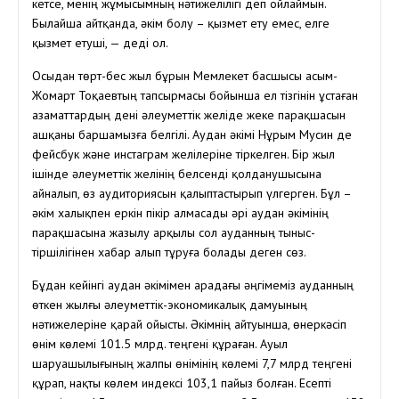
кетсе, менің жұмысымның нәтижелілігі деп ойлаймын.
Былайша айтқанда, әкім болу – қызмет ету емес, елге
қызмет етуші, — деді ол.
Осыдан төрт-бес жыл бұрын Мемлекет басшысы Қасым-
Жомарт Тоқаевтың тапсырмасы бойынша ел тізгінін ұстаған
азаматтардың дені әлеуметтік желіде жеке парақшасын
ашқаны баршамызға белгілі. Аудан әкімі Нұрым Мусин де
фейсбук және инстаграм желілеріне тіркелген. Бір жыл
ішінде әлеуметтік желінің белсенді қолданушысына
айналып, өз аудиториясын қалыптастырып үлгерген. Бұл –
әкім халықпен еркін пікір алмасады әрі аудан әкімінің
парақшасына жазылу арқылы сол ауданның тыныс-
тіршілігінен хабар алып тұруға болады деген сөз.
Бұдан кейінгі аудан әкімімен арадағы әңгімеміз ауданның
өткен жылғы әлеуметтік-экономикалық дамуының
нәтижелеріне қарай ойысты. Әкімнің айтуынша, өнеркәсіп
өнім көлемі 101.5 млрд. теңгені құраған. Ауыл
шаруашылығының жалпы өнімінің көлемі 7,7 млрд теңгені
құрап, нақты көлем индексі 103,1 пайыз болған. Есепті