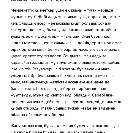
Мемлекеттік қызметкер үшін ең қиыны – туған жерінде
жұмыс істеу. Себебі алдымен, таныс-туыс, жора-жолдас өте
көп. Олардың әсері мен ықпалы күшті болады. Сондай
сәттерде шешім қабылдау адалдықты талап етеді. «Әкім –
туысым, әкім – досым, әкім – танысым. Оған барып кез
келген мәселені шеше саламын», — дейтіндер де жоқ емес.
Бірақ біз оған көңіл бөлмей, барлық мәселеге заң аясында
қарап, әрекет етуіміз керек. Сондықтан мен алдымен
қарапайым халықтың мұң-мұқтажын бірінші кезекке қойып,
іске кірістім. Жауапкершілігі жоғары бұл лауазым маған
үлкен сын. Әрі бұл сынның бір ұшы тек менің өзіме ғана
емес, ағайын-туысқа, жетпістен асқан әке-шешеме де
бағытталады. Сол кісілердің берген тәрбиесіне шаң
жуытпауды, атына кір келтірмеуді ойладым. Себебі әке-
шешем әлі күнге дейін менің тілеуімді тілеп, үйде тақымын
қысып отырады. Маған ұсыныс түскен кезде ең алдымен
ойлаған ойларым осы болды.
Жасыратыны жоқ, бұрын да маған бұл ұсыныс жасалған-ды.
Ол кезде бірден бұндай шешім қабылдауға дайын