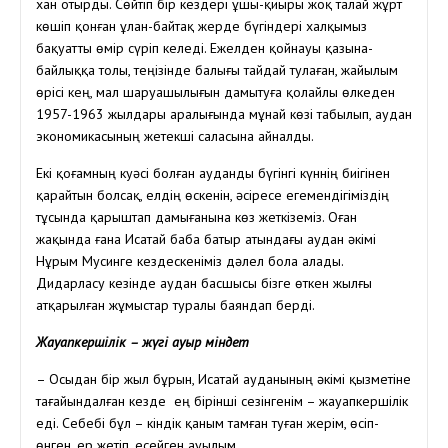
хан отырды. Сөйтіп бір кездері ұшы-қиыры жоқ талай жұрт
көшіп қонған ұлан-байтақ жерде бүгіндері халқымыз
бақуатты өмір сүріп келеді. Ежелден қойнауы қазына-
байлыққа толы, теңізінде балығы тайдай тулаған, жайылым
өрісі кең, мал шаруашылығын дамытуға қолайлы өлкеден
1957-1963 жылдары аралығында мұнай көзі табылып, аудан
экономикасының жетекші саласына айналды.
Екі қоғамның куәсі болған ауданды бүгінгі күннің биігінен
қарайтын болсақ, елдің өскенін, әсіресе егемендігіміздің
тұсында қарыштап дамығанына көз жеткіземіз. Оған
жақында ғана Исатай баба батыр атындағы аудан әкімі
Нұрым Мусинге кездескеніміз дәлел бола алады.
Дидарласу кезінде аудан басшысы бізге өткен жылғы
атқарылған жұмыстар туралы баяндап берді.
Жауапкершілік – жүгі ауыр міндет
– Осыдан бір жыл бұрын, Исатай ауданының әкімі қызметіне
тағайындалған кезде ең бірінші сезінгенім – жауапкершілік
еді. Себебі бұл – кіндік қаным тамған туған жерім, өсіп-
өнген, ер жетіп, есейген ауылым.