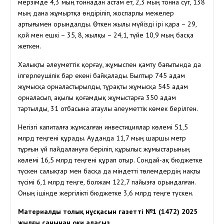
мерзімде 4,3 мың тоннадан астам ет, 2,3 мың тонна сүт, 138
мың дана жұмыртқа өндіріліп, жоспарлы межелер
артығымен орындалды. Өткен жылы мүйізді ірі қара – 29,
қой мен ешкі – 35, 8, жылқы – 24,1, түйе 10,9 мың басқа
жеткен.
Халықты әлеуметтік қорғау, жұмыспен қамту бағытында да
ілгерлеушілік бар екені байқалады. Былтыр 745 адам
жұмысқа орналастырылды, тұрақты жұмысқа 545 адам
орналасып, ақылы қоғамдық жұмыстарға 350 адам
тартылды, 31 отбасына атаулы әлеуметтік көмек берілген.
Негізгі капиталға жұмсалған инвестициялар көлемі 51,5
млрд теңгені құрады. Ауданда 11,7 мың шаршы метр
тұрғын үй пайдалануға беріліп, құрылыс жұмыстарының
көлемі 16,5 млрд теңгені құрап отыр. Сондай-ақ бюджетке
түскен салықтар мен басқа да міндетті төлемдердің нақты
түсімі 6,1 млрд теңге, болжам 122,7 пайызға орындалған.
Оның ішінде жергілікті бюджетке 3,6 млрд теңге түскен.
Материалдың толық нұсқасын газеттің №1 (1472) 2025
жылғы санынан оқи аласыз
.