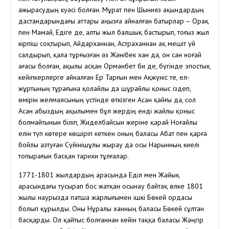
ажырасудың куәсі болған. Мұрат пен Шынияз ақындардың
дастандарындағы аттары аңызға айналған батырлар – Орақ
пен Мамай, Едіге де, алты жыл балшық бастырып, тоғыз жыл
кірпіш соқтырып, Айдарханнан, Астраханнан ақ мешіт үй
салдырып, қала тұрғызған әз Жәнібек хан да, он сан ноғай
ағасы болған, ақылы асқан Орманбет би де, бүгінде эпостық
кейіпкерлерге айналған Ер Тарғын мен Ақжүніс те, ел-
жұртының тұрағына қолайлы да шұрайлы қоныс іздеп,
өмірін желмаясының үстінде өткізген Асан қайғы да, сол
Асан абыздың ақылымен бұл жердің енді жайлы қоныс
болмайтынын біліп, Жиделбайсын жеріне қарай Ноғайлы
елін түп көтере көшіріп кеткен оның баласы Абат пен қарға
бойлы Қазтуған Сүйінішұлы жырау да осы Нарынның киелі
топырағын басқан тарихи тұлғалар.
1771-1801 жылдардың арасында Еділ мен Жайық
арасындағы тусырап бос жатқан осынау байтақ өлке 1801
жылы наурызда патша жарлығымен ішкі Бөкей ордасы
болып құрылды. Оны Нұралы ханның баласы Бөкей сұлтан
басқарды. Ол қайтыс болғаннан кейін таққа баласы Жәңгір