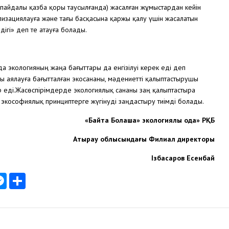
 пайдалы қазба қоры таусылғанда) жасалған жұмыстардан кейін
изациялауға және тағы басқасына қаржы қалу үшін жасалатын
дігі» деп те атауға болады.
а экологияның жаңа бағыттары да енгізілуі керек еді деп
тты аялауға бағытталған экосананы, мәдениетті қалыптастырушы
 еді.Жасөспірімдерде экологиялық сананы заң қалыптастыра
 экософиялық принциптерге жүгінуді заңдастыру тиімді болады.
«Байтақ Болашақ» экологиялық одақ» РҚБ
Атырау облысындағы Филиал директоры
Ізбасаров Есенбай
am
tsApp
K
Messenger
Отправить