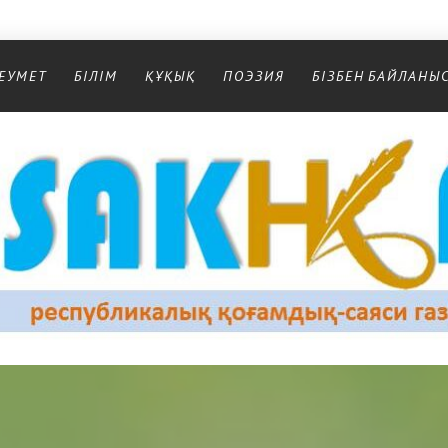
ЕУМЕТ
БІЛІМ
ҚҰҚЫҚ
ПОЭЗИЯ
БІЗБЕН БАЙЛАНЫ
Республикалық қоғамдық-саяси газеті
РЕСПУБЛИКАЛЫҚ ҚОҒАМДЫҚ-САЯСИ ГАЗЕТІ