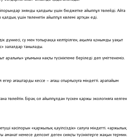
әсіпорындар зиянды қалдығы үшін бюджетке айыппұл төлейді. Айта
ы қалдық үшін төленетін айыппұл көлемі артқан еді.
ік дүниесі, су мен топыраққа келтірілген, ақылға қонымды уақыт
с» залалдар танылады.
 аралығы» ұғымына нақты түсініктеме беріледі деп үміттенеміз.
 ал егер ағаштарды кессе – ағаш отырғызуға міндетті. Қарапайым
на төлейтін. Бірақ ол айыппұлдан түскен қаржы экологияға келген
уші кәсіпорын «қаржылық қауіпсіздік» салуға міндетті. «Қаржылық
ы аманат немесе депозит деген сияқты түсініктерге жақын термин.