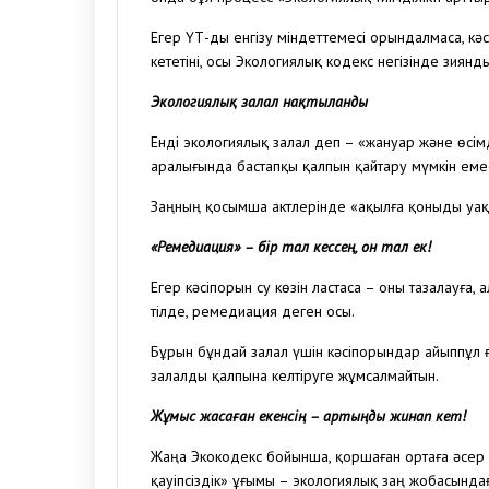
Егер ҮҚТ-ды енгізу міндеттемесі орындалмаса, к
кететіні, осы Экологиялық кодекс негізінде зиянд
Экологиялық залал нақтыланды
Енді экологиялық залал деп – «жануар және өсімд
аралығында бастапқы қалпын қайтару мүмкін еме
Заңның қосымша актлерінде «ақылға қоныды уақыт
«Ремедиация» – бір тал кессең, он тал ек!
Егер кәсіпорын су көзін ластаса – оны тазалауға,
тілде, ремедиация деген осы.
Бұрын бұндай залал үшін кәсіпорындар айыппұл ға
залалды қалпына келтіруге жұмсалмайтын.
Жұмыс жасаған екенсің – артыңды жинап кет!
Жаңа Экокодекс бойынша, қоршаған ортаға әсер ет
қауіпсіздік» ұғымы – экологиялық заң жобасындағ