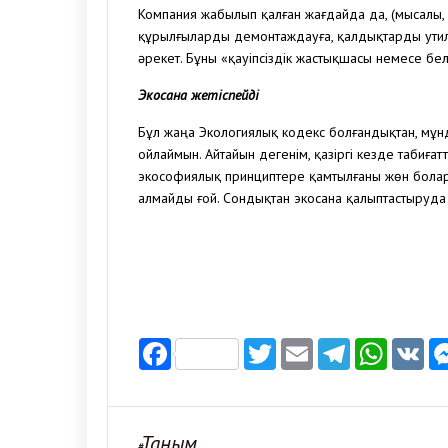
Компания жабылып қалған жағдайда да, (мысалы,
құрылғыларды демонтаждауға, қалдықтарды утил
әрекет. Бұны «қауіпсіздік жастықшасы немесе бел
Экосана жетіспейді
Бұл жаңа Экологиялық кодекс болғандықтан, мұнд
ойлаймын. Айтайын дегенім, қазіргі кезде табиға
экософиялық принциптере қамтылғаны жөн болар
алмайды ғой. Сондықтан экосана қалыптастыруда
Facebook
Twitter
Email
Telegr
Wha
V
Таным
#