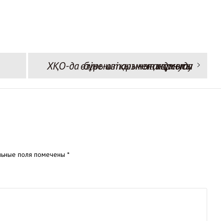
Следующая запись:
ХҚО-да өзіне-өзі қызмет көрсету бұрыштарының жұмысы жандануда
льные поля помечены
*