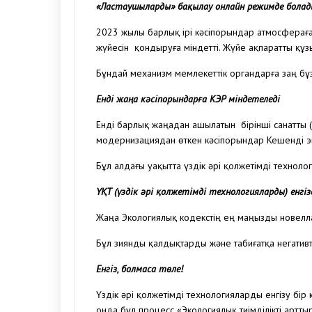
«Ластаушыларды» бақылау онлайн режимде болад
2023 жылы барлық ірі кәсіпорындар атмосферағ
жүйесін қондыруға міндетті. Жүйе ақпаратты құ
Бұндай механизм мемлекеттік органдарға заң бұ
Енді жаңа кәсіпорындарға КЭР міндетеледі
Енді барлық жаңадан ашылатын бірінші санатты (
модернизациядан өткен кәсіпорындар Кешенді эко
Бұл алдағы уақытта үздік әрі қолжетімді техноло
ҮҚТ (үздік әрі қолжетімді технологияларды) енгіз
Жаңа Экологиялық кодекстің ең маңызды новеллала
Бұл зиянды қалдықтарды және табиғатқа негативті
Енгіз, болмаса төле!
Үздік әрі қолжетімді технологияларды енгізу бір 
онда бұл процесс «Экологиялық тиімділікті артт