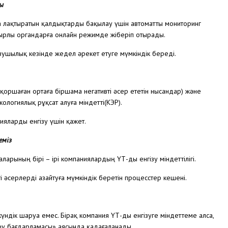
ы
а лақтыратын қалдықтарды бақылау үшін автоматты мониторинг
зырлы органдарға онлайн режимде жіберіп отырады.
зушылық кезінде жедел әрекет етуге мүмкіндік береді.
қоршаған ортаға біршама негативті әсер ететін нысандар) және
логиялық рұқсат алуға міндетті(КЭР).
гияларды енгізу үшін қажет.
еміз
рының бірі – ірі компаниялардың ҮҚТ-ды енгізу міндеттілігі.
 әсерлерді азайтуға мүмкіндік беретін процесстер кешені.
күндік шаруа емес. Бірақ компания ҮҚТ-ды енгізуге міндеттеме алса,
ыру бағдарламасы» аясында қадағаланады.