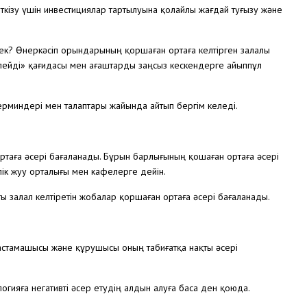
ткізу үшін инвестициялар тартылуына қолайлы жағдай туғызу және
к? Өнеркәсіп орындарының қоршаған ортаға келтірген залалы
өлейді» қағидасы мен ағаштарды заңсыз кескендерге айыппұл
 терминдері мен талаптары жайында айтып бергім келеді.
ртаға әсері бағаланады. Бұрын барлығының қошаған ортаға әсері
лік жуу орталығы мен кафелерге дейін.
ы залал келтіретін жобалар қоршаған ортаға әсері бағаланады.
астамашысы және құрушысы оның табиғатқа нақты әсері
логияға негативті әсер етудің алдын алуға баса ден қоюда.