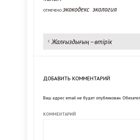
экокодекс
экология
ОТМЕЧЕНО:
Предыдущая запись:
Жалғыздығың – өтірік
Навигация
по
записям
ДОБАВИТЬ КОММЕНТАРИЙ
Ваш адрес email не будет опубликован.
Обязате
КОММЕНТАРИЙ