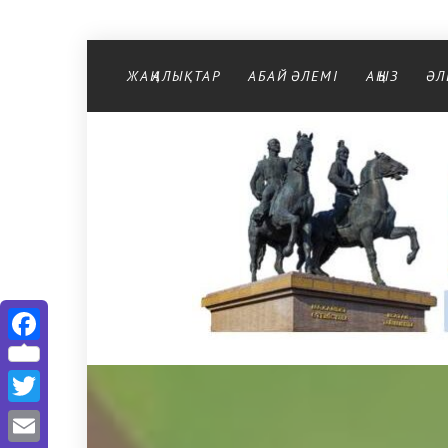
Перейти к содержимому
ЖАҢАЛЫҚТАР
АБАЙ ӘЛЕМІ
АҢЫЗ
ӘЛ
Facebook
Twitter
Email