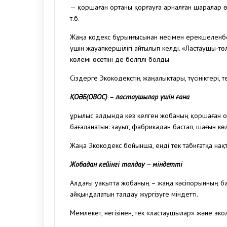
— қоршаған ортаны қорғауға арналған шаралар ө
т.б.
Жаңа кодекс бұрынғысынан несімен ерекшеленбе
үшін жауапкершілігі айтылып келді. «Ластаушы-т
көлемі өсетіні де белгілі болды.
Сіздерге Экокодекстің жаңалықтары, түсініктері,
ҚОӘБ(ОВОС) – ластаушылар үшін ғана
Құрылыс алдында кез келген жобаның қоршаған о
бағаланатын: зауыт, фабрикадан бастап, шағын кө
Жаңа Экокодекс бойынша, енді тек табиғатқа нақт
Жобадан кейінгі талдау – міндетті
Алдағы уақытта жобаның – жаңа кәсіпорынның б
айқындалатын талдау жүргізуге міндетті.
Мемлекет, негізінен, тек «ластаушылар» және эко