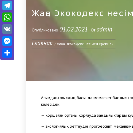
Telegram
Жаңа Экокодекс несі
WhatsApp
01.02.2021
admin
Опубликовано
От
VK
Главная
Messenger
Жаңа Экокодекс несімен ерекше?
Отправить
Ағымдағы жылдың басында мемлекет басшысы жаңа
келесідей:
— қоршаған ортаны қорғауда заңдылықтарды кү
— экологиялық реттеудің прогрессивті механизмд