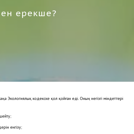
мен ерекше?
 Экологиялық кодекске қол қойған еді. Оның негізгі міндеттері
шейту;
ерін енгізу;