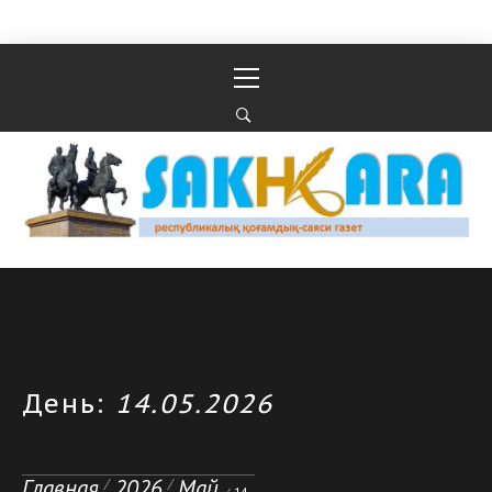
Перейти к содержимому
Основное
меню
Республикалық қоғамдық-саяси газеті
РЕСПУБЛИКАЛЫҚ ҚОҒАМДЫҚ-САЯСИ ГАЗЕТІ
День:
14.05.2026
Главная
2026
Май
14