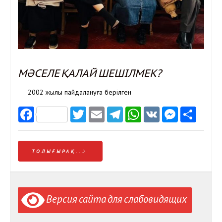
МӘСЕЛЕ ҚАЛАЙ ШЕШІЛМЕК?
2002 жылы пайдалануға берілген
Facebook
Twitter
Email
Telegram
WhatsApp
VK
Messen
Отп
ТОЛЫҒЫРАҚ...
Версия сайта для слабовидящих