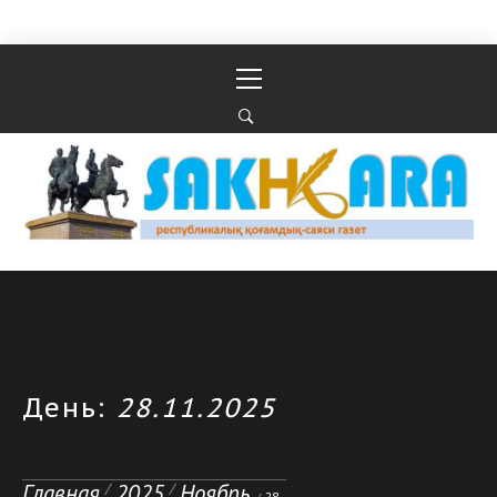
Перейти к содержимому
Основное
меню
Республикалық қоғамдық-саяси газеті
РЕСПУБЛИКАЛЫҚ ҚОҒАМДЫҚ-САЯСИ ГАЗЕТІ
День:
28.11.2025
Главная
2025
Ноябрь
28