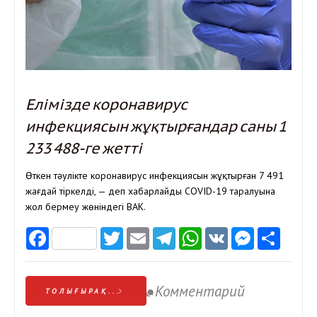
Елімізде коронавирус
инфекциясын жұқтырғандар саны 1
233 488-ге жетті
Өткен тәулікте коронавирус инфекциясын жұқтырған 7 491
жағдай тіркелді, — деп хабарлайды COVID-19 таралуына
жол бермеу жөніндегі ВАК.
Facebook
Twitter
Email
Telegram
WhatsApp
VK
Messen
Отп
Комментарий
ТОЛЫҒЫРАҚ...