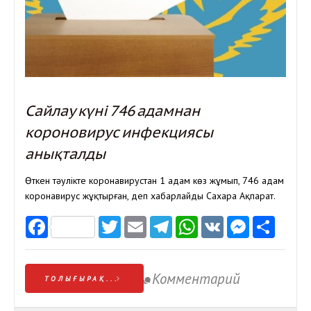
Сайлау күні 746 адамнан
короновирус инфекциясы
анықталды
Өткен тәулікте коронавирустан 1 адам көз жұмып, 746 адам
коронавирус жұқтырған, деп хабарлайды Сахара Ақпарат.
Facebook
Twitter
Email
Telegram
WhatsApp
VK
Messen
Отп
Комментарий
ТОЛЫҒЫРАҚ...