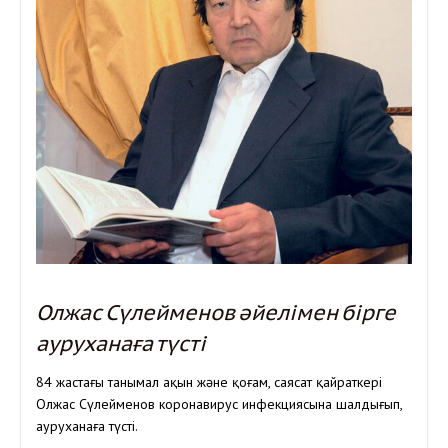
Олжас Сүлейменов әйелімен бірге
ауруханаға түсті
84 жастағы танымал ақын және қоғам, саясат қайраткері
Олжас Сүлейменов коронавирус инфекциясына шалдығып,
ауруханаға түсті.