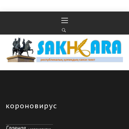
Перейти к содержимому
Основное
меню
Республикалық қоғамдық-саяси газеті
РЕСПУБЛИКАЛЫҚ ҚОҒАМДЫҚ-САЯСИ ГАЗЕТІ
короновирус
Главная
короновирус