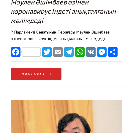
Мәулен Әшімбаев өзінен
коронавирус індеті анықталғанын
мәлімдеді
ҚР Парламенті Сенатының Төрағасы Мәулен Әшімбаев
өзінен коронавирус індеті анықталғанын мәлімдеді.
Facebook
Twitter
Email
Telegram
WhatsApp
VK
Messen
Отп
ТОЛЫҒЫРАҚ...