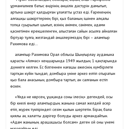
Құрманғалиев батыс өңірінің әншілік дәстүрін дамытып,
артына шәкірт қалдырған ұлағатты ұстаз еді. Ғарекеңнің
алғашқы шәкірттерінің бірі, қыз баланың ішінен алқалы
топқа суырылып шығып, өзінің әнімен, сәнімен, адами
қасиетімен ерекшеленген, алыстаған сайын асылға айналған
біртуар тұлға, жезтаңдай әншілеріміздің бірі – Қалампыр
Рахимова еді…
Қалампыр Рахимова Орал облысы Шыңғырлау ауданына
қарасты «Алмас» кеңшарында 1949 жылдың 1 қаңтарында
дүниеге келген. Ес білгеннен нағашы әжесінің күмбірлете
тартқан күйін тыңдап, домбыра үніне әркез елтіп отыратын
қыз бала анасының домбыра тартып, ән салғанын естіп
өскен.
«Ұяда не көрсең, ұшқанда соны ілесің» дегендей, осы
бір киелі өнер Қалампырдың жанына самал желдей әсер
етіп, жүрек түкпіріндегі сезім қылын шертетін. Бірақ бала
қиялы ақ халатты дәрігер болуды әркез армандайтын.
«Адам жанының арашашысы болсам» деген ой оны үнемі
мазалайтын еді.