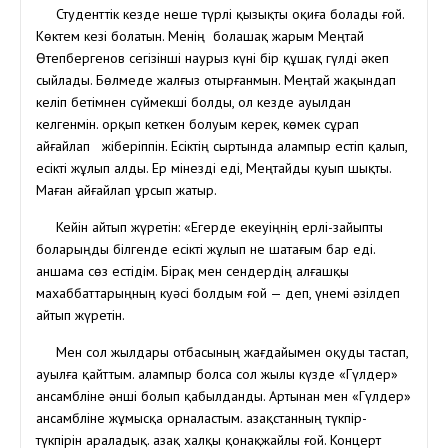
Студенттік кезде неше түрлі қызықты оқиға болады ғой.
Көктем кезі болатын. Менің болашақ жарым Меңтай
Өтепбергенов сегізінші наурыз күні бір құшақ гүлді әкеп
сыйлады. Бөлмеде жалғыз отырғанмын. Меңтай жақындап
келіп бетімнен сүймекші болды, ол кезде ауылдан
келгенмін. Қорқып кеткен болуым керек, көмек сұрап
айғайлап жіберіппін. Есіктің сыртында Қалампыр естіп қалып,
есікті жұлып алды. Ер мінезді еді, Меңтайды қуып шықты.
Маған айғайлап ұрсып жатыр.
Кейін айтып жүретін: «Егерде екеуіңнің ерлі-зайыпты
боларыңды білгенде есікті жұлып не шатағым бар еді.
Қаншама сөз естідім. Бірақ мен сендердің алғашқы
махаббаттарыңның куәсі болдым ғой — деп, үнемі әзілдеп
айтып жүретін.
Мен сол жылдары отбасының жағдайымен оқуды тастап,
ауылға қайттым. Қалампыр болса сол жылы күзде «Гүлдер»
ансамбліне әнші болып қабылданды. Артынан мен «Гүлдер»
ансамбліне жұмысқа орналастым. Қазақстанның түкпір-
түкпірін араладық. Қазақ халқы қонақжайлы ғой. Концерт