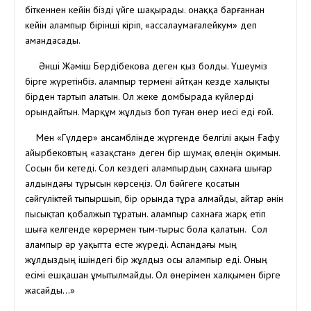
біткеннен кейін бізді үйге шақырады. Қонаққа барғаннан
кейін Қалампыр бірінші кіріп, «ассалаумағалейкум» деп
амандасады.
Әнші Жәміш Бердібекова деген қыз болды. Үшеуміз
бірге жүретінбіз. Қалампыр термені айтқан кезде халықты
бірден тартып алатын. Ол жеке домбырада күйлерді
орындайтын. Марқұм жұлдыз боп туған өнер иесі еді ғой.
Мен «Гүлдер» ансамблінде жүргенде белгілі ақын Ғафу
Қайырбековтың «Қазақстан» деген бір шумақ өлеңін оқимын.
Сосын би кетеді. Сол кездегі Қалампырдың сахнаға шығар
алдындағы тұрысын көрсеңіз. Ол бәйгеге қосатын
сәйгүліктей тыпыршып, бір орында тұра алмайды, айтар әнін
пысықтап қобалжып тұратын. Қалампыр сахнаға жарқ етіп
шыға келгенде көрермен тым-тырыс бола қалатын. Сол
Қалампыр әр уақытта есте жүреді. Аспандағы мың
жұлдыздың ішіндегі бір жұлдыз осы Қалампыр еді. Оның
есімі ешқашан ұмытылмайды. Ол өнерімен халқымен бірге
жасайды…»