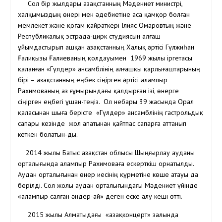
Сол бір жылдары Қазақстанның Мәдениет министрі,
халқымыздың өнері мен әдебиетіне аса қамқор болған
мемлекет және қоғам қайраткері Ілияс Омаровтың және
Республикалық эстрада-цирк студиясын алғаш
ұйымдастырып ашқан Қазақстанның Халық әртісі ГүлжиҺан
Ғалиқызы Ғалиеваның қолдауымен 1969 жылы іргетасы
қаланған «Гүлдер» ансамблінің алғашқы қарлығаштарының
бірі – Қазақстанның еңбек сіңірген әртісі Қалампыр
Рахимованың аз ғұмырындағы қалдырған ізі, өнерге
сіңірген еңбегі ұшан-теңіз. Ол небары 39 жасында Орал
қаласынан шыға берісте «Гүлдер» ансамблінің гастрольдық
сапары кезінде жол апатынан қайтпас сапарға аттанып
кеткен болатын-ды.
2014 жылы Батыс Қазақстан облысы Шыңғырлау ауданы
орталығында Қалампыр Рахимоваға ескерткіш орнатылды.
Аудан орталығынан өнер иесінің құрметіне көше атауы да
берілді. Сол жолы аудан орталығындағы Мәдениет үйінде
«Қалампыр салған әндер-ай» деген еске алу кеші өтті.
2015 жылы Алматыдағы «Қазақконцерт» залында