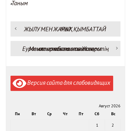
Таным
#
Предыдущая запись:
ЖЫЛУ МЕН ЖАРЫҚ ҚЫМБАТТАЙ МА?
Навигация
по
записям
Следующая запись:
Мемлекет басшысы Жоғары Еуразиялық экономикалық кеңестің отырысына қатысты
Версия сайта для слабовидящих
Август 2026
Пн
Вт
Ср
Чт
Пт
Сб
Вс
1
2