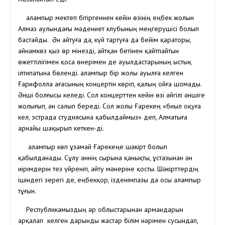
Қалампыр мектеп бітіргеннен кейін өзінің еңбек жолын
Алмаз аулындағы мәдениет клубының меңгерушісі болып
бастайды. Ән айтуға да, күй тартуға да бейім қараторы,
айнамкөз қыз өр мінезді, айтқан бетінен қайтпайтын
өжеттілігімен қоса өнерімен де ауылдастарының ыстық
ілтипатына бөленді. Қалампыр бір жолы ауылға келген
Ғарифолла ағасының концертін көріп, қалың ойға шомады.
Әнші болғысы келеді. Сол концерттен кейін өзі әйгілі әншіге
жолығып, ән салып береді. Сол жолы Ғарекең «биыл оқуға
кел, эстрада студиясына қабылдаймыз» деп, Алматыға
арнайы шақырып кеткен-ді.
Қалампыр көп ұзамай Ғарекеңе шәкірт болып
қабылданады. Сұлу әннің сырына қанықты, ұстазынан ән
иірімдерін тез үйреніп, айту мәнеріне қосты. Шәкірттердің
ішіндегі зерегі де, еңбекқор, ізденімпазы да осы Қалампыр
тұғын.
Республикамыздың әр облыстарынан армандарын
арқалап келген дарынды жастар білім нәрімен сусындап,