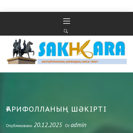
Перейти к содержимому
Основное
меню
Республикалық қоғамдық-саяси газеті
РЕСПУБЛИКАЛЫҚ ҚОҒАМДЫҚ-САЯСИ ГАЗЕТІ
ҒАРИФОЛЛАНЫҢ ШӘКІРТІ
20.12.2025
admin
Опубликовано
От