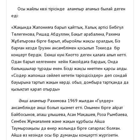
Осы жайлы көзі тірісінде Қалампыр апамыз былай деген
еді:
«Жақында Жапонияға барып қайттық. Халық әртісі Бибігүл
Төлегенова, Ришад Абдуллин, Бақыт Қарабалина, Рахима
Жұбатырова бірге барып, абыройлы жақсы оралдық. Біз
барған кезде Грузин ансамблімен қосылып Токиода бір
концерт бердік. Екінші күні Киотто деген қалаға алып кетті.
Одан барып келгеннен кейін Какойдаға бардық. Онда
балықшылар тұрады екен. Бізді жақсы ниетпен қарсы алды.
«Сіздер жапонша сөйлеп кететін тәріздісіздер» деп сондай
бауырына тартып жақын көрді. Қобыз, домбыра тартқанда да
қызықтап қарап отырды»
Әнші Қалампыр Рахимова 1969 жылдан «Гүлдер»
ансамблінде әнші болып қызмет етті. Онымен бірге Қайрат
Байбосынов, Қапаш Құлышева, Асан Мақашев, Роза Рымбаева,
Сембек Жұмағалиев және жақын құрбысы Айша
Таумырзақызы да өнер жолында бірге сапарлас болған.
Айша өз кезінде осы бір думанды концертті жүргізетін.