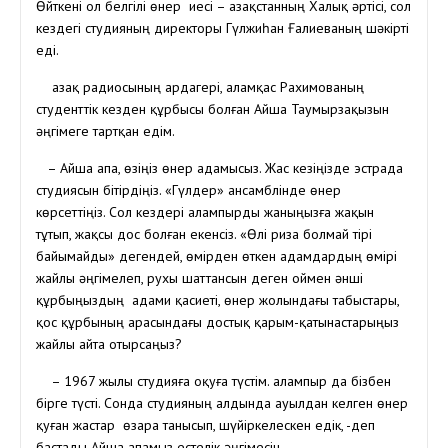
Өйткені ол белгілі өнер иесі – Қазақстанның Халық әртісі, сол
кездегі студияның директоры Гүлжиһан Ғалиеваның шәкірті
еді.
Қазақ радиосының ардагері, Қаламқас Рахимованың
студенттік кезден құрбысы болған Айша Таумырзақызын
әңгімеге тартқан едім.
– Айша апа, өзіңіз өнер адамысыз. Жас кезіңізде эстрада
студиясын бітірдіңіз. «Гүлдер» ансамблінде өнер
көрсеттіңіз. Сол кездері Қалампырды жаныңызға жақын
тұтып, жақсы дос болған екенсіз. «Өлі риза болмай тірі
байымайды» дегендей, өмірден өткен адамдардың өмірі
жайлы әңгімелеп, рухы шаттансын деген оймен әнші
құрбыңыздың адами қасиеті, өнер жолындағы табыстары,
қос құрбының арасындағы достық қарым-қатынастарыңыз
жайлы айта отырсаңыз?
– 1967 жылы студияға оқуға түстім. Қалампыр да бізбен
бірге түсті. Сонда студияның алдында ауылдан келген өнер
қуған жастар өзара танысып, шүйіркелескен едік, -деп
бастады Айша апамыз естелік әңгімесін.