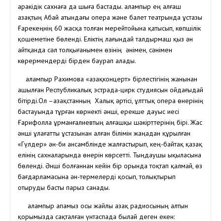
аракідік сахнаға да шыға бастады. Қалампыр ең алғаш
Қазақтың Абай атындағы опера және балет театрында ұстазы
Ғарекеңнің 60 жасқа толған мерейтойына қатысып, көпшілік
қошеметіне бөленді. Еліктің лағындай талдырмаш қыз ән
айтқанда сәл толқығанымен өзінің әнімен, сәнімен
көрермендерді бірден баурап алады.
Қалампыр Рахимова «Қазақконцерт» бірлестігінің жанынан
ашылған Республикалық эстрада-цирк студиясын ойдағыдай
бітірді.Ол –Қазақстанның Халық әртісі, ұлттық опера өнерінің
бастауында тұрған көрнекті әнші, ерекше дауыс иесі
Ғарифолла Құрманғалиевтың алғашқы шәкірттерінің бірі. Жас
әнші ұлағатты ұстазынан алған білімін жаңадан құрылған
«Гүлдер» ән-би ансамблінде жалғастырып, кең-байтақ қазақ
елінің сахналарында өнерін көрсетті. Тыңдаушы ықыласына
бөленді. Әнші болғаннан кейін бір орында тоқтап қалмай, өз
бағдарламасына ән-термелерді қосып, толықтырып
отыруды басты парыз санады.
Қалампыр апамыз осы жайлы Қазақ радиосының алтын
қорымызда сақталған үнтаспада былай деген екен: