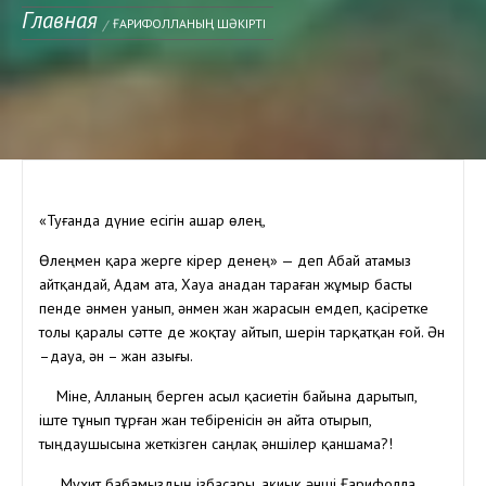
Главная
ҒАРИФОЛЛАНЫҢ ШӘКІРТІ
«Туғанда дүние есігін ашар өлең,
Өлеңмен қара жерге кірер денең» — деп Абай атамыз
айтқандай, Адам ата, Хауа анадан тараған жұмыр басты
пенде әнмен уанып, әнмен жан жарасын емдеп, қасіретке
толы қаралы сәтте де жоқтау айтып, шерін тарқатқан ғой. Ән
–дауа, ән – жан азығы.
Міне, Алланың берген асыл қасиетін байына дарытып,
іште тұнып тұрған жан тебіренісін ән айта отырып,
тыңдаушысына жеткізген саңлақ әншілер қаншама?!
Мұхит бабамыздың ізбасары, ақиық әнші Ғарифолла