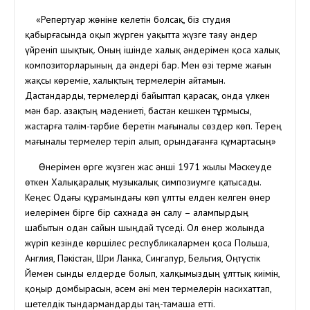
«Репертуар жөніне келетін болсақ, біз студия
қабырғасында оқып жүрген уақытта жүзге таяу әндер
үйреніп шықтық. Оның ішінде халық әндерімен қоса халық
композиторларының да әндері бар. Мен өзі терме жағын
жақсы көреміе, халықтың термелерін айтамын.
Дастандарды, термелерді байыптап қарасақ, онда үлкен
мән бар. Қазақтың мәдениеті, бастан кешкен тұрмысы,
жастарға тәлім-тәрбие беретін мағыналы сөздер көп. Терең
мағыналы термелер теріп алып, орындағанға құмартасың»
Өнерімен өрге жүзген жас әнші 1971 жылы Мәскеуде
өткен Халықаралық музыкалық симпозиумге қатысады.
Кеңес Одағы құрамындағы көп ұлтты елден келген өнер
иелерімен бірге бір сахнада ән салу – Қалампырдың
шабытын одан сайын шыңдай түседі. Ол өнер жолында
жүріп кезінде көршілес республикалармен қоса Польша,
Англия, Пәкістан, Шри Ланка, Сингапур, Бельгия, Оңтүстік
Йемен сынды елдерде болып, халқымыздың ұлттық киімін,
қоңыр домбырасын, әсем әні мен термелерін насихаттап,
шетелдік тындармандарды таң-тамаша етті.