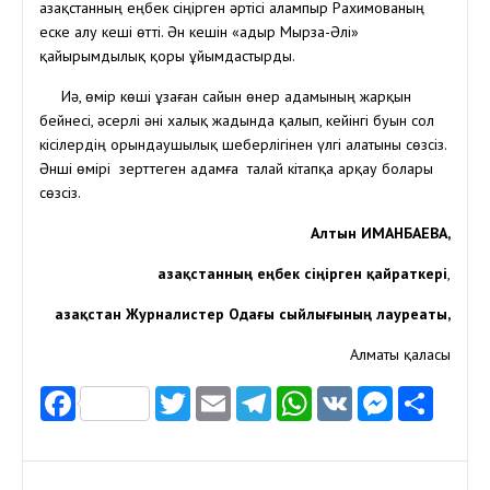
Қазақстанның еңбек сіңірген әртісі Қалампыр Рахимованың
еске алу кеші өтті. Ән кешін «Қадыр Мырза-Әлі»
қайырымдылық қоры ұйымдастырды.
Иә, өмір көші ұзаған сайын өнер адамының жарқын
бейнесі, әсерлі әні халық жадында қалып, кейінгі буын сол
кісілердің орындаушылық шеберлігінен үлгі алатыны сөзсіз.
Әнші өмірі зерттеген адамға талай кітапқа арқау болары
сөзсіз.
Алтын ИМАНБАЕВА,
Қазақстанның еңбек сіңірген қайраткері
,
Қазақстан Журналистер Одағы сыйлығының лауреаты,
Алматы қаласы
Facebook
Twitter
Email
Telegram
WhatsApp
VK
Messen
Отп