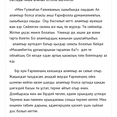
«Мен Гүлжаһан Ғалиеваның сыныбында оқыдым. Ал
Қалампыр болса атақты әнші Ғарифолла Құрманғалиевтың
сыныбында оқыды. Оқу басталып кетті. Қалампыр ерекше
жан еді. Сөйлеген сөзінің өзі нық, тік жүреді. Тік сөйлейді.
Жігітке ұқсас мінезі болатын. Үлкенді де, кішіні де өзіне
тарта білетін. Біз Қалампырдың жанынан шықпайтынбыз.
Қалампыр ертедегі батыр қыздар сияқты болатын. Кейде
«Махамбеттің ұрпақтарынан таралған ба?» деп те
ойлайсың. Ол кезде одан артық қазақтың тілін білетіндер аз
еді.
Бір күні Ғарекеңнің класында Қалампыр ән салып отыр.
Жақындап тыңдасам, анадай жерде Ғарекеңнің ойға
шомған кейпін көзім шалды. Қалампыр болса ортада қаққан
шегедей басын тік ұстап, терме айтып отыр екен.
Домбырасы мен әні бірдей төгіліп, әдемі орындалу үстінде
Термені жан-тәнімен орындағаны сонша терлеп кетіпті. Мен
онымен табиғи дарыны, адамгершілік қасиеті үшін сыйлап
дос болып кеттім.