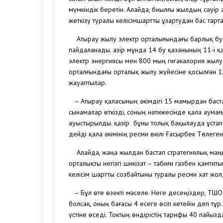
мүмкіндік беретін. Алайда, биылғы жылдың сәуір
жеткізу туралы келісімшартты ұзартудан бас тар
Атырау жылу электр орталығындағы барлық бу қ
пайдаланады. Қазір мұнда 14 бу қазанының 11-і 
электр энергиясы мен 800 мың гигакалория жылу 
орталғындағы орталық жылу жүйесіне қосылған 12
жауаптылар.
– Атырау қаласының әкімдігі 15 мамырдан баст
сынамалар өткізді, соның нәтижесінде қала аум
ауыстырылды. қазір бұны толық бақылауда ұста
дейді қала әкімінің ресми өкілі Ғасырбек Төлеген
Алайда, жаңа жылдан бастап стратегиялық маңыз
орталықты негізгі шикізат – табиғи газбен қамт
келісім шартты созбайтыны туралы ресми хат жол
– Бұл өте өзекті мәселе. Неге десеңіздер, ТШО
болсақ, оның бағасы 4 есеге өсіп кетейін деп т
үстіне өседі. Токтың өндірістің тарифы 40 пайы