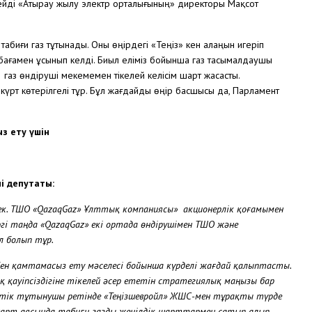
 дейді «Атырау жылу электр орталығының» директоры Мақсот
иғи газ тұтынады. Оны өңірдегі «Теңіз» кен алаңын игеріп
 бағамен ұсынып келді. Биыл еліміз бойынша газ тасымалдаушы
 газ өндіруші мекемемен тікелей келісім шарт жасасты.
күрт көтерілгелі тұр. Бұл жағдайды өңір басшысы да, Парламент
з ету үшін
ің депутаты:
рек. ТШО «QazaqGaz» Ұлттық компаниясы» акционерлік қоғамымен
ргі таңда «QazaqGaz» екі ортада өндірушімен ТШО және
 болып тұр.
 қамтамасыз ету мәселесі бойынша күрделі жағдай қалыптасты.
ық қауіпсіздігіне тікелей әсер ететін стратегиялық маңызы бар
стік тұтынушы ретінде «Теңізшевройл» ЖШС-мен тұрақты түрде
шарт аясында табиғи газды жеңілдік шарттармен сатып алып