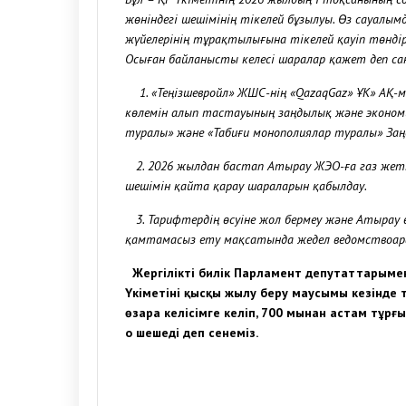
жөніндегі шешімінің тікелей бұзылуы. Өз сауалы
жүйелерінің тұрақтылығына тікелей қауіп төндірі
Осыған байланысты келесі шаралар қажет деп са
1. «Теңізшевройл» ЖШС-нің «QazaqGaz» ҰК» АҚ-м
көлемін алып тастауының заңдылық және экономи
туралы» және «Табиғи монополиялар туралы» За
2. 2026 жылдан бастап Атырау ЖЭО-ға газ жетк
шешімін қайта қарау шараларын қабылдау.
3. Тарифтердің өсуіне жол бермеу және Атырау ө
қамтамасыз ету мақсатында жедел ведомствоа
Жергілікті билік Парламент депутаттарымен
Үкіметінің қысқы жылу беру маусымы кезінде 
өзара келісімге келіп, 700 мыңнан астам тұр
оң шешеді деп сенеміз.
К.БАҚБЕР