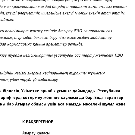
мда мен қалыптасқан жағдай өңірдің тіршілікті қамтамасыз ететін
п, елеулі әлеуметтік шиеленіске әкелуі мүмкін екенін атап өттім.
наймын:
ен келісімшарт жасасу кезінде Атырау ЖЭО-ға арналған газ
калық тұрғыдан бағасын беру «Газ және газбен жабдықтау
ңдар нормаларына қайшы әрекеттер ретінде.
ізу туралы келісімшартты ұзартудан бас тарту жөніндегі ТШО
ңірінің негізгі энергия кәсіпорнының тұрақты жұмысын
ралық үйлестіруді ұйымдастыру
 бірлесіп, Үкіметке арнайы ұсыныс дайындады. Республика
тарифтерді көтермеу жөнінде қаулысы да бар. Енді тараптар
ғыны бар Атырау облысы үшін аса маңызды мәселені шұғыл және
ГЕНОВ,
Атырау қаласы