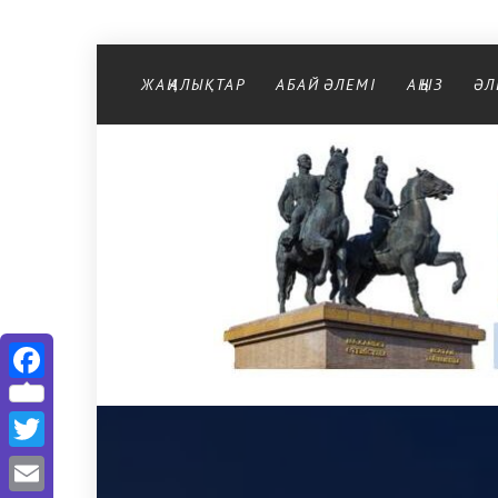
Перейти к содержимому
ЖАҢАЛЫҚТАР
АБАЙ ӘЛЕМІ
АҢЫЗ
ӘЛ
Facebook
Twitter
Email