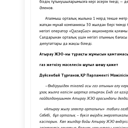
біздің тұтынушыларымызға кері әсерін тиеді, —
Әленов.
Аталмыш орталық жылына 1 млрд текше метр таб
жатқан мұнай компаниясы 30 жылдан бері тиімді
негізгі оператор «QazaqGaz» акционерлік қоғамы
Салдарынан орталық үшін негізгі отынның бағасы 
депутаттары да жақсы біледі.
Атырау ЖЭО-ның тұрақты жұмысын қамтамасы
газ жеткізу мәселесін шұғыл шешу қажет
Дүйсенбай Тұрғанов, ҚР Парламенті Мәжілісін
–
Өндірушіден тікелей осы газ отынын алу ке
ұзақ жылға келісім шартқа отырған. Енді ол қазі
пайдалданушымен Атырау ЖЭО арасындағы делдал
«Атырау жылу электр орталығы» табиғи газбен
Себебі, бұл орталық – бүкіл өңірдің энергетикал
кәсіпорын. Көп жылдар бойы Атырау ЖЭО өндірі
әріптестік орнатып, бөлшек нарықтағы келісім