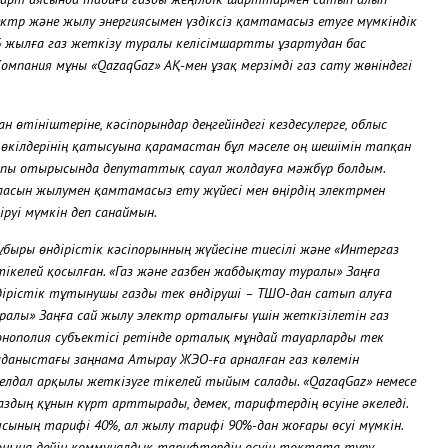
ктр және жылу энергиясымен үздіксіз қамтамасыз етуге мүмкіндік
26 жылға газ жеткізу туралы келісімшартты ұзартудан бас
мпания мұны «QazaqGaz» АҚ-мен ұзақ мерзімді газ сату жөніндегі
тініштеріне, кәсіпорындар деңгейіндегі кездесулерге, облыс
Қ өкілдерінің қатысуына қарамастан бұл мәселе оң шешімін тапқан
алпы отырысында депутаттық сауал жолдауға мәжбүр болдым.
ласын жылумен қамтамасыз ету жүйесі мен өңірдің электрмен
уі мүмкін деп санаймын.
ыры өндірістік кәсіпорынның жүйесіне тиесілі және «Интергаз
ікелей қосылған. «Газ және газбен жабдықтау туралы» Заңға
ндірістік тұтынушы газды тек өндіруші – ТШО-дан сатып алуға
ралы» Заңға сай жылу электр орталығы үшін жеткізілетін газ
нополия субъектісі ретінде орталық мұндай тауарларды тек
олданыстағы заңнама Атырау ЖЭО-ға арналған газ көлемін
елдал арқылы жеткізуге тікелей тыйым салады. «QazaqGaz» немесе
аздың құнын күрт арттырады, демек, тарифтердің өсуіне әкеледі.
ясының тарифі 40%, ал жылу тарифі 90%-дан жоғары өсуі мүмкін.
соңына дейін коммуналдық тарифтердің өсуін тоқтата тұру