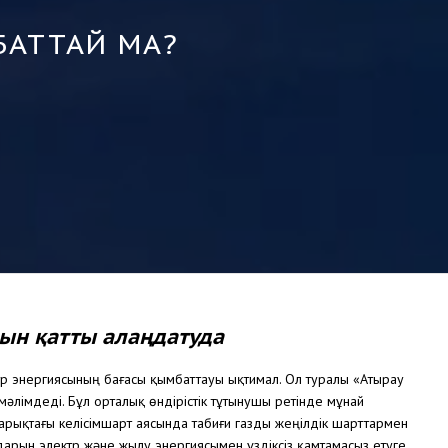
БАТТАЙ МА?
ын қатты алаңдатуда
 энергиясының бағасы қымбаттауы ықтимал. Ол туралы «Атырау
әлімдеді. Бұл орталық өндірістік тұтынушы ретінде мұнай
рықтағы келісімшарт аясында табиғи газды жеңілдік шарттармен
ндарын электр және жылу энергиясымен үздіксіз қамтамасыз етуге