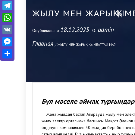
Telegram
ЖЫЛУ МЕН ЖАРЫҚ ҚЫМ
WhatsApp
18.12.2025
admin
Опубликовано
От
VK
Главная
Messenger
ЖЫЛУ МЕН ЖАРЫҚ ҚЫМБАТТАЙ МА?
Отправить
Бұл мәселе аймақ тұрғындар
Жаңа жылдан бастап Атырауда жылу мен электр
жылу электр орталығы» басшысы Мақсот Әленов м
өндіруші компаниямен 30 жылдан бері бөлшек на
сатып алып келді. Бұл ынтымақтастық өңір тұрғы