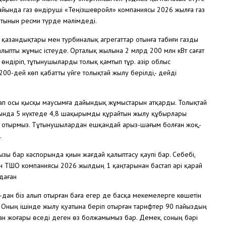
 айында газ өндіруші «Теңізшевройл» компаниясы 2026 жылға газ
татынын ресми түрде мәлімдеді.
азандықтары мен турбиналық агрегаттар отынға табиғи газды
қалыпты жұмыс істеуде. Орталық жылына 2 млрд 200 млн кВт сағат
өндіріп, тұтынушыларды толық қамтып тұр. Қазір облыс
00-дей көп қабатты үйге толықтай жылу берілді,- дейді
ап осы қысқы маусымға дайындық жұмыстарын атқарды. Толықтай
ағында 5 нүктеде 4,8 шақырымды құрайтын жылу құбырлары
п отырмыз. Тұтынушылардан ешқандай арыз-шағым болған жоқ,-
.
ы бар кәспорында қиын жағдай қалыптасу қаупі бар. Себебі,
итын ТШО компаниясы 2026 жылдың 1 қаңтарынан бастап әрі қарай
даған
-дан біз алып отырған баға егер де басқа мекемелерге көшетін
ұр. Оның ішінде жылу қуатына беріп отырған тарифтер 90 пайыздың
здан жоғары өседі деген өз болжамымыз бар. Демек, соның бәрі