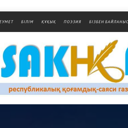
ЕУМЕТ
БІЛІМ
ҚҰҚЫҚ
ПОЭЗИЯ
БІЗБЕН БАЙЛАНЫ
Республикалық қоғамдық-саяси газеті
РЕСПУБЛИКАЛЫҚ ҚОҒАМДЫҚ-САЯСИ ГАЗЕТІ