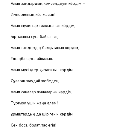
Алып заңдардың кемсеңдеуін көрдім –
Империяның көз жасын!
Алып мұхиттар толқығанын көрдім,
Бір тамшы суға байланып,
Алып тәждердің балқығанын көрдім,
Елтаңбаларға айналып.
Алып мүсіндер қирағанын көрдім,
Сұлаған жаудай жебеден,
Алып саналар жиналарын көрдім,
Тұрғызу үшін жаңа әлем!
Құрыштардың да шірігенін көрдім,
Сен боса, болат, тас егіл!