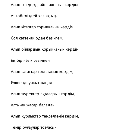
Алып сөздерді айта алғанын көрдім,
Ат төбеліндей халықтың.
Алып кітаптар торыққанын көрдім,
Сол сәтте-ақ одан безінгем,
Алып ойлардың қорыққанын көрдім,
Ең бір нәзік сезімнен.
Алып сағаттар тоқтағанын көрдім,
Өлшенді уақыт жаңадан,
Алып жүректер ақталарын көрдім,
Алты-ақ жасар баладан.
Алып құрлықтар теңселгенін көрдім,
Темір бұғаулар тозғасын,