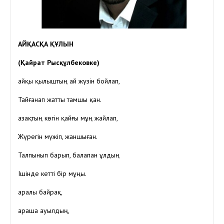
АЙҚАСҚА ҚҰЛЫН
(Қайрат Рысқұлбековке)
Қайқы қылыштың ай жүзін бойлап,
Тайғанап жатты тамшы қан.
Қазақтың көгін қайғы мұң жайлап,
Жүрегін мүжіп, жаншыған.
Талпынып барып, балапан ұлдың
Ішінде кетті бір мұңы.
Қаралы байрақ,
Қараша ауылдың,