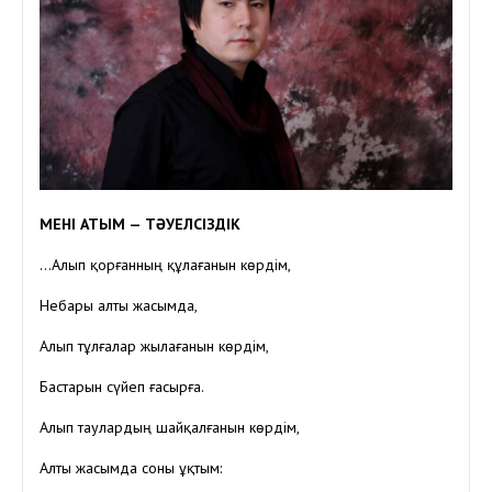
МЕНІҢ АТЫМ — ТӘУЕЛСІЗДІК
…Алып қорғанның құлағанын көрдім,
Небары алты жасымда,
Алып тұлғалар жылағанын көрдім,
Бастарын сүйеп ғасырға.
Алып таулардың шайқалғанын көрдім,
Алты жасымда соны ұқтым: