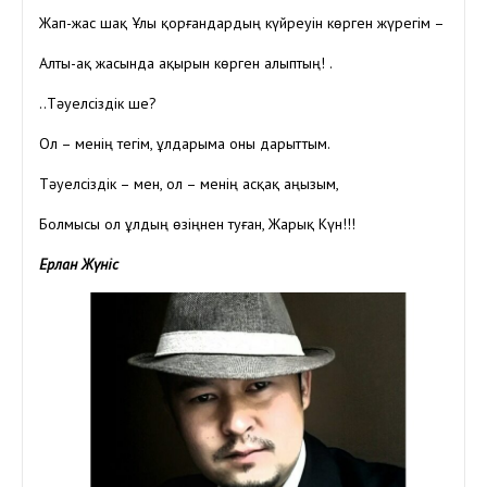
Жап-жас шақ Ұлы қорғандардың күйреуін көрген жүрегім –
Алты-ақ жасында ақырын көрген алыптың! .
..Тәуелсіздік ше?
Ол – менің тегім, ұлдарыма оны дарыттым.
Тәуелсіздік – мен, ол – менің асқақ аңызым,
Болмысы ол ұлдың өзіңнен туған, Жарық Күн!!!
Ерлан Жүніс