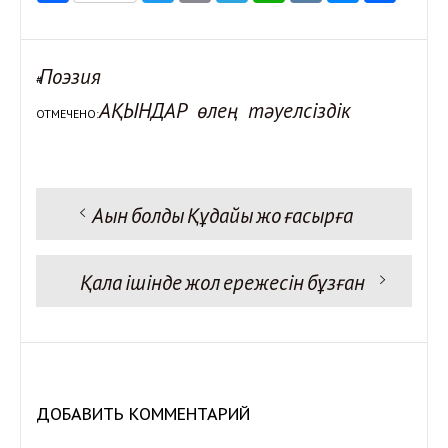
Поэзия
#
АҚЫНДАР
өлең
тәуелсіздік
ОТМЕЧЕНО:
Предыдущая запись:
Ақын болдық Құдайы жоқ ғасырға
Навигация
по
записям
Следующая запись:
Қала ішінде жол ережесін бұзған
ДОБАВИТЬ КОММЕНТАРИЙ