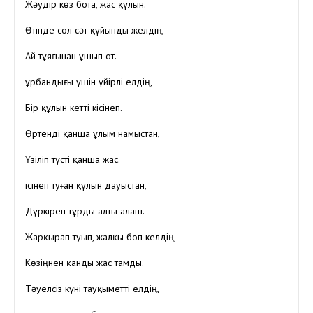
Жәудір көз бота, жас құлын.
Өтінде сол сәт құйынды желдің,
Ай тұяғынан ұшып от.
Құрбандығы үшін үйірлі елдің,
Бір құлын кетті кісінеп.
Өртенді қанша ұлым намыстан,
Үзіліп түсті қанша жас.
ісінеп туған құлын дауыстан,
Дүркіреп тұрды алты алаш.
Жарқырап туып, жалқы боп келдің,
Көзіңнен қанды жас тамды.
Тәуелсіз күні тауқыметті елдің,