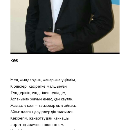
КӨЗ
Мен, жылдардың жанарына үңілдім,
Кірпіктері қасіретке малшынған.
Түндерінің түндігінен түңілдім,
Аспанынан жауын емес, қан сауған.
Жылдың көзі — ғасырлардың айнасы,
Айғыздалған дәуірлердің жасымен.
Көкірегім, жанартаудай қайнашы!
Қасіреттің әжімінен шошып ем.