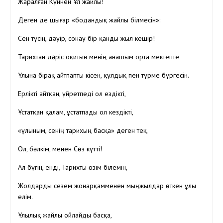
Жаралған Күннен Ұл жайлы!
Деген де шығар «бодандық жайлы білмесін»:
Сен түсін, дәуір, сонау бір қанды жыл кешір!
Тарихтан дәріс оқитын менің анашым орта мектепте
Ұлына бірақ айтпапты кісен, құлдық пен түрме бүргесін.
Ерлікті айтқан, үйретпеді ол ездікті,
Ұстатқан қалам, ұстатпады ол кездікті,
«Құлыным, сенің тарихың басқа» деген тек,
Ол, бәлкім, менен Сөз күтті!
Ал бүгін, енді, Тарихты өзім білемін,
Жолдарды сезем жонарқамменен мыңжылдар өткен ұлы
елім.
Ұлылық жайлы ойлайды басқа,