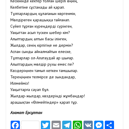
Кескінінде кектер толған шерлі өңнің,
Келбетіне сұстанады ай қарап.
Тұлпарлардың құлағанын көргенмін,
Мөлдіреген қарашыққа тайғанап.
Сүйеп тұрған күреңдерді сүрінген,
Уақыттан асып түскен шебер кім?
Алыптардың алтын басы ілінген,
Жылдар, сенің кірпігіңе не дермін?
Аспан сынды айналмайтын елеске,
Тұлпарлар ол-Алатаудай ар шығар.
Алыптардың мөлдір рухы емес пе?
Көздеріңнен тамып кеткен тамшылар.
Тереңіңнен телмірсе де зындандар,
Иілмейміз!
Уақыттарға сауап бұл.
Жылдар-жылдар, көздеріңді жұмбаңдар!
Қарашықтан «Өлмейтіндер» қарап тұр.
Азамат Ерсұлтан
Facebook
Twitter
Email
Telegram
WhatsApp
VK
Messen
Отп