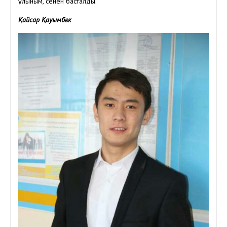
Құлыным, сенен басталды.
Қайсар Қауымбек