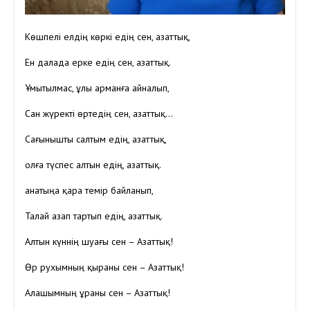
Көшпелі елдің көркі едің сен, азаттық,
Ен далада ерке едің сен, азаттық.
Ұмытылмас, ұлы арманға айналып,
Сан жүректі өртедің сен, азаттық…
Сағынышты салтым едің, азаттық,
Қолға түспес алтын едің, азаттық.
Қанатыңа қара темір байланып,
Талай азап тартып едің, азаттық.
Алтын күннің шуағы сен – Азаттық!
Өр рухымның қыраны сен – Азаттық!
Алашымның ұраны сен – Азаттық!