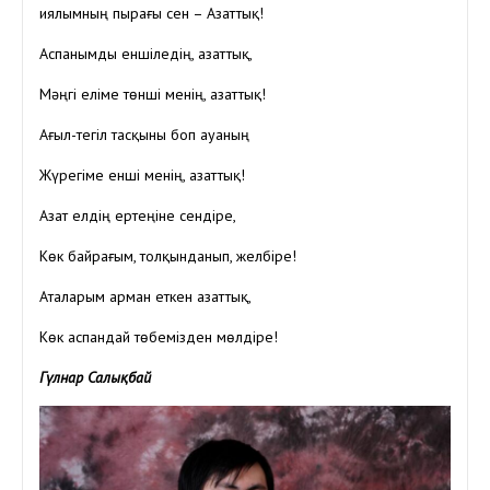
Қиялымның пырағы сен – Азаттық!
Аспанымды еншіледің, азаттық,
Мәңгі еліме төнші менің, азаттық!
Ағыл-тегіл тасқыны боп ауаның
Жүрегіме енші менің, азаттық!
Азат елдің ертеңіне сендіре,
Көк байрағым, толқынданып, желбіре!
Аталарым арман еткен азаттық,
Көк аспандай төбемізден мөлдіре!
Гүлнар Салықбай