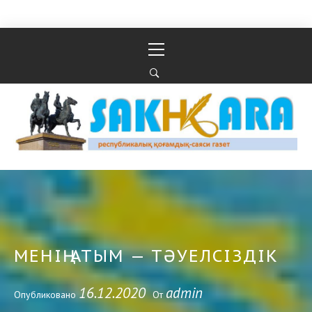
Перейти к содержимому
Основное
меню
Республикалық қоғамдық-саяси газеті
РЕСПУБЛИКАЛЫҚ ҚОҒАМДЫҚ-САЯСИ ГАЗЕТІ
МЕНІҢ АТЫМ — ТӘУЕЛСІЗДІК
16.12.2020
admin
Опубликовано
От