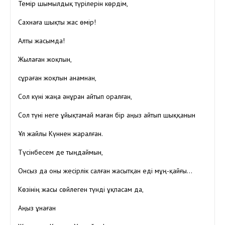
Темір шымылдық түрілерін көрдім,
Сахнаға шықты жас өмір!
Алты жасымда!
Жылаған жоқпын,
сұраған жоқпын анамнан,
Сол күні жаңа әнұран айтып оралған,
Сол түні неге ұйықтамай маған бір аңыз айтып шыққанын
Ұл жайлы Күннен жаралған.
Түсінбесем де тыңдаймын,
Онсыз да оны жесірлік салған жасытқан еді мұң-қайғы…
Көзінің жасы сөйлеген түнді ұқпасам да,
Аңыз ұнаған