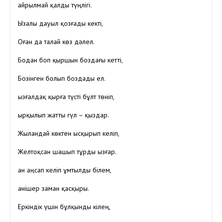
Қайрылмай қалды түңлігі.
Ызалы дауыл қозғады кекті,
Оған да талай көз дәлел.
Бодан боп қыршын боздағы кетті,
Бозінген болып боздады ел.
Қызғалдақ қырға түсті бұлт төніп,
Қырқылып жатты гүл – қыздар.
Жыландай көктен ысқырып келіп,
Желтоқсан шашып тұрды ызғар.
Қан аңсап келіп ұмтылды білем,
Қанішер заман қасқыры.
Еркіндік үшін бұлқынды кілең,