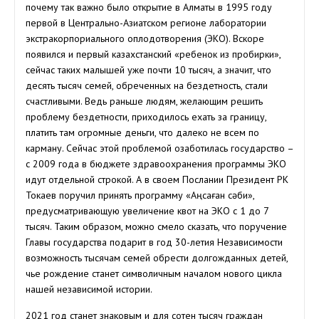
почему так важно было открытие в Алматы в 1995 году
первой в Центрально-Азиатском регионе лаборатории
экстракорпориального оплодотворения (ЭКО). Вскоре
появился и первый казахстанский «ребенок из пробирки»,
сейчас таких малышей уже почти 10 тысяч, а значит, что
десять тысяч семей, обреченных на бездетность, стали
счастливыми. Ведь раньше людям, желающим решить
проблему бездетности, приходилось ехать за границу,
платить там огромные деньги, что далеко не всем по
карману. Сейчас этой проблемой озаботилась государство –
с 2009 года в бюджете здравоохранения программы ЭКО
идут отдельной строкой. А в своем Послании Президент РК
Токаев поручил принять программу «Аңсаған сәби»,
предусматривающую увеличение квот на ЭКО с 1 до 7
тысяч. Таким образом, можно смело сказать, что поручение
Главы государства подарит в год 30-летия Независимости
возможность тысячам семей обрести долгожданных детей,
чье рождение станет символичным началом нового цикла
нашей независимой истории.
2021 год станет знаковым и для сотен тысяч граждан