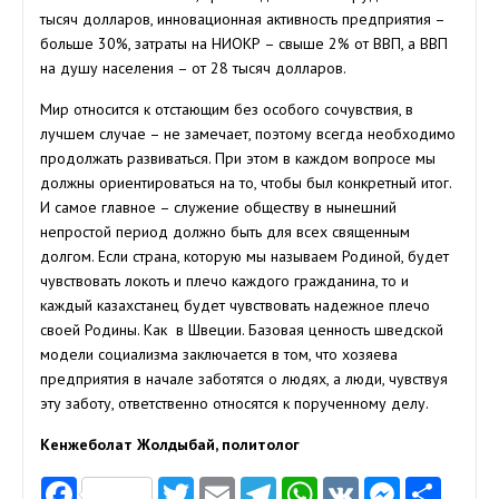
тысяч долларов, инновационная активность предприятия –
больше 30%, затраты на НИОКР – свыше 2% от ВВП, а ВВП
на душу населения – от 28 тысяч долларов.
Мир относится к отстающим без особого сочувствия, в
лучшем случае – не замечает, поэтому всегда необходимо
продолжать развиваться. При этом в каждом вопросе мы
должны ориентироваться на то, чтобы был конкретный итог.
И самое главное – служение обществу в нынешний
непростой период должно быть для всех священным
долгом. Если страна, которую мы называем Родиной, будет
чувствовать локоть и плечо каждого гражданина, то и
каждый казахстанец будет чувствовать надежное плечо
своей Родины. Как в Швеции. Базовая ценность шведской
модели социализма заключается в том, что хозяева
предприятия в начале заботятся о людях, а люди, чувствуя
эту заботу, ответственно относятся к порученному делу.
Кенжеболат Жолдыбай, политолог
Facebook
Twitter
Email
Telegram
WhatsApp
VK
Messen
Отп