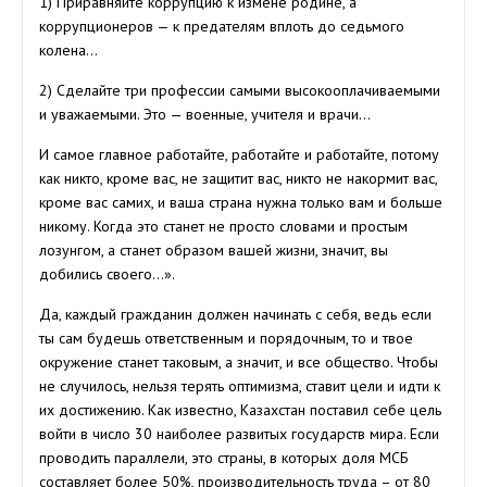
1) Приравняйте коррупцию к измене родине, а
коррупционеров — к предателям вплоть до седьмого
колена…
2) Сделайте три профессии самыми высокооплачиваемыми
и уважаемыми. Это — военные, учителя и врачи…
И самое главное работайте, работайте и работайте, потому
как никто, кроме вас, не защитит вас, никто не накормит вас,
кроме вас самих, и ваша страна нужна только вам и больше
никому. Когда это станет не просто словами и простым
лозунгом, а станет образом вашей жизни, значит, вы
добились своего…».
Да, каждый гражданин должен начинать с себя, ведь если
ты сам будешь ответственным и порядочным, то и твое
окружение станет таковым, а значит, и все общество. Чтобы
не случилось, нельзя терять оптимизма, ставит цели и идти к
их достижению. Как известно, Казахстан поставил себе цель
войти в число 30 наиболее развитых государств мира. Если
проводить параллели, это страны, в которых доля МСБ
составляет более 50%, производительность труда – от 80