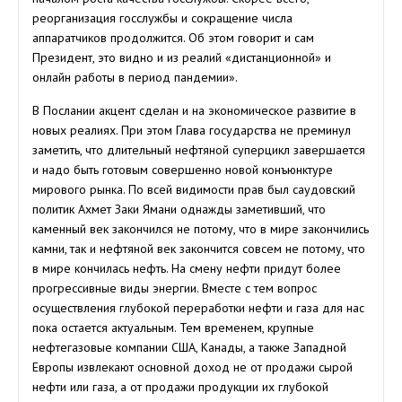
реорганизация госслужбы и сокращение числа
аппаратчиков продолжится. Об этом говорит и сам
Президент, это видно и из реалий «дистанционной» и
онлайн работы в период пандемии».
В Послании акцент сделан и на экономическое развитие в
новых реалиях. При этом Глава государства не преминул
заметить, что длительный нефтяной суперцикл завершается
и надо быть готовым совершенно новой конъюнктуре
мирового рынка. По всей видимости прав был саудовский
политик Ахмет Заки Ямани однажды заметивший, что
каменный век закончился не потому, что в мире закончились
камни, так и нефтяной век закончится совсем не потому, что
в мире кончилась нефть. На смену нефти придут более
прогрессивные виды энергии. Вместе с тем вопрос
осуществления глубокой переработки нефти и газа для нас
пока остается актуальным. Тем временем, крупные
нефтегазовые компании США, Канады, а также Западной
Европы извлекают основной доход не от продажи сырой
нефти или газа, а от продажи продукции их глубокой