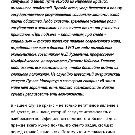
ситуацию и ищет путь выхода из мирового кризиса,
вызванного пандемией. Прежде всего, упор делается в пользу
государственного регулирования социально-экономической
жизни общества. Надо сказать, временное усиление роли
государства в экономике не означает отказ от рыночных
принципов. «При подъеме – капитализм, при спаде –
социализм» — таково железное правило современного мира,
выработанное еще в далекие 1930-ые годы английским
экономистом, советником Ф.Д. Рузвельта, профессором
Кембриджского университета Джоном Кейнсом. Главное,
надо искать все возможности, чтобы достойно выйти из
сложного положения. Не случайно известный американский
генерал Дуглас Макартур в свое время говорил: «В этом
мире нет гарантий, есть только возможности». Важно
суметь реализовать эти возможности.
В нашем случае кризис – не только негативное явление в
обществе, но и шанс, который следует использовать с
наибольшим коэффициентом полезного действия. Здесь
прежде всего нужно понять, что спектр задач, стоящих
перед страной, изменился. Потому что изменилась сама