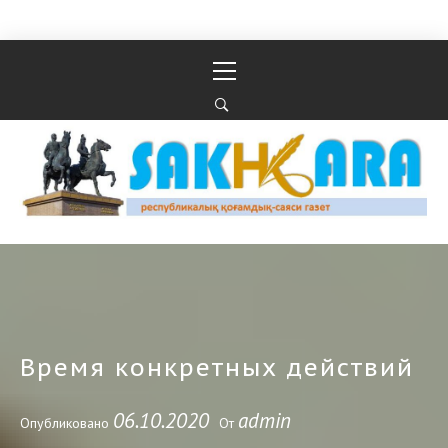
Перейти к содержимому
Основное
меню
Республикалық қоғамдық-саяси газеті
РЕСПУБЛИКАЛЫҚ ҚОҒАМДЫҚ-САЯСИ ГАЗЕТІ
Время конкретных действий
06.10.2020
admin
Опубликовано
От