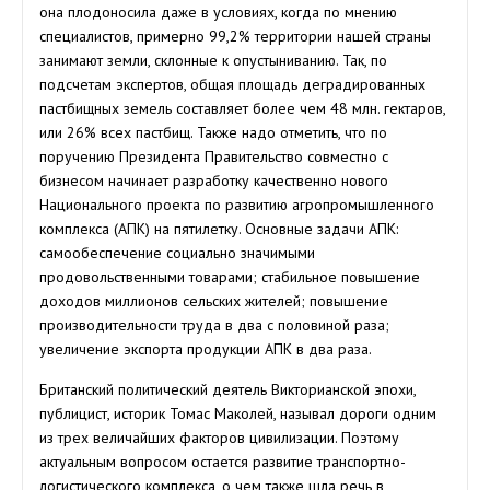
она плодоносила даже в условиях, когда по мнению
специалистов, примерно 99,2% территории нашей страны
занимают земли, склонные к опустыниванию. Так, по
подсчетам экспертов, общая площадь деградированных
пастбищных земель составляет более чем 48 млн. гектаров,
или 26% всех пастбищ. Также надо отметить, что по
поручению Президента Правительство совместно с
бизнесом начинает разработку качественно нового
Национального проекта по развитию агропромышленного
комплекса (АПК) на пятилетку. Основные задачи АПК:
самообеспечение социально значимыми
продовольственными товарами; стабильное повышение
доходов миллионов сельских жителей; повышение
производительности труда в два с половиной раза;
увеличение экспорта продукции АПК в два раза.
Британский политический деятель Викторианской эпохи,
публицист, историк Томас Маколей, называл дороги одним
из трех величайших факторов цивилизации. Поэтому
актуальным вопросом остается развитие транспортно-
логистического комплекса, о чем также шла речь в