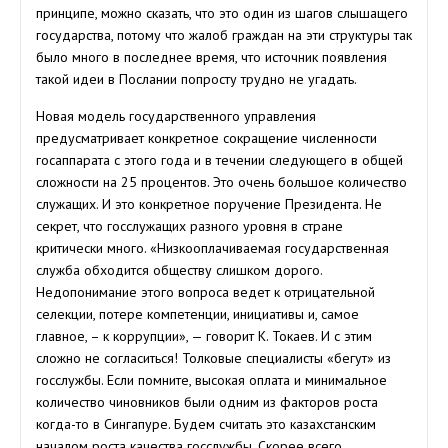
принципе, можно сказать, что это один из шагов слышащего
государства, потому что жалоб граждан на эти структуры так
было много в последнее время, что источник появления
такой идеи в Послании попросту трудно не угадать.
Новая модель государственного управления
предусматривает конкретное сокращение численности
госаппарата с этого года и в течении следующего в общей
сложности на 25 процентов. Это очень большое количество
служащих. И это конкретное поручение Президента. Не
секрет, что госслужащих разного уровня в стране
критически много. «Низкооплачиваемая государственная
служба обходится обществу слишком дорого.
Недопонимание этого вопроса ведет к отрицательной
селекции, потере компетенции, инициативы и, самое
главное, – к коррупции», — говорит К. Токаев. И с этим
сложно не согласиться! Толковые специалисты «бегут» из
госслужбы. Если помните, высокая оплата и минимальное
количество чиновников были одним из факторов роста
когда-то в Сингапуре. Будем считать это казахстанским
началом роста качества госслужбы. Скорее всего,