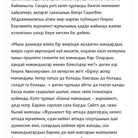
байланысты. Сөздің реті келіп тұрғанда, белгілі мемлекет
қайраткері, ақпарат саласының білгірі Сауытбек
Абдрахмановтың атағы жер жарған публицист Генрих
Боровиктің журналист жұмысының қадірі жайында жазған
естелігінен үзінді бере кетсем бе деймін.
«Мына дүниеде өзінің бір өмірінде жүздеген жандардың
өмірін сүріп көргендей күй кешетін, ондаған кәсіп иелерінің
тыныс-тіршілігін сезінетін екі мамандық бар. Олардың
қандай мамандықтар екенін білесіздер ме?» деген еді
Генрих Авиэзерович. Қол көтерген жігіт: «Біреуі актер
мамандығы. Актер патша да болады, бақташы да болады,
солдат та болады…» деген тұрғыда айтты да тоқтап қалды.
Басқа ешкім суырылып шығып, оның сөзін толықтыра
қоймады. Күтіп тұрмыз. «Екінші мамандық – журналист»,
деді мэтр. Бәріміз серпіліп сала бердік. Сөйтті де, сөзін
былай жалғады: «Журналист бір аптада дәрігердің, келесі
аптада мұғалімнің, одан кейінгі аптада спортшының ішкі
дүниесіне еніп, солардың кейпіне кіріп жатады, сол
мамандықтардың бәрінің де жай-жапсарын жалпылама