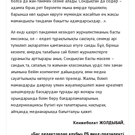
болса да жан-тәнімен сезіне алады. Сондықтан да сіздер –
адамға бірақ рет берілетін мына өмірде тіршіліктің
барынша көп қырын көруге мүмкіндік жасайтын ең жақсы
мамандықты таңдаған бақытты адамдарсыздар…».
Ал енді қазіргі пандемия кезіндегі журналистиканың басты
миссиясы, ол – елдегі тұрақтылықты сақтауға, сенімді әрі
түпкілікті ақпаратпен қамтамасыз етуге саяды. Бұл, бірінші
кезекте, өмірдің талабына сай білікті журналистерге
сұранысты арттырары анық. Сондықтан басты мәселе –
сандық та, сапалық та жағынан классикалық үрдіс пен заман
ағымына бейім контингент дайындауға, яғни медиа
сауаттылықты көтеруге келіп тіреледі. Жалпы, білікті
мамандарды даярлау үлкен жауапкершілікті және креативті
шешімдерді басқарудан тұрады әрі жоғары оқу
орындарында білім беру бағдарламаларының
модернизациясы бүгінгі күн талаптарына, нақтырақ
айтқанда, медианарыққа бағытталуы қажет.
Кенжеболат ЖОЛДЫБАЙ,
«Бас редакторлар клубы» РҚБ вице-президенті