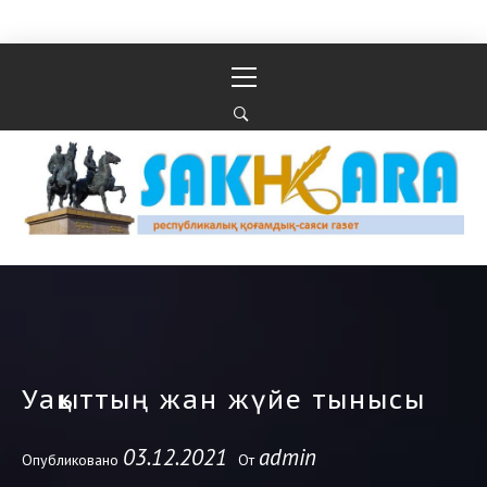
Перейти к содержимому
Основное
меню
Республикалық қоғамдық-саяси газеті
РЕСПУБЛИКАЛЫҚ ҚОҒАМДЫҚ-САЯСИ ГАЗЕТІ
Уақыттың жан жүйе тынысы
03.12.2021
admin
Опубликовано
От