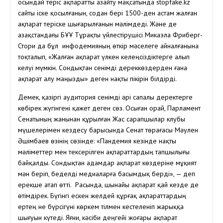
осындай теріс ақпаратты азайту мақсатында stopfake.kz
сайты іске қосылғанын, содан бері 1500-ден астам жалған
ақпарат теріске шығарылғанын мәлімдеді. Және де
Қазақстандағы БҰҰ Тұрақты үйлестірушісі Микаэла Фриберг-
Стори да бұл инфодемияның өткір мәселеге айналғанына
тоқталып, «Жалған ақпарат үлкен келеңсіздіктерге алып
келуі мүмкін. Сондықтан сенімді дереккөздерден ғана
ақпарат алу маңызды» деген нақты пікірін білдірді.
Демек, қазіргі аудитория сенімді әрі сапалы деректерге
көбірек жүгінгені қажет деген сөз. Осыған орай, Парламент
Сенатының жанынан құрылған Жас сарапшылар клубы
мүшелерімен кездесу барысында Сенат төрағасы Мәулен
Әшімбаев өзінің сөзінде: «Пандемия кезінде нақты
мәліметтер мен тексерілген ақпараттардың тапшылығы
байқалды. Сондықтан адамдар ақпарат көздеріне мұқият
мән беріп, беделді медиаларға басымдық берді», — деп
ерекше атап өтті. Расында, шынайы ақпарат қай кезде де
өтімдірек. Бүгінгі ескен желдей құрғақ ақпараттардың
ертең не бүрсігүні көркем тілмен кестеленіп жарыққа
шығуын күтеді. Яғни, кәсіби деңгейі жоғары ақпарат