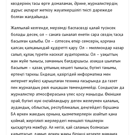
көздерінің тасы өрге домаламақ. Әрине, журналистердің
дұрыс ақпарат жеткізу жауапкершілігі тиісті дәрежеде
болған жағдайында.
Жалпылай келгенде, мерзімді баспасөзді қалай түсінсек
болады десек, ол – санаға сыналап енетін сара сөздің тасқа
басылған қалыбы. Ол – сілтесең өткір семсерің, қорғана
қалсаң қалқаныңдай құдіретті қару. Ол – миллиондар назар
салып, құлақ түретін насихат аудиториясы. Ол – уақыттың
жан жүйе тынысы, заманның бағдаршысы. Қазақша шығатын
басылым – қазақ ұлтының кешегі тынысы, бүгінгі танымы,
ертеңгі тарихы. Ендеше, қазіргідей информатика мен
интернет жүйесі қарыштаған техника ғасырында да газет
пен журналдың рөлі ешқашан төмендемейді. Сондықтан да
журналистер атмосферасына үлес қосу маңызды. Өкінішке
орай, бүгінгі күні оңтайландыру деген желеумен қалалық,
аудандық, облыстық, республикалық деңгейдегі біршама
БАҚ өркен жаюдың орнына, қызметкерлерін азайтып қана
қоймай, жергілікті жерлердегі меншікті тілшілерін
қысқартуға мәжбүр. Ал негізі, қай саланың болмасын
қалыптасып, дамып, өркен жаюы бірінші кезекте маманға