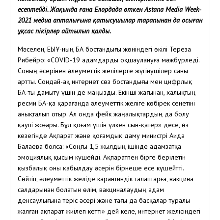
есептейді. Жақында ғана Елордада өткен Astana Media Week-
2021 медиа апталығына қатысушылар тарапынан да осыған
ұқсас пікірлер айтылып қалды.
Мәселен, ЕҚЫҰ-ның БАҚ бостандығы жөніндегі өкілі Тереза
Рибейро: «COVID-19 адамдарды оқшаулануға мәжбүрледі.
Соның әсерінен әлеуметтік желілерге жүгінушілер саны
артты. Сондай-ақ интернет сөз бостандығы мен цифрлық
БАҚ-ты дамыту үшін де маңызды. Екінші жағынан, халықтың
ресми БАҚ-қа қарағанда әлеуметтік желіге көбірек сенетіні
анықталып отыр. Ал онда фейк жаңалықтардың да болу
қаупі жоғары. Бұл қоғам үшін үлкен сын-қатер» десе, өз
кезегінде Ақпарат және қоғамдық даму министрі Аида
Балаева болса: «Соңғы 1,5 жылдың ішінде адамзатқа
эмоциялық қысым күшейді. Ақпаратпен бірге берілетін
қызбалық оны қабылдау әсерін бірнеше есе күшейтті.
Сөйтіп, әлеуметтік желіде карантиндік талаптарға, вакцина
салдарынан болатын өлім, вакциналаудың адам
денсаулығына теріс әсері және тағы да басқалар туралы
жалған ақпарат жиілеп кетті» дей келе, интернет желісіндегі