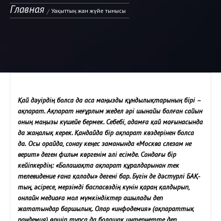
Главная
Уақыттың жан жүйе тынысы
Қай дәуірдің болса да аса маңызды құндылықтарының бірі –
ақпарат.
Ақпарат неғұрлым жедел әрі шынайы болған сайын
оның маңызы күшейе бермек. Себебі, адамға қай мағынасында
да жаңалық керек. Қандайда бір ақпарат көздерінен болса
да.
Осы орайда, сонау кеңес заманында «Москва слезам не
верит» деген фильм көргенім әлі есімде. Сондағы бір
кейіпкердің: «Болашақта ақпарат құралдарынан тек
телевидение ғана қалады» дегені бар. Бүгін де дәстүрлі БАҚ-
тың, әсіресе, мерзімді баспасөздің күнін қараң қалдырып,
онлайн медиаға мол мүмкіндіктер ашылады деп
жататындар баршылық. Олар «инфодемия» (ақпараттық
пандемия) өршіп тұрса да болашақ интернетте деп