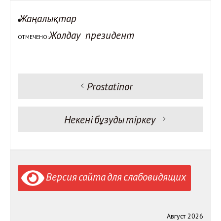
Жаңалықтар
#
Жолдау
президент
ОТМЕЧЕНО:
Предыдущая запись:
Prostatinor
Навигация
по
записям
Следующая запись:
Некені бұзуды тіркеу
Версия сайта для слабовидящих
Август 2026