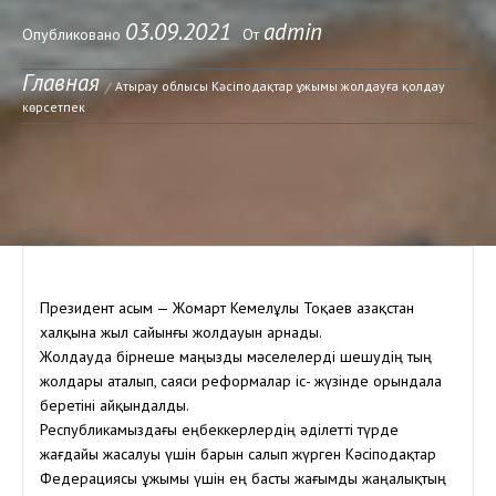
03.09.2021
admin
Опубликовано
От
Главная
Атырау облысы Кәсіподақтар ұжымы жолдауға қолдау
көрсетпек
Президент Қасым — Жомарт Кемелұлы Тоқаев Қазақстан
халқына жыл сайынғы жолдауын арнады.
Жолдауда бірнеше маңызды мәселелерді шешудің тың
жолдары аталып, саяси реформалар іс- жүзінде орындала
беретіні айқындалды.
Республикамыздағы еңбеккерлердің әділетті түрде
жағдайы жасалуы үшін барын салып жүрген Кәсіподақтар
Федерациясы ұжымы үшін ең басты жағымды жаңалықтың