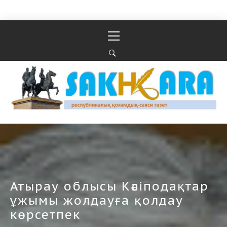
Перейти к содержимому
Основное
меню
Республикалық қоғамдық-саяси газеті
РЕСПУБЛИКАЛЫҚ ҚОҒАМДЫҚ-САЯСИ ГАЗЕТІ
Атырау облысы Кәсіподақтар
ұжымы жолдауға қолдау
көрсетпек