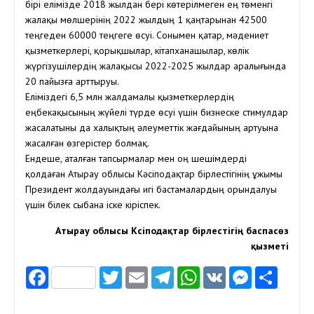
бірі елімізде 2018 жылдан бері көтерілмеген ең төменгі
жалақы мөлшерінің 2022 жылдың 1 қаңтарынан 42500
теңгеден 60000 теңгеге өсуі. Сонымен қатар, мәдениет
қызметкерлері, қорықшылар, кітапханашылар, көлік
жүргізушілердің жалақысы 2022-2025 жылдар аралығында
20 пайызға арттыруы.
Еліміздегі 6,5 млн жалдамалы қызметкерлердің
еңбекақысының жүйелі түрде өсуі үшін бизнеске стимулдар
жасалатыны да халықтың әлеуметтік жағдайының артуына
жасалған өзгерістер болмақ.
Ендеше, аталған тапсырмалар мен оң шешімдерді
қолдаған Атырау облысы Кәсіподақтар бірлестігінің ұжымы
Президент жолдауындағы игі бастамалардың орындалуы
үшін білек сыбана іске кіріспек.
Атырау облысы Кәсіподақтар бірлестігің баспасөз
қызметі
Facebook
Twitter
Email
Telegram
WhatsApp
VK
Messen
Отп