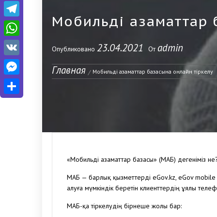
Telegram
Мобильді азаматтар 
WhatsApp
23.04.2021
admin
Опубликовано
От
VK
Главная
Messenger
Мобильді азаматтар базасына онлайн тіркелу
Отправить
«Мобильді азаматтар базасы» (МАБ) дегеніміз не
МАБ — барлық қызметтерді eGov.kz, eGov mobile
алуға мүмкіндік беретін клиенттердің ұялы телеф
МАБ-қа тіркелудің бірнеше жолы бар: