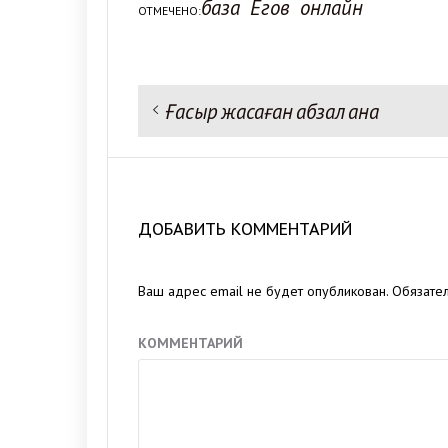
база
Егов
онлайн
ОТМЕЧЕНО:
Предыдущая запись:
Ғасыр жасаған абзал ана
Навигация
по
записям
ДОБАВИТЬ КОММЕНТАРИЙ
Ваш адрес email не будет опубликован.
Обязате
КОММЕНТАРИЙ