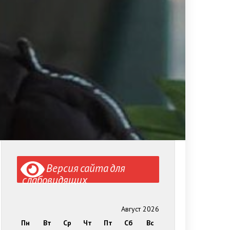
Версия сайта для
слабовидящих
Август 2026
Пн
Вт
Ср
Чт
Пт
Сб
Вс