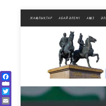
Перейти к содержимому
ЖАҢАЛЫҚТАР
АБАЙ ӘЛЕМІ
АҢЫЗ
ӘЛ
Facebook
Twitter
Email