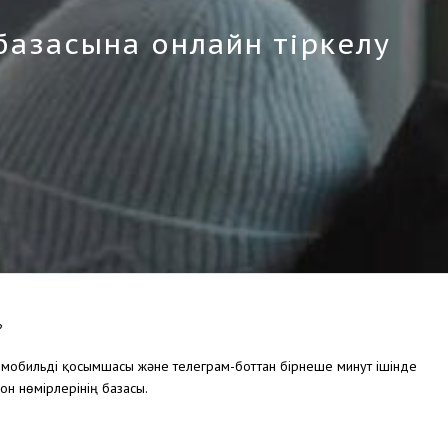
базасына онлайн тіркелу
?
 мобильді қосымшасы және телеграм-боттан бірнеше минут ішінде
он нөмірлерінің базасы.