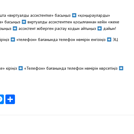
шта «виртуалды ассистентке» басыңыз
«қоңырауларды»
а» басыңыз
виртуалды ассистентпен қосылғаннан кейін «жеке
азыңыз
ассистент жіберген растау кодын айтыңыз
дайын!
іріңіз
«телефон» бағанында телефон нөмірін енгізіңіз
ЭЦҚ
е» кіріңіз
«Телефон» бағанында телефон нөмірін көрсетіңіз
am
tsApp
K
Messenger
Отправить