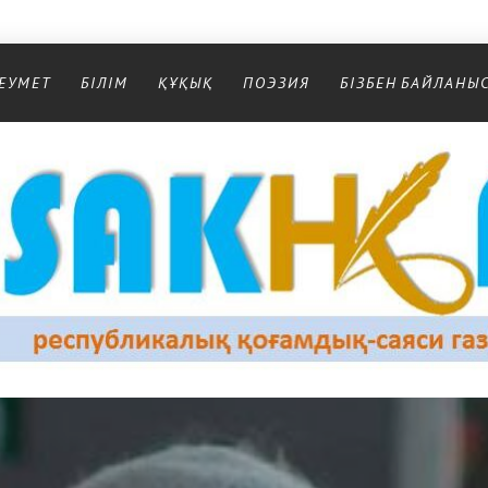
ЕУМЕТ
БІЛІМ
ҚҰҚЫҚ
ПОЭЗИЯ
БІЗБЕН БАЙЛАНЫ
Республикалық қоғамдық-саяси газеті
РЕСПУБЛИКАЛЫҚ ҚОҒАМДЫҚ-САЯСИ ГАЗЕТІ