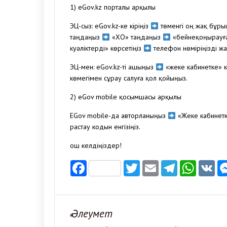
1) eGov.kz порталы арқылы
ЭЦҚ-сыз: eGov.kz-ке кіріңіз
төменгі оң жақ бұры
таңдаңыз
«ХҚО» таңдаңыз
«бейнеқоңырауғ
куәліктерді» көрсетіңіз
телефон нөміріңізді ж
ЭЦҚ-мен: eGov.kz-ті ашыңыз
«жеке кабинетке» к
көмегімен сұрау салуға қол қойыңыз.
2) eGov mobile қосымшасы арқылы
EGov mobile-да авторланыңыз
«Жеке кабинетк
растау кодын енгізіңіз.
Қош келдіңіздер!
Facebook
Twitter
Email
Telegr
Wha
V
Әлеумет
#