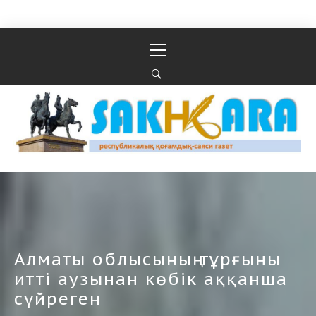
Перейти к содержимому
Основное
меню
Республикалық қоғамдық-саяси газеті
РЕСПУБЛИКАЛЫҚ ҚОҒАМДЫҚ-САЯСИ ГАЗЕТІ
Алматы облысының тұрғыны
итті аузынан көбік аққанша
сүйреген