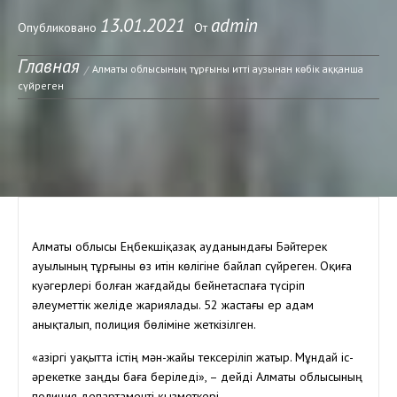
13.01.2021
admin
Опубликовано
От
Главная
Алматы облысының тұрғыны итті аузынан көбік аққанша
сүйреген
Алматы облысы Еңбекшіқазақ ауданындағы Бәйтерек
ауылының тұрғыны өз итін көлігіне байлап сүйреген. Оқиға
куәгерлері болған жағдайды бейнетаспаға түсіріп
әлеуметтік желіде жариялады. 52 жастағы ер адам
анықталып, полиция бөліміне жеткізілген.
«Қазіргі уақытта істің мән-жайы тексеріліп жатыр. Мұндай іс-
әрекетке заңды баға беріледі», – дейді Алматы облысының
полиция департаменті қызметкері.