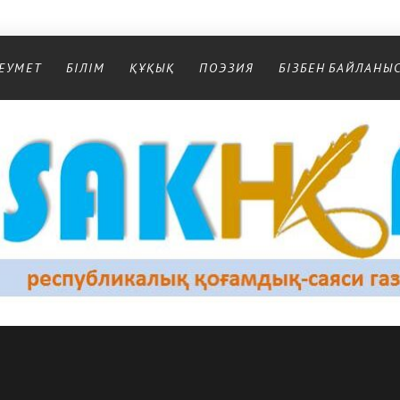
ЕУМЕТ
БІЛІМ
ҚҰҚЫҚ
ПОЭЗИЯ
БІЗБЕН БАЙЛАНЫ
Республикалық қоғамдық-саяси газеті
РЕСПУБЛИКАЛЫҚ ҚОҒАМДЫҚ-САЯСИ ГАЗЕТІ