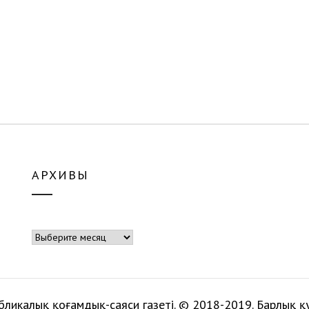
АРХИВЫ
Архивы
бликалық қоғамдық-саяси газеті. © 2018-2019. Барлық қ