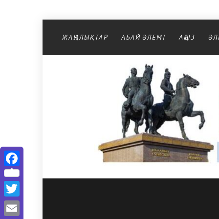
Перейти к содержимому
ЖАҢАЛЫҚТАР
АБАЙ ӘЛЕМІ
АҢЫЗ
ӘЛ
Facebook
Twitter
Email