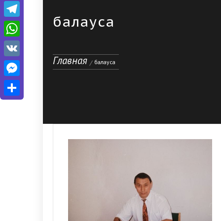
Telegram
балауса
WhatsApp
VK
Главная
балауса
Messenger
Отправить