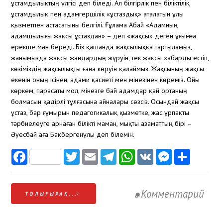
ұстамдылықтың үлгісі деп біледі. Ал білгірлік пен біліктілік,
ұстамдылық пен адамгершілік «ұстаздық» аталатын ұлы
қызметпен астасатыны белгілі. Ғұлама Абай «Адамның
адамшылығы жақсы ұстаздан» – деп «жақсы» деген ұғымға
ерекше мән береді. Біз қашанда жақсылыққа тартыламыз,
жанымызда жақсы жандардың жүруін, тек жақсы хабарды естіп,
көзіміздің жақсылықты ғана көруін қалаймыз. Жақсының жақсы
екенін оның ісінен, адами қасиеті мен мінезінен көреміз. Ойы
көркем, парасаты мол, мінезге бай адамдар қай ортаның
болмасын қадірлі тұлғасына айналары сөзсіз. Осындай жақсы
ұстаз, бар ғұмырын педагогикалық қызметке, жас ұрпақты
тәрбиелеуге арнаған білікті маман, мықты азаматтың бірі –
Әуесбай аға Бақбергенұлы деп білемін.
Facebook
Twitter
Email
Telegram
WhatsApp
VK
Messen
Отп
Комментарий
ТОЛЫҒЫРАҚ...