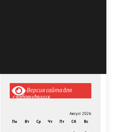
Версия сайта для
слабовидящих
Август 2026
Пн
Вт
Ср
Чт
Пт
Сб
Вс