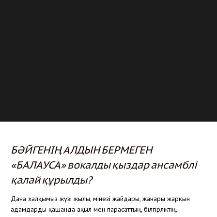
БӘЙГЕНІҢ АЛДЫН БЕРМЕГЕН
«БАЛАУСА» вокалды қыздар ансамблі
қалай құрылды?
Дана халқымыз жүзі жылы, мінезі жайдары, жанары жарқын
адамдарды қашанда ақыл мен парасаттың, білгірліктің,