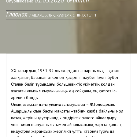
01.05.2020
admin
Опубликовано
От
Главная
АШАРШЫЛЫҚ: КУӘГЕР КІСІНІҢ ЕСТЕЛІГІ
ХХ ғасырдың 1931-32 жылдардағы ашаршылық – қазақ
халқының басынан өткен ең қасіретті нәубет. Бұл нәубет
Сталин билігі тұсындағы большевиктік үкіметтің қолдан
жасаған «қызыл қырғынының» ең сойқаны, ең қатігез іс-
әрекеті болды.
Оның Қазақстандағы ұйымдастырушысы – Ф.Голощекин.
Ашаршылықтың басты мақсаты –табиғи қазба байлығы мол
қазақ жерін индустриалды өндірістік өлкеге айналдыру
үшін «мал шаруашылығымен айналысатын», «артта қалған,
индустрия жарамсыз» жергілікті ұлтты «табиғи тұрғыда