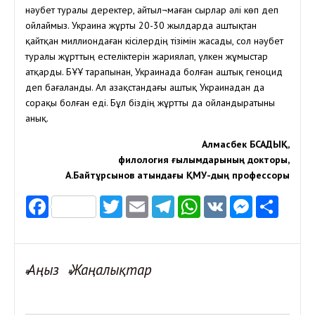
нәубет туралы деректер, айтыл¬маған сырлар әлі көп деп
ойлаймыз. Украина жұрты 20-30 жылдарда аштықтан
қайтқан миллиондаған кісілердің тізімін жасады, сол нәубет
туралы жұрттың естеліктерін жариялап, үлкен жұмыстар
атқарды. БҰҰ тарапынан, Украинада болған аштық геноцид
деп бағаланды. Ал Қазақстандағы аштық Украинадан да
сорақы болған еді. Бұл біздің жұртты да ойландыратыны
анық.
Алмасбек ӘБСАДЫҚ,
филология ғылымдарының докторы,
А.Байтұрсынов атындағы ҚМУ-дың профессоры
Facebook
Twitter
Email
Telegram
WhatsApp
VK
Messen
Отп
Аңыз
Жаңалықтар
#
#