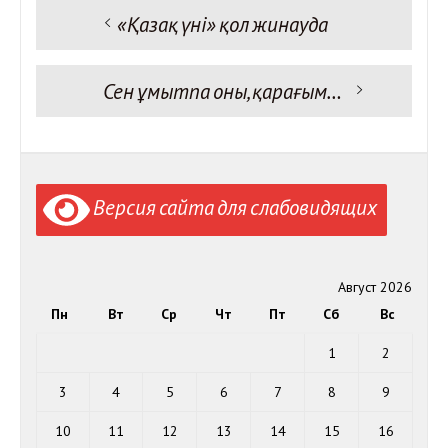
Предыдущая запись:
«Қазақ үні» қол жинауда
Навигация
по
записям
Следующая запись:
Сен ұмытпа оны, қарағым…
Версия сайта для слабовидящих
Август 2026
Пн
Вт
Ср
Чт
Пт
Сб
Вс
1
2
3
4
5
6
7
8
9
10
11
12
13
14
15
16