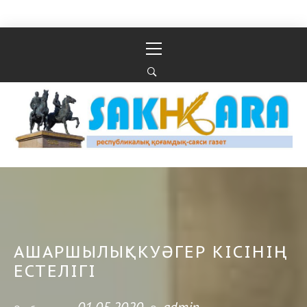
Перейти к содержимому
Основное
меню
Республикалық қоғамдық-саяси газеті
РЕСПУБЛИКАЛЫҚ ҚОҒАМДЫҚ-САЯСИ ГАЗЕТІ
АШАРШЫЛЫҚ: КУӘГЕР КІСІНІҢ
ЕСТЕЛІГІ