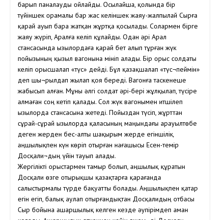
барып паналауды ойлайды. Осылайша, қолында бір
түйіншек орамалы бар жас келіншек жаяу-жалпылай Сырға
қарай ауып бара жатқан жұртқа қосылады. Солармен бірге
жаяу жүріп, Аралға келіп құлайды. Одан әрі Арал
стансасында Қызылордаға қарай бет алып тұрған жүк
пойызының қызыл вагонына мініп алады. Бір орыс солдаты
келіп орысшалап «түс» дейді. Бұл қазақшалап «түс¬пеймін»
деп шы¬рылдап жылап қоя береді. Вагонға таскенеше
жабысып алған. Мұны әлгі солдат әрі-бері жұлқылап, түсіре
алмаған соң кетіп қалады. Сол жүк вагонымен итшілеп
Қызылорда стансасына жетеді. Пойыздан түсіп, жұрттан
сұрай-сұрай Қызылорда қаласының маңындағы Қарауылтөбе
деген жерден бес-алты шақырым жерде егіншілік,
аңшылықпен күн көріп отырған нағашысы Есен-темір
Досқали¬дың үйін тауып алады.
Жергілікті орыстармен тамыр болып, аңшылық құратын
Досқали өзге отырықшы қазақтарға қарағанда
салыстырмалы түрде бақуатты болады. Аңшылықпен қатар
егін егіп, балық аулап отырғандықтан Досқалидың отбасы
Сыр бойына ашаршылық келген кезде әупірімдеп аман