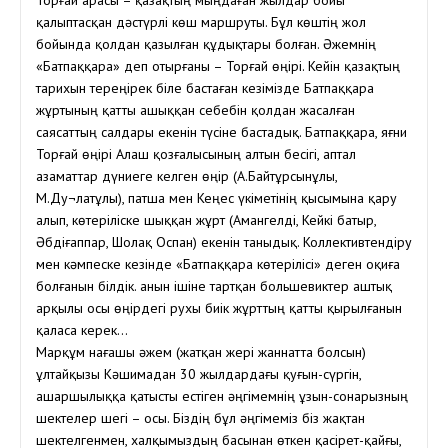
Торғай арасы – қазақтың мыңдаған жылдар бойы
қалыптасқан дәстүрлі көш маршруты. Бұл көштің жол
бойында қолдан қазылған құдықтары болған. Әжемнің
«Батпаққара» деп отырғаны – Торғай өңірі. Кейін қазақтың
тарихын тереңірек біле бастаған кезімізде Батпаққара
жұртының қатты ашыққан себебін қолдан жасалған
саясаттың салдары екенін түсіне бастадық. Батпаққара, яғни
Торғай өңірі Алаш қозғалысының алтын бесігі, аптал
азаматтар дүниеге келген өңір (А.Байтұрсынұлы,
М.Ду¬латұлы), патша мен Кеңес үкіметінің қысымына қару
алып, көтеріліске шыққан жұрт (Амангелді, Кейкі батыр,
Әбдіғаппар, Шолақ Оспан) екенін таныдық. Коллективтендіру
мен кәмпеске кезінде «Батпаққара көтерілісі» деген оқиға
болғанын білдік. Қанын ішіне тартқан большевиктер аштық
арқылы осы өңірдегі рухы биік жұрттың қатты қырылғанын
қаласа керек…
Марқұм нағашы әжем (жатқан жері жаннатта болсын)
Құлтайқызы Кәшимадан 30 жылдардағы қуғын-сүргін,
ашаршылыққа қатысты естіген әңгімемнің ұзын-сонарызның
шектелер шегі – осы. Біздің бұл әңгімеміз біз жақтан
шектелгенмен, халқымыздың басынан өткен қасірет-қайғы,