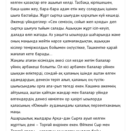
келген қазақтар өте ашығып келді. Тасбақа, кірпішешен,
бақа-шаян жеу, бара-бара адам етін жеу солардың ішінен
шыға бастайды. Жұрт сыртқа шығудан қорқатын күй кешеді.
Әжемді үйіндегілер: «Сен семізсің, сойып жеп қояды» деп
сыртқа шығуға тыйым салады. Ашыққан жұрт ісіп-кеуіп,
далада өліп жатады. Аз уақытта Қызылорда шаһарында және
оның маңында жейтін нәрсе қалмағандықтан, ашыққан
кісілер теміржолдың бойымен оңтүстікке, Ташкентке қарай
жағалап кете барады…
Жаңағы атаған кісіміздің әкесі сол кезде жетім балалар
үйінің арбакеші болыпты. Ол кісі арбамен балалар үйінен
шыққан өліктерді, сондай-ақ қаланың ішінде аштан өлген
адамдардың денесін теріп алып, қаланың оң-түстік-
шығысындағы орға апа¬рып төгеді екен. Кәшима әжемнің
айтуынша, аштан қайтқан жандар мен балалар үйінде
өлгендердің денесі көмілген ор қазіргі Қызылорда
қаласының «Южный» ауданындағы қалалық перзентхананың
маңы.
Ашаршылық жылдары Арқа¬дан Сырға ауып келген
жұрттың дені – Торғай өңірінен екен. Өйткені Сыр мен