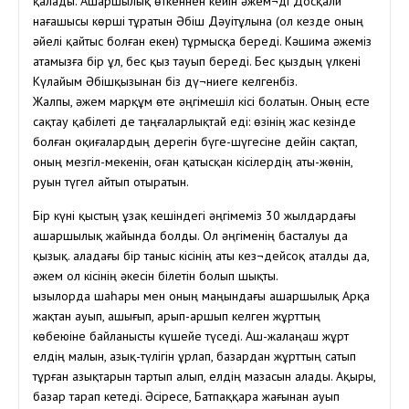
қалады. Ашаршылық өткеннен кейін әжем¬ді Досқали
нағашысы көрші тұратын Әбіш Дәуітұлына (ол кезде оның
әйелі қайтыс болған екен) тұрмысқа береді. Кәшима әжеміз
атамызға бір ұл, бес қыз тауып береді. Бес қыздың үлкені
Күлайым Әбішқызынан біз дү¬ниеге келгенбіз.
Жалпы, әжем марқұм өте әңгімешіл кісі болатын. Оның есте
сақтау қабілеті де таңғаларлықтай еді: өзінің жас кезінде
болған оқиғалардың дерегін бүге-шүгесіне дейін сақтап,
оның мезгіл-мекенін, оған қатысқан кісілердің аты-жөнін,
руын түгел айтып отыратын.
Бір күні қыстың ұзақ кешіндегі әңгімеміз 30 жылдардағы
ашаршылық жайында болды. Ол әңгіменің басталуы да
қызық. Қаладағы бір таныс кісінің аты кез¬дейсоқ аталды да,
әжем ол кісінің әкесін білетін болып шықты.
Қызылорда шаһары мен оның маңындағы ашаршылық Арқа
жақтан ауып, ашығып, арып-аршып келген жұрттың
көбеюіне байланысты күшейе түседі. Аш-жалаңаш жұрт
елдің малын, азық-түлігін ұрлап, базардан жұрттың сатып
тұрған азықтарын тартып алып, елдің мазасын алады. Ақыры,
базар тарап кетеді. Әсіресе, Батпаққара жағынан ауып