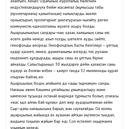
азайтып», Кеңес Одағының еуропалық бөлігінен
индустияландыруға бейім жасампаз (жұмысшы табы
(пролетариаты) қалыптасқан) халықтарды әкеліп
орнықтырып, пролетариат диктатурасын нығайту деген
коммунистік идеологияны жүзеге асыру болды.
Ашаршылықтың салдары¬нан, қазақ халқының саны екі
есеге дейін кеміді: азып-тозды, шетелге ауды, сөйтіп,
генофонды әлсіреді. Генофондтың басты белгілері – ұлттық
қадір-қасиеті, мінезі, дүниетанымы өзгерді, тілі, рухани
мәдениеті құлдырады, ақыры саны аз ұлттың біріне
айналды. Салыстырыңыз: 30 жылдарға дейін қазақтан саны
едәуір аз болған өзбек – қазіргі таңда 32 миллионды құрап
отырған байтақ ел.
Ашаршылық біздің ағайынға да «ащы тырнағын» салды.
Нағашы әжем Кәшима Құлтайқызы ұжымдастыру және
кәмпеске тұсында Қостанай өңірінде тұрмыста болып, отағасы
«жас қыз алған бай-құлақ» деп жер аударылғаннан кейін
Сыр¬дағы нағашысына барып, жан сауғалайды. Ол кісінің
ашаршылық жайында өз аузынан айтқан әңгімесін тыңдап,
жадыма тоқыған жайым бар еді. Сол естелікті оқырманға
ұсынғым келеді.