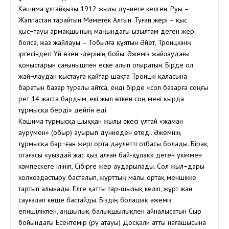
Кәшима Құлтайқызы 1912 жылы дүниеге келген. Руы –
Жаппастан тарайтын Мәметек Алтын. Туған жері – қыс
қыс¬тауы Қармақшының маңындағы Қызылтам деген жер
болса, жаз жайлауы – Тобылға құятын Әйет, Троицкінің
іргесіндегі Үй өзен¬дерінің бойы. Әжеміз жайлаудағы
қоныстарын сағынышпен еске алып отыратын. Бірде ол
жай¬лаудан қыстауға қайтар шақта Троицкі қаласына
баратын базар туралы айтса, енді бірде «сол базарға соңғы
рет 14 жаста бардым, екі жыл өткен соң мені қырда
тұрмысқа берді» дейтін еді.
Кәшима тұрмысқа шыққан жылы әкесі Құлтай «жаман
аурумен» (обыр) ауырып дүниеден өтеді. Әжемнің
тұрмысқа бар¬ған жері орта дәулетті отбасы болады. Бірақ
отағасы «уыздай жас қыз алған бай-құлақ» деген үкіммен
кәмпескеге ілініп, Сібірге жер аударылады. Сол жыл¬дары
колхоздастыру басталып, жұрттың малы ортақ меншікке
тартып алынады. Елге қатты тар-шылық келіп, жұрт жан
сауғалап көше бастайды. Біздің болашақ әжеміз
егіншілікпен, аңшылық-балықшылықпен айналысатын Сыр
бойындағы Есентемір (ру атауы) Досқали атты нағашысына