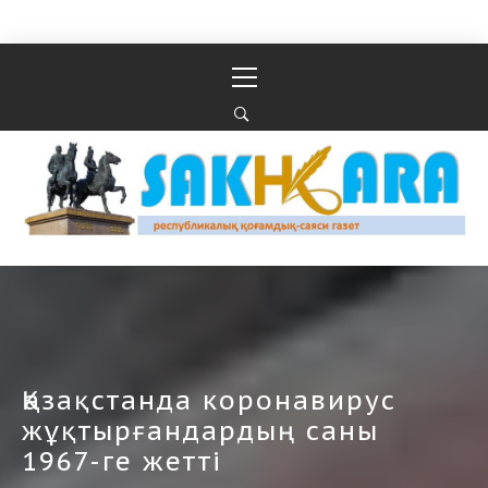
Перейти к содержимому
Основное
меню
Республикалық қоғамдық-саяси газеті
РЕСПУБЛИКАЛЫҚ ҚОҒАМДЫҚ-САЯСИ ГАЗЕТІ
Қазақстанда коронавирус
жұқтырғандардың саны
1967-ге жетті