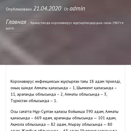
21.04.2020
admin
Опубликовано
От
Главная
Қазақстанда коронавирус жұқтырғандардың саны 1967-ге
жетті
Коронавирус инфекциясын жұқтырған тағы 18 адам тіркелді,
оның ішінде Алматы қаласында – 1, Шымкент қаласында –
11, Қарағанды облысында – 2, Алматы облысында – 3,
Түркістан облысында – 1.
Осы сағатта Нұр-Сұлтан қаласы бойынша 390 адам, Алматы
қаласында – 669 адам, Қарағанды облысында — 101 адам,
Ақмола облысында — 82 адам, Атырау облысында — 80
адам, Жамбыл облысында — 65 адам, Шымкент қаласында