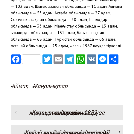
— 103 адам, Шығыс Қазақстан облысында — 11 адам, Алматы
облысында — 53 адам, Ақтөбе облысында — 27 адам,
Солтүстік Қазақстан облысында — 30 адам, Павлодар
облысында — 33 адам, Маңғыстау облысында — 13 адам,
Қызылорда облысында — 151 адам, Батыс Қазақстан
облысында — 68 адам, Түркістан облысында — 66 адам,
Қостанай облысында — 25 адам, жалпы 1967 науқас тіркелді.
Facebook
Twitter
Email
Telegram
WhatsApp
VK
Messen
Отп
Аймақ
Жаңалықтар
#
#
Предыдущая запись:
Қазақстанда коронавирус жұқтырғандар саны 1852-ге жетті
Навигация
по
записям
Қазақстанда карантин режимі қандай жағдайда жеңілдетіледі?
Следующая запись: