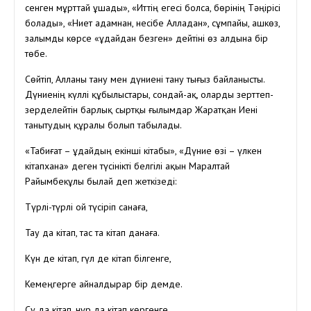
сенген мұрттай ұшады», «Иттің егесі болса, бөрінің Тәңірісі
болады», «Ниет адамнан, несібе Алладан», сұмпайы, ашкөз,
залымды көрсе «Құдайдан безген» дейтіні өз алдына бір
төбе.
Сөйтіп, Алланы тану мен дүниені тану тығыз байланысты.
Дүниенің күллі құбылыстары, сондай-ақ, оларды зерттеп-
зерделейтін барлық сыртқы ғылымдар Жаратқан Иені
танытудың құралы болып табылады.
«Табиғат – Құдайдың екінші кітабы», «Дүние өзі – үлкен
кітапхана» деген түсінікті белгілі ақын Маралтай
Райымбекұлы былай деп жеткізеді:
Түрлі-түрлі ой түсіріп санаға,
Тау да кітап, тас та кітап данаға.
Күн де кітап, гүл де кітап білгенге,
Кемеңгерге айналдырар бір демде.
Су да кітап, нұр да кітап көргенге,