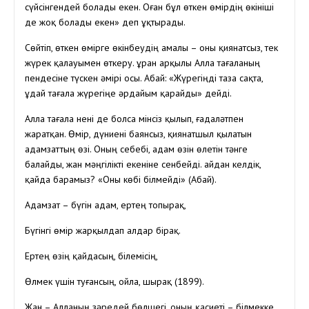
сүйсінгендей болады екен. Оған бұл өткен өмірдің өкініші
де жоқ болады екен» деп ұқтырады.
Сөйтіп, өткен өмірге өкінбеудің амалы – оны қиянатсыз, тек
жүрек қалауымен өткеру. Құран арқылы Алла тағаланың
пендесіне түскен әмірі осы. Абай: «Жүрегіңді таза сақта,
Құдай тағала жүрегіңе әрдайым қарайды» дейді.
Алла тағала нені де болса мінсіз қылып, ғадаләтпен
жаратқан. Өмір, дүниені баянсыз, қиянатшыл қылатын
адамзаттың өзі. Оның себебі, адам өзін өлетін тәнге
балайды, жан мәңгілікті екеніне сенбейді. Қайдан келдік,
қайда барамыз? «Оны көбі білмейді» (Абай).
Адамзат – бүгін адам, ертең топырақ,
Бүгінгі өмір жарқылдап алдар бірақ.
Ертең өзің қайдасың, білемісің,
Өлмек үшін туғансың, ойла, шырақ (1899).
Жан – Алланың зәредей бөлшегі, оның қасиеті – білмекке