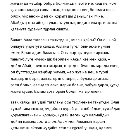
жағдайда «ешбір бәһра болмайды», ерте ме, кеш пе, «ол
қиянатшылыққа салынады», сондықтан «ең болмаса шала
білсін, үйренсін» деп ой қорытады данышпан. Міне,
Абайдың осы айтқан ұлағаты ұлттық педагогика іргетасына
қалануға сұранып тұрған сияқты.
Балаға Алла тағаланы танытудың амалы қайсы? Ол оны ой
ойлауға үйретуге саяды. Алланы түгел білмекке мүмкін
емес. Бірақ адам баласына Оны сыртқы дүние арқылы
танып-білуге мүмкіндік берілген. «Ақыл көзімен қара, –
дейді Абай, – күн қыздырып, теңізден бұлт шығарады екен,
ол бұлттардан жаңбыр жауып, жер жүзіне неше түрлі
дәндерді өсіріп, жемістерді өндіріп, …бұлақтар ағызып,
өзен болып, өзендер ағып дария болып, хайуандарға, құсқа,
малға сусын, балықтарға орын болып жатыр екен».
Қазақ халқы да Құдай тағаланы осы тәсілменен танытқан. Оған
«Құдай ғана мінсіз», «Құдайсыз қурай да сынбайды», «Құдайдан
қорықпағаннан – қорық», «Құдай деген құр қалмайды»
дейтін нақылдары дәлел. Адам мен Алланың қарым-
қатынасын айтқан «Құдайға сенген құстай ұшады, адамға