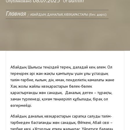
08.07.2025
admin
Опубликовано
От
Главная
АБАЙДЫҢ ДАНАЛЫҚ КӨЗҚАРАСТАРЫ (бес дәріс)
Абайдың Шығысы теңіздей терең, даладай кең әлем. Ол
тереңірек әрі жан-жақты қамтылуы үшін ұлы ұстаздың
тәлім-тәрбие, ғылым, дін, иман, пенделіктің кәмәлаты және
Хақ жолы жайлы көзқарастарын бөлек-бөлек
қарастырғанды жөн санадық. Даналық деген – тұрақты,
заман түрленеді, қоғам төңкеріліп құбылады, бірақ ол
өзгермейді.
Абайдың даналық көзқарастарын сарапқа салуды тәлім-
тәрбиеден бастағанды жөн санадық. Өйткені, Абай сөзі –
тәрбие көзі. «Ұстаздық еткен жалықпас, Үйретуге балаға»