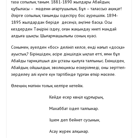
таза сопылық таным. 1881-1890 жылдары Абайдың
құбыласы – мәдени-ағартушылық. Бұл – талассыз ақиқат!
Әзірге сопылық танымды іздестіру бос әурешілік. 1894-
1895 жылдардан беріде десеңіз, әңгіме басқа. Осы
кездерден Тәңіріні іздеу, оған жақындау ниеті маңдай
алдыға шықты. Шығармашылығы соның куәсі.
Сонымен, әуелден «бос» делініп келсе, енді нәғып «досқа»
ауыстық? Біріншіден, әсіре діншілдік ықпал етті, яғни бұл
Абайды тариқатшыл дін ұстазы қылуға талпыныс. Екіншіден,
Абайдың ойшылдық эволюциясы ескерілмеді, оны зерттеп-
зерделеу әлі күнге күн тәртібінде тұрған өткір мәселе.
Өлеңнің мәтінін толық келтіре кетейік.
Кейде есер көңіл құрғырың,
Махаббат іздеп талпынар.
Ішем деп бейнет сусынын,
Асау жүрек алқынар.