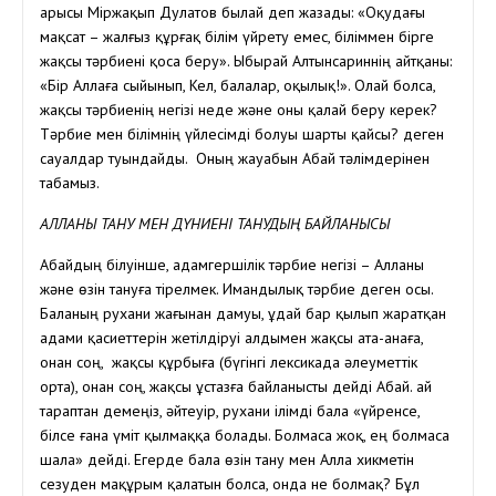
арысы Міржақып Дулатов былай деп жазады: «Оқудағы
мақсат – жалғыз құрғақ білім үйрету емес, біліммен бірге
жақсы тәрбиені қоса беру». Ыбырай Алтынсариннің айтқаны:
«Бір Аллаға сыйынып, Кел, балалар, оқылық!». Олай болса,
жақсы тәрбиенің негізі неде және оны қалай беру керек?
Тәрбие мен білімнің үйлесімді болуы шарты қайсы? деген
сауалдар туындайды. Оның жауабын Абай тәлімдерінен
табамыз.
АЛЛАНЫ ТАНУ МЕН ДҮНИЕНІ ТАНУДЫҢ БАЙЛАНЫСЫ
Абайдың білуінше, адамгершілік тәрбие негізі – Алланы
және өзін тануға тірелмек. Имандылық тәрбие деген осы.
Баланың рухани жағынан дамуы, Құдай бар қылып жаратқан
адами қасиеттерін жетілдіруі алдымен жақсы ата-анаға,
онан соң, жақсы құрбыға (бүгінгі лексикада әлеуметтік
орта), онан соң, жақсы ұстазға байланысты дейді Абай. Қай
тараптан демеңіз, әйтеуір, рухани ілімді бала «үйренсе,
білсе ғана үміт қылмаққа болады. Болмаса жоқ, ең болмаса
шала» дейді. Егерде бала өзін тану мен Алла хикметін
сезуден мақұрым қалатын болса, онда не болмақ? Бұл