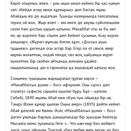
Көріп отырмыз, өлең – ұлы ақын көңіл-күйінің бір қас-қағым
сәті. «Кейде есер көңіл құрғырың» деп бастап, мұны
Абайдың өзі де аңдатқан. Туынды мазмұнында пәлсапалық
терең ой жоқ. Жыр өзегі – кім кімге де аяулы сүйіспеншілік
сезім һәм достық қарым-қатынас. Махаббат оты аз ба, көп
пе, әр жүректе бар. «Ішем деп бейнет сусынын, Асау жүрек
алқынар», «Жүрегі жұмсақ білген құл», «Доссыз ауыз
тұщымас» дегенде осы астар бар. Егер ол от сөнсе, өмір
көркін жоғалтпақ, ондай пенде, сөз жоқ, қайуанша жүріп
күнелтпек. Бір сөзбен айтқанда, өлеңнің Құдайға
ғашықтықтыққа, дін я тарихатқа да ешқандай қатысы жоқ.
Сонымен, туындыны жарқыратып тұрған нәрсе –
«Махаббатсыз дүние – бос» афоризмі. Оны «дос» деп
«түзету» суфистік сарынға күштеп бұру. Бұл – қателік.
Себебі, 1890 жылғы Абай мен «Күні-түні ойымда бір-ақ
Тәңірі, Өзіне құмар қылған Оның әмірі» (1895) дейтін кейінгі
Абай деңгейі екі бөлек. Әсілі, «Махаббатсыз дүние – бос»
деген ұғымды барлық данышпандар бір ауыздан бекітеді.
Мысалға неміс ғұламасы Гете: «…Что нам мир без любви!»
десе, орыс ойшылы Толстой: «Без любви жить легче, но без