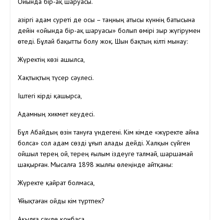
Ойында бір-ақ шаруасы.
Қазіргі адам суреті де осы – таңның атысы күннің батысына
дейін «ойында бір-ақ шаруасы» болып өмірі зыр жүгірумен
өтеді. Бұлай бақытты болу жоқ. Шын бақтың кілті мынау:
Жүректің көзі ашылса,
Хақтықтың түсер сәулесі.
Іштегі кірді қашырса,
Адамның хикмет кеудесі.
Бұл Абайдың өзін тануға үндегені. Кім кімде «жүректе айна
болса» сол адам сөзді ұғып алады дейді. Халқын сүйген
ойшыл терең ой, терең ғылым іздеуге талмай, шаршамай
шақырған. Мысалға 1898 жылғы өлеңінде айтқаны:
Жүректе қайрат болмаса,
Ұйықтаған ойды кім түртпек?
Ақылға сәуле қонбаса,