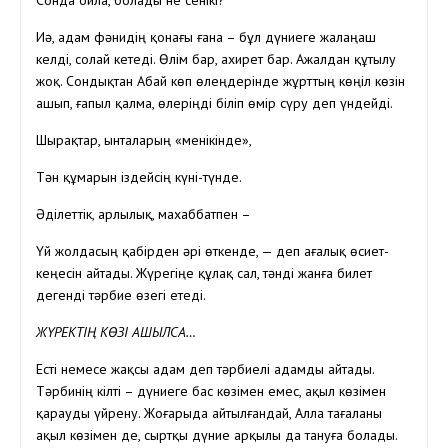
Сонда ойла, болады не сенікі?
Иә, адам фәнидің қонағы ғана – бұл дүниеге жалаңаш
келді, солай кетеді. Өлім бар, ахирет бар. Ажалдан құтылу
жоқ. Сондықтан Абай көп өлеңдерінде жұрттың көңіл көзін
ашып, ғапыл қалма, өлеріңді біліп өмір сүру деп үндейді.
Шырақтар, ынталарың «менікінде»,
Тән құмарын іздейсің күні-түнде.
Әділеттік, арлылық, махаббатпен –
Үй жолдасың қабірден әрі өткенде, — деп ағалық өсиет-
кеңесін айтады. Жүрегіңе құлақ сал, тәнді жанға билет
дегенді тәрбие өзегі етеді.
ЖҮРЕКТІҢ КӨЗІ АШЫЛСА…
Есті немесе жақсы адам деп тәрбиелі адамды айтады.
Тәрбинің кілті – дүниеге бас көзімен емес, ақыл көзімен
қарауды үйрену. Жоғарыда айтылғандай, Алла тағаланы
ақыл көзімен де, сыртқы дүние арқылы да тануға болады.