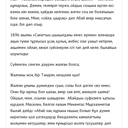
құмарлық. Демек, телміріп терең ойдың соңына ерген кісі
өзінің кім екенін, қайдан келгенін, өлген соң не болатынын
біле алмақ. Міне, «ойла, шырақ» деп Абай өмір мақсатын
ізде, біл деп отыр.
1896 жылғы «Сағаттың шықылдағы емес ермек» өлеңінде
ақын түкке тұрғысыз ұсақ қулық, өнбес іске уақыт кетірме,
ақылмен ойлап, көңіл сүйсінерлік істі тап дей келе, былайша
қорытады:
Сүйенген, сенген дәурен жалған болса,
Жалғаны жоқ бір Тәңірім, кеңшілік қыл!
Жалған ұғымы дүниеден суын, сопы бол деген сөз емес.
Оған бір кірпіш боп қалан, өмір зая өтіп, өкініште қалма!
Ойшыл, міне, осыған шақырған. Абайдың суфизмге қатысы
күрделі. Мәселен, белгілі ғалым Мекемтас Мырзахметов
былай дейді: «Абай хақ нұрына ғашық болып бұл дүние
керегінен қол үзгендерді бенделіктің кәмәлаттығы
жолымен кетушілер, яғни ғұмырсыз жолға түсушілер деп