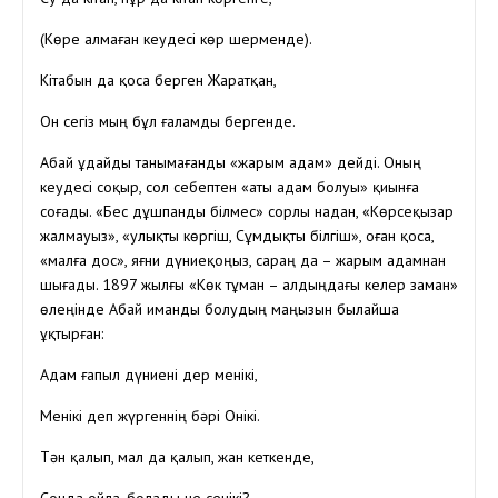
(Көре алмаған кеудесі көр шерменде).
Кітабын да қоса берген Жаратқан,
Он сегіз мың бұл ғаламды бергенде.
Абай Құдайды танымағанды «жарым адам» дейді. Оның
кеудесі соқыр, сол себептен «аты адам болуы» қиынға
соғады. «Бес дұшпанды білмес» сорлы надан, «Көрсеқызар
жалмауыз», «Қулықты көргіш, Сұмдықты білгіш», оған қоса,
«малға дос», яғни дүниеқоңыз, сараң да – жарым адамнан
шығады. 1897 жылғы «Көк тұман – алдыңдағы келер заман»
өлеңінде Абай иманды болудың маңызын былайша
ұқтырған:
Адам ғапыл дүниені дер менікі,
Менікі деп жүргеннің бәрі Онікі.
Тән қалып, мал да қалып, жан кеткенде,