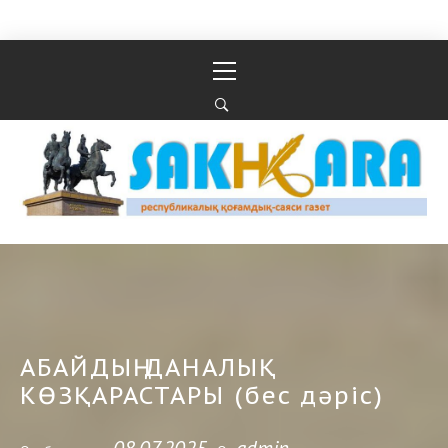
Перейти к содержимому
Основное
меню
Республикалық қоғамдық-саяси газеті
РЕСПУБЛИКАЛЫҚ ҚОҒАМДЫҚ-САЯСИ ГАЗЕТІ
АБАЙДЫҢ ДАНАЛЫҚ
КӨЗҚАРАСТАРЫ (бес дәріс)