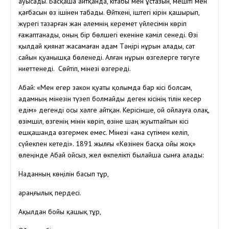
ауысады. Басқаша айтқанда, кітабы мен ұстазын, мешіті мен
қағбасын өз ішінен табады. Өйткені, іштегі кірін қашырып,
жүрегі тазарған жан әлемнің керемет үйлесімін көріп
ғажаптанады, оның бір бөлшегі екеніне кәміл сенеді. Өзі
қылдай қиянат жасамаған адам Тәңірі нұрын алады, сәт
сайын қуанышқа бөленеді. Алған нұрын өзгелерге төгуге
ниеттенеді. Сөйтіп, мінезі өзгереді.
Абай: «Мен егер закон қуаты қолымда бар кісі болсам,
адамның мінезін түзеп болмайды деген кісінің тілін кесер
едім» дегенді осы хәлге айтқан. Керісінше, ой ойлауға олақ,
өзімшіл, өзгенің мінін көріп, өзіне шаң жуытпайтын кісі
ешқашанда өзгермек емес. Мінезі «ана сүтімен келіп,
сүйекпен кетеді». 1891 жылғы «Көзінен басқа ойы жоқ»
өлеңінде Абай ойсыз, жел өкпелікті былайша сынға алады:
Наданның көңілін басып тұр,
Қараңғылық пердесі.
Ақылдан бойы қашық тұр,