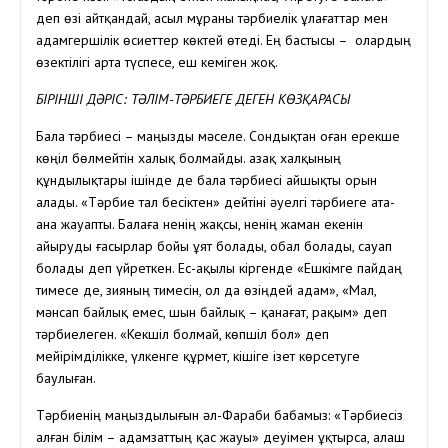
деп өзі айтқандай, асыл мұраны тәрбиелік ұлағаттар мен
адамгершілік өсиеттер көктей өтеді. Ең бастысы – олардың
өзектілігі арта түспесе, еш кеміген жоқ.
БІРІНШІ ДӘРІС: ТӘЛІМ-ТӘРБИЕГЕ ДЕГЕН КӨЗҚАРАСЫ
Бала тәрбиесі – маңызды мәселе. Сондықтан оған ерекше
көңіл бөлмейтін халық болмайды. Қазақ халқының
құндылықтары ішінде де бала тәрбиесі айшықты орын
алады. «Тәрбие тал бесіктен» дейтіні әуелгі тәрбиеге ата-
ана жауапты. Балаға ненің жақсы, ненің жаман екенін
айыруды ғасырлар бойы ұят болады, обал болады, сауап
болады деп үйреткен. Ес-ақылы кіргенде «Ешкімге пайдаң
тимесе де, зияның тимесін, ол да өзіңдей адам», «Мал,
мәнсап байлық емес, шын байлық – қанағат, рақым» деп
тәрбиелеген. «Кекшіл болмай, көпшіл бол» деп
мейірімділікке, үлкенге құрмет, кішіге ізет көрсетуге
баулыған.
Тәрбиенің маңыздылығын әл-Фараби бабамыз: «Тәрбиесіз
алған білім – адамзаттың қас жауы» деуімен ұқтырса, алаш