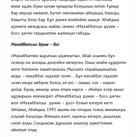
жеке адам, бүкіл қоғам ғұмырлы болуының кепілі. Ғұмыр
бар жерде кәмәлат, бүгінгі лексикамен айтқанда, баянды,
бақытты болу бар. Бұл дәлел өтінбейтін ақиқат. Абайдың
дүниеге көзқарасы жайлы сөзіміз «Махаббатсыз дүние –
бос» деген тақырыппен жалғасын табады.
Махаббатсыз дүние – бос
«Махаббатпен жаратқан адамзатты». Абай осымен бұл
сезімді ең жоғары деңгейге көтерген. Оның илаһи құдіретін
жете білгеніне ғажаптанасың. Мысалға «Адамшылықтың
алды – махаббат, ғадаләт сезім. …Бұл махаббат, ғадаләт
сезім кімде көбірек болса, ол кісі – ғалым, сол – ғақил»
дейді. Бірақ, көңілді алаң еткен нәрсе – «Кейде есер көңіл
құрғырың» өлеңіндегі «Махаббатсыз дүние – бос» деген
жол «Махаббатсыз дүние – дос» болып өзгеріп кетті.
Айталық, Абайдың 1995 жылғы екі томдық толық жинағында
осылай басылды. Өлеңнің өзегі, идеясы өзгеріп, діншілдік
сипат алды. Сондықтан дұрысын анықтау қажеттілікке
айналып отыр.