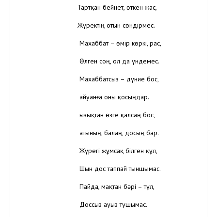
Тартқан бейнет, өткен жас,
Жүректің отын сөндірмес.
Махаббат – өмір көркі, рас,
Өлген соң, ол да үндемес.
Махаббатсыз – дүние бос,
Қайуанға оны қосыңдар.
Қызықтан өзге қалсаң бос,
Қатының, балаң, досың бар.
Жүрегі жұмсақ білген құл,
Шын дос таппай тыншымас.
Пайда, мақтан бәрі – тұл,
Доссыз ауыз тұшымас.