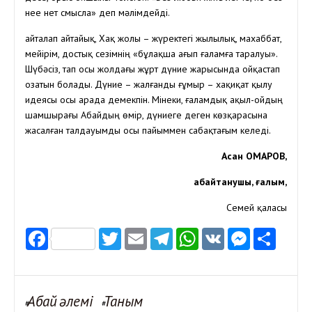
нее нет смысла» деп мәлімдейді.
Қайталап айтайық, Хақ жолы – жүректегі жылылық, махаббат,
мейірім, достық сезімнің «бұлақша ағып ғаламға таралуы».
Шүбәсіз, тап осы жолдағы жұрт дүние жарысында ойқастап
озатын болады. Дүние – жалғанды ғұмыр – хақиқат қылу
идеясы осы арада демекпін. Мінеки, ғаламдық ақыл-ойдың
шамшырағы Абайдың өмір, дүниеге деген көзқарасына
жасалған талдауымды осы пайыммен сабақтағым келеді.
Асан ОМАРОВ,
абайтанушы, ғалым,
Семей қаласы
Facebook
Twitter
Email
Telegram
WhatsApp
VK
Messen
Отп
Абай әлемі
Таным
#
#