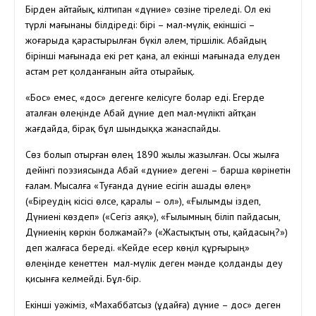
Бірден айтайық, кілтипан «дүние» сөзіне тіреледі. Ол екі
түрлі мағынаны білдіреді: бірі – мал-мүлік, екіншісі –
жоғарыда қарастырылған бүкіл әлем, тіршілік. Абайдың
бірінші мағынада екі рет қана, ал екінші мағынада елуден
астам рет қолданғанын айта отырайық.
«Бос» емес, «дос» дегенге келісуге болар еді. Егерде
аталған өлеңінде Абай дүние деп мал-мүлікті айтқан
жағдайда, бірақ бұл шындыққа жанаспайды.
Сөз болып отырған өлең 1890 жылы жазылған. Осы жылға
дейінгі поэзиясында Абай «дүние» дегені – барша көрінетін
ғалам. Мысалға «Туғанда дүние есігін ашады өлең»
(«Біреудің кісісі өлсе, қаралы – ол»), «Ғылымды іздеп,
Дүниені көздеп» («Сегіз аяқ»), «Ғылымның біліп пайдасын,
Дүниенің көркін болжамай?» («Жастықтың оты, қайдасың?»)
деп жалғаса береді. «Кейде есер көңіл құрғырың»
өлеңінде кенеттен мал-мүлік деген мәнде қолданды деу
қисынға келмейді. Бұл-бір.
Екінші уәжіміз, «Махаббатсыз (Құдайға) дүние – дос» деген