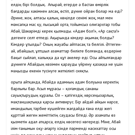
елдің бірі болдық. Апырай, егерде ә бастан өмірлік
бағдарды хакімнен алсақ, өстіп, дүние ойран болар ма еді?
Әрине, жоқ. Қалтасы қалың, көңілде сенімі жоқ, мал мен
мәнсапқа мас қу, пысықай орта, тойымсыз олигархтар тобы
Абай, Шәкәрімді керек қылмады. «Адам бол!», «Ар сақта!»
дегенге селт етпеді. Ақырында кімдер ақымақ болды?
Кімдер ұтылды? Оның жауабы айтпасақ та белгілі. Әттеген-
ай, абайшыл, ұлтшыл азаматтар билікте болғанда, өздеріне
бақыт сыйлап, халыққа да құт әкелер еді. Осы айтылғандар
дүниеге Абайдың көзімен қарауды үйрену қазаққа не үшін
маңызды екенін түсінуге жеткілікті сияқты.
Қорыта айтқанда, Абайда адамның адам болуына керектің
барлығы бар. Асыл мұрасы – қоғамдық сананы
сауықтырудың құралы. Ол – қатігездік, көрсеқызарлық,
мақтаншақтыққа қарсы антивирус. Бір айдай айқын нәрсе,
имандылық тәрбие күшейген жағдайда ғана елді жегі
құрттай жеген жеміттіктің саудасы бітеді. Әр азаматы өз
қызметін адал атқарса, елдің көсегесі көгереді. Міне, Абай
ілім-танымын оқу-ағарту ісінде пәрменді насихаттау осы