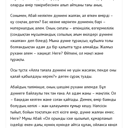
оларды өмір тәжірибесінен алып айтқаны тағы анық.
Сонымен, Абай неліктен дүниені жалған, ал өткен өмірді –
қу соқпақ деген? Бас көзіне көрінген дүниенің бәрі –
материалдық әлем. Оның сипаты – өткіншілік, өзгермелілік
(сондықтан мұсылмандық сопылық ағым өкілдері дүниені
«жалған» деп біледі). Мына дүние тұрақсыз, құбылға толы
болғандықтан адам да бір қалыпта тұра алмайды. Жалғыз
рухани әлем – хақиқат. Неге? Өйткені, ол мәңгі және
тұрақты.
Осы тұста: «Алла тағала дүниені не үшін жасаған, пенде оны
қалай қабылдауы керек?» деген сұрақ туады.
Абайдың тәлімінше, оның шешімі рухани әлемде. Бұл
дүниеге байлаулы тек тән ғана. Ал адам жаны – мәңгілік. Ол
– бақидан келген және соған қайтады. Демек, өмір баянды
болудың кепілі – жан қалауымен ғұмыр кешу. Нәпсісін
тыйып, бойын тоқтатқан есті кісіге өмір, дүние жалған емес.
Неге? Мұны Абай: «Ол орынды іске қызығып, құмарланып
іздейді екен-дағы, күннің күнінде айтса құлақ, ойланса көңіл