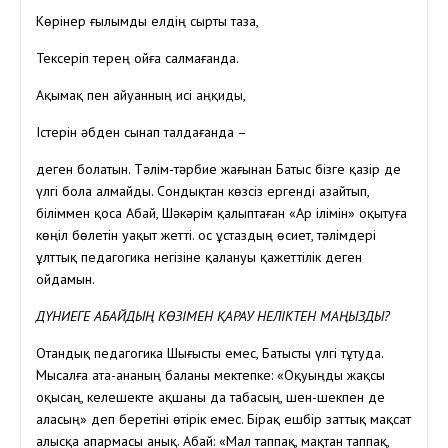
Көрінер ғылымды елдің сырты таза,
Тексеріп терең ойға салмағанда.
Ақымақ пен айуанның исі аңқиды,
Істерін әбден сынап талдағанда –
деген болатын. Тәлім-тәрбие жағынан Батыс бізге қазір де
үлгі бола алмайды. Сондықтан көзсіз ергенді азайтып,
біліммен қоса Абай, Шәкәрім қалыптаған «Ар ілімін» оқытуға
көңіл бөлетін уақыт жетті. Қос ұстаздың өсиет, тәлімдері
ұлттық педагогика негізіне қалануы қажеттілік деген
ойдамын.
ДҮНИЕГЕ АБАЙДЫҢ КӨЗІМЕН ҚАРАУ НЕЛІКТЕН МАҢЫЗДЫ?
Отандық педагогика Шығысты емес, Батысты үлгі тұтуда.
Мысалға ата-ананың баланы мектепке: «Оқуыңды жақсы
оқысаң, келешекте ақшаны да табасың, шен-шекпен де
аласың» деп беретіні өтірік емес. Бірақ ешбір заттық мақсат
алысқа апармасы анық. Абай: «Мал таппақ, мақтан таппақ,