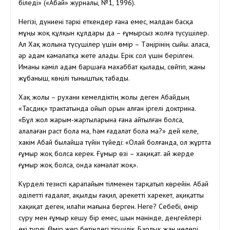
біледі» («Абай» журналы, №1, 1996).
Негізі, дүниені тәркі еткендер ғана емес, малдан басқа
мұңы жоқ құлқын құлдары да – ғұмырсыз жолға түсушілер.
Ал Хақ жолына түсушілер үшін өмір – Тәңірінің сыйы. Қаласа,
әр адам кәмәлатқа жете алады. Ерік сол үшін берілген.
Иманы кәміл адам баршаға махаббат қылады, сөйтіп, жаны
жұбаныш, көңілі тыныштық табады.
Хақ жолы – рухани кемелдіктің жолы деген Абайдың
«Тасдиқ» трактатында ойып орын алған іргелі доктрина.
«Бұл жол жарым-жартыларына ғана айтылған болса,
алалаған раст бола ма, һәм ғадаләт бола ма?» дей келе,
хакім Абай былайша түйін түйеді: «Олай болғанда, ол жұртта
ғұмыр жоқ болса керек. Ғұмыр өзі – хақиқат. Қай жерде
ғұмыр жоқ болса, онда кәмәлат жоқ».
Күрделі тезисті қарапайым тілменен тарқатып көрейін. Абай
әділетті ғадаләт, ақылды ғақил, әрекетті харекет, ақиқатты
хақиқат деген, илаһи мағына берген. Неге? Себебі, өмір
сүру мен ғұмыр кешу бір емес, шын мәнінде, деңгейлері
екі түрлі. Өмір жер бетіндегі тіршілік. Барлық жан иелері