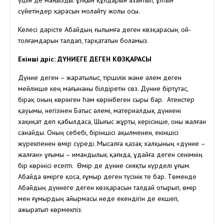
үшін де маңызды. Құлқын құлдарын азайтып, ұлтын
сүйетіндер қарасын молайту жолы осы.
Келесі дәрісте Абайдың ғылымға деген көзқарасын, ой-
толғамдарын талдап, тарқататын боламыз.
Екінші дәріс: ДҮНИЕГЕ ДЕГЕН КӨЗҚАРАСЫ
Дүние деген – жаратылыс, тіршілік және әлем деген
мейлінше кең мағынаны білдіретін сөз. Дүние біртұтас,
бірақ оның көрінген һәм көрінбеген сыры бар. Атеистер
қауымы, негізінен Батыс әлемі, материалдық дүниені
хақиқат деп қабылдаса, Шығыс жұрты, керісінше, оны жалған
санайды. Оның себебі, біріншісі ақылменен, екіншісі
жүрекпенен өмір сүреді. Мысалға қазақ халқының «дүние –
жалған» ұғымы – имандылық қағида, Құдайға деген сенімнің
бір көрінісі есепті. Өмір де дүние сияқты күрделі ұғым.
Абайда өмірге қоса, ғұмыр деген түсінік те бар. Төменде
Абайдың дүниеге деген көзқарасын талдай отырып, өмір
мен ғұмырдың айырмасы неде екендігін де екшеп,
ажыратып көрмекпіз.