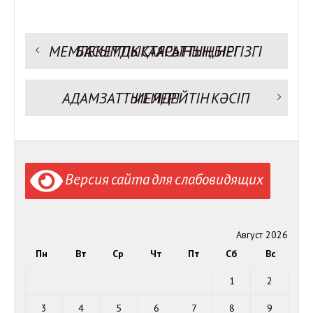
Предыдущая запись:
МЕМЛЕКЕТТІК САЯСАТТЫҢ НЕГІЗГІ БАСЫМДЫҚТАРЫНЫҢ БІРІ
Навигация
по
записям
Следующая запись:
АДАМЗАТТЫ ЕМДЕЙТІН КӘСІП ИЕЛЕРІ
Версия сайта для слабовидящих
Август 2026
Пн
Вт
Ср
Чт
Пт
Сб
Вс
1
2
3
4
5
6
7
8
9