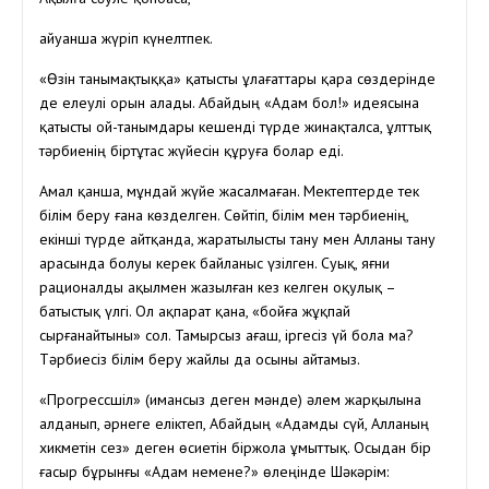
Қайуанша жүріп күнелтпек.
«Өзін танымақтыққа» қатысты ұлағаттары қара сөздерінде
де елеулі орын алады. Абайдың «Адам бол!» идеясына
қатысты ой-танымдары кешенді түрде жинақталса, ұлттық
тәрбиенің біртұтас жүйесін құруға болар еді.
Амал қанша, мұндай жүйе жасалмаған. Мектептерде тек
білім беру ғана көзделген. Сөйтіп, білім мен тәрбиенің,
екінші түрде айтқанда, жаратылысты тану мен Алланы тану
арасында болуы керек байланыс үзілген. Суық, яғни
рационалды ақылмен жазылған кез келген оқулық –
батыстық үлгі. Ол ақпарат қана, «бойға жұқпай
сырғанайтыны» сол. Тамырсыз ағаш, іргесіз үй бола ма?
Тәрбиесіз білім беру жайлы да осыны айтамыз.
«Прогрессшіл» (имансыз деген мәнде) әлем жарқылына
алданып, әрнеге еліктеп, Абайдың «Адамды сүй, Алланың
хикметін сез» деген өсиетін біржола ұмыттық. Осыдан бір
ғасыр бұрынғы «Адам немене?» өлеңінде Шәкәрім: