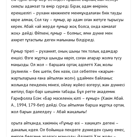
сияқты адамзат та өмір сүреді. Бірақ адам өмірінің
ерекшелігі – рухани көкжиекте менмұндалаған биік тауды
көре алмақ. Сол тау – ғұмыр, әр адам оған жетуге тырысуы
керек. Абай: «Қай жерде ғұмыр жоқ болса, онда кәмәлат
жоқ» дейді. Өйткені, ғұмыр – болмыс, яғни дүние мен
ахирет тұтастығы деген мағынаны білдіреді.
Ғұмыр тірегі – руханият, оның шыңы тек толық адамдар
еншісі. Өзге жұртқа шыңды көріп, соған апарар жолға түсу
маңызды. Ол жол – баршаға ортақ әділетті Хақ жолы
(әулиелік – бек шетін, бек нәзік, сол себептен «жарым-
жартыларына ғана айтылған жол»). Құдаймен байланыс
жолында пенденің мінезі, ойлау жүйесі өзгеруі, жан дүниесі
жетілуі, бәрі-бәрі шешімін табады. Бұл ретте академик
Ғарифолла Есім: «Бар мәселенің кілті – ғұмыр» (Хакім Абай.
А., 1994, 179-бет) дейді. Осы айтылған барша жұртқа ортақ
жол барын дәлелдеу – Абай жаңалығы!
Қорыта айтқанда, хакімнің «Ғұмыр өзі – хақиқат» дегені –
даналық идея. Ол бойынша пендеге дүниеден суыну емес,
өмірге белсене араласу маңызды. Әділетті Хақ жолы –