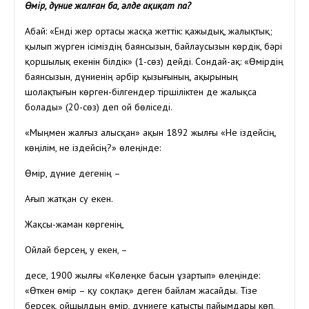
Өмір, дүние жалған ба, әлде ақиқат па?
Абай: «Енді жер ортасы жасқа жеттік: қажыдық, жалықтық;
қылып жүрген ісіміздің баянсызын, байлаусызын көрдік, бәрі
қоршылық екенін білдік» (1-сөз) дейді. Сондай-ақ: «Өмірдің
баянсызын, дүниенің әрбір қызығының, ақырының
шолақтығын көрген-білгендер тіршіліктен де жалықса
болады» (20-сөз) деп ой бөліседі.
«Мыңмен жалғыз алысқан» ақын 1892 жылғы «Не іздейсің,
көңілім, не іздейсің?» өлеңінде:
Өмір, дүние дегенің –
Ағып жатқан су екен.
Жақсы-жаман көргенің,
Ойлай берсең, у екен, –
десе, 1900 жылғы «Көлеңке басын ұзартып» өлеңінде:
«Өткен өмір – қу соқпақ» деген байлам жасайды. Тізе
берсек, ойшылдың өмір, дүниеге қатысты пайымдары көп,