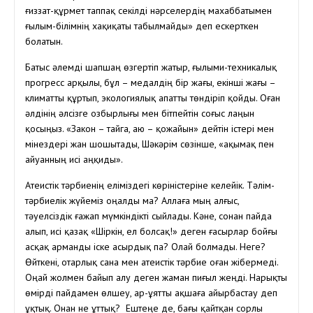
ғиззат-құрмет таппақ секілді нәрселердің махаббатымен
ғылым-білімнің хақиқаты табылмайды» деп ескерткен
болатын.
Батыс әлемді шапшаң өзгертіп жатыр, ғылыми-техникалық
прогресс арқылы, бұл – медалдің бір жағы, екінші жағы –
климатты құртып, экологиялық апатты төндіріп қойды. Оған
әлдінің әлсізге озбырлығы мен бітпейтін соғыс лаңын
қосыңыз. «Закон – тайга, аю – қожайын» дейтін істері мен
мінездері жан шошытады, Шәкәрім сөзінше, «ақымақ пен
айуанның исі аңқиды».
Атеистік тәрбиенің еліміздегі көріністеріне келейік. Тәлім-
тәрбиелік жүйеміз оңалды ма? Аллаға мың алғыс,
тәуелсіздік ғажап мүмкіндікті сыйлады. Кәне, сонан пайда
алып, исі қазақ «Шіркін, ел болсақ!» деген ғасырлар бойғы
асқақ арманды іске асырдық па? Олай болмады. Неге?
Өйткені, отарлық сана мен атеистік тәрбие оған жібермеді.
Оңай жолмен байып алу деген жаман пиғыл жеңді. Нарықты
өмірді пайдамен өлшеу, ар-ұятты ақшаға айырбастау деп
ұқтық. Онан не ұттық? Ештеңе де, бағы қайтқан сорлы