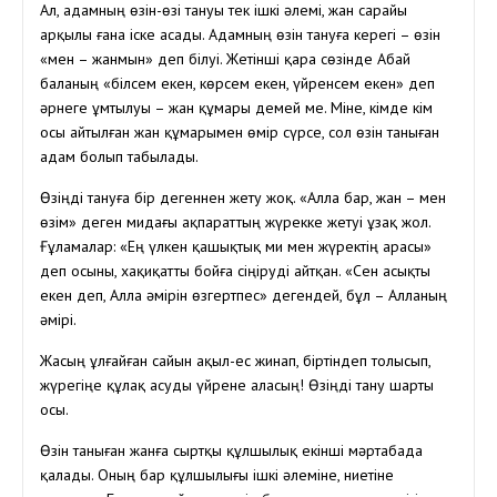
Ал, адамның өзін-өзі тануы тек ішкі әлемі, жан сарайы
арқылы ғана іске асады. Адамның өзін тануға керегі – өзін
«мен – жанмын» деп білуі. Жетінші қара сөзінде Абай
баланың «білсем екен, көрсем екен, үйренсем екен» деп
әрнеге ұмтылуы – жан құмары демей ме. Міне, кімде кім
осы айтылған жан құмарымен өмір сүрсе, сол өзін таныған
адам болып табылады.
Өзіңді тануға бір дегеннен жету жоқ. «Алла бар, жан – мен
өзім» деген мидағы ақпараттың жүрекке жетуі ұзақ жол.
Ғұламалар: «Ең үлкен қашықтық ми мен жүректің арасы»
деп осыны, хақиқатты бойға сіңіруді айтқан. «Сен асықты
екен деп, Алла әмірін өзгертпес» дегендей, бұл – Алланың
әмірі.
Жасың ұлғайған сайын ақыл-ес жинап, біртіндеп толысып,
жүрегіңе құлақ асуды үйрене аласың! Өзіңді тану шарты
осы.
Өзін таныған жанға сыртқы құлшылық екінші мәртабада
қалады. Оның бар құлшылығы ішкі әлеміне, ниетіне