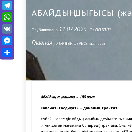
Telegram
АБАЙДЫҢ ШЫҒЫСЫ (жа
WhatsApp
11.07.2025
admin
Опубликовано
От
VK
Главная
Messenger
АБАЙДЫҢ ШЫҒЫСЫ (жалғасы)
Отправить
Абайдың туғанына – 180 жыл
«Ғақлиат-тасдиқат» – даналық трактат
«Абай – әлемдік ойдың алыбы» деуімізге ғылыми 
ілімі» деген мағынаны білдіреді) трактаты. Оны 
деп атап кетеді. Өкініштісі, трактат әлі күнге «38