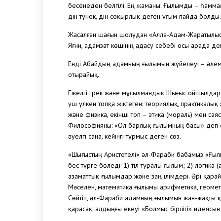
бесенеден белгілі. Ең жаманы: Ғылымды – һаммағ
дін түнек, дін соқырлық деген ұғым пайда болды.
Жасалған шағын шолудан «Алла-Адам-Жаратылыс», 
Яғни, адамзат көшінің адасу себебі осы арада де
Енді Абайдың адамның ғылымын жүйелеуі – әлемд
отырайық.
Ежелгі грек және мұсылмандық Шығыс ойшылдары
үш үлкен топқа жіктеген: теориялық, практикалы
және физика, екінші топ – этика (мораль) мен сая
Философияны: «Ол барлық ғылымның басы» деп ең ү
әуелгі сана, кейінгі тұрмыс деген сөз.
«Шығыстың Аристотелі» әл-Фараби бабамыз «Ғыл
бес түрге бөледі: 1) тіл туралы ғылым; 2) логика
азаматтық ғылымдар және заң ілімдері. Әрі қарай
Мәселен, математика ғылымы арифметика, геометр
Сөйтіп, әл-Фараби адамның ғылымын жан-жақты қам
қарасақ, алдыңғы екеуі «Болмыс бірлігі» идеясын