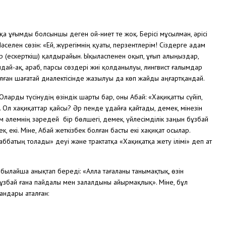
а ұғымды болсыншы деген ой-ниет те жоқ. Берісі мұсылман, әрісі
селен сөзін: «Ей, жүрегімнің қуаты, перзентлерім! Сіздерге адам
р (ескерткіш) қалдырайын. Ықыласпенен оқып, ұғып алыңыздар,
дай-ақ, араб, парсы сөздері жиі қолданылуы, лингвист ғалымдар
олған шағатай диалектісінде жазылуы да көп жайды аңғартқандай.
Оларды түсінудің өзіндік шарты бар, оны Абай: «Хақиқатты сүйіп,
Ол хақиқаттар қайсы? Әр пенде Құдайға қайтады, демек, мінезін
ам әлемнің зәредей бір бөлшегі, демек, үйлесімділік заңын бұзбай
к, екі. Міне, Абай жеткізбек болған басты екі хақиқат осылар.
ббатың толады» деуі және трактатқа «Хақиқатқа жету ілімі» деп ат
 былайша анықтап береді: «Алла тағаланы танымақтық, өзін
бұзбай ғана пайдалы мен залалдыны айырмақлық». Міне, бұл
андары аталған: