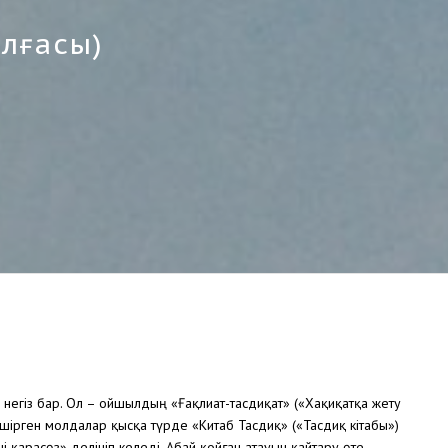
лғасы)
негіз бар. Ол – ойшылдың «Ғақлиат-тасдиқат» («Хақиқатқа жету
көшірген молдалар қысқа түрде «Китаб Тасдиқ» («Тасдиқ кітабы»)
-ші қарасөз» делініп келеді. Абай қойған атауын қайтару өте