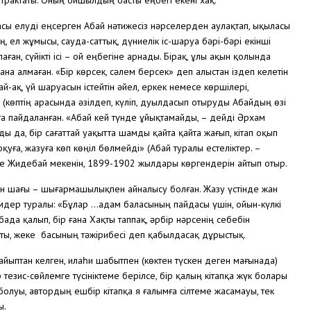
трактаты. Оның ойшылдың басты еңбегі екені хақ.
асы елуді еңсерген Абай нәтижесіз нәрселерден аулақтап, ықыласы
, ел жұмысы, сауда-саттық, дүниелік іс-шаруа бәрі-бәрі екінші
ған, сүйікті ісі – ой еңбегіне арнады. Бірақ, ұлы ақын қолында
ана алмаған. «Бір көрсек, сәлем берсек» деп алыстан іздеп келетін
-ақ, үй шаруасын істейтін әйел, еркек немесе көршілері,
 (көптің арасында әзілдеп, күліп, дуылдасып отыруды Абайдың өзі
та пайдаланған. «Абай кей түнде ұйықтамайды, – дейді Әрхам
ы да, бір сағаттай уақытта шамды қайта қайта жағып, кітап оқып
қуға, жазуға көп көңіл бөлмейді» (Абай туралы естеліктер. –
рде Жидебай мекенін, 1899-1902 жылдары көргендерін айтып отыр.
тін шағы – шығармашылықпен айналысу болған. Жазу үстінде жан
імдер туралы: «Бұлар …адам баласының пайдасы үшін, ойын-күлкі
абада қалып, бір ғана Хақты таппақ, әрбір нәрсенің себебін
сты, жеке басының тәжірибесі деп қабылдасақ дұрыстық.
 ғайыптан келген, илаһи шабытпен (көктен түскен деген мағынада)
р тезис-сөйлемге түсініктеме берілсе, бір қалың кітапқа жүк болары
лі болуы, автордың ешбір кітапқа я ғалымға сілтеме жасамауы, тек
ры.