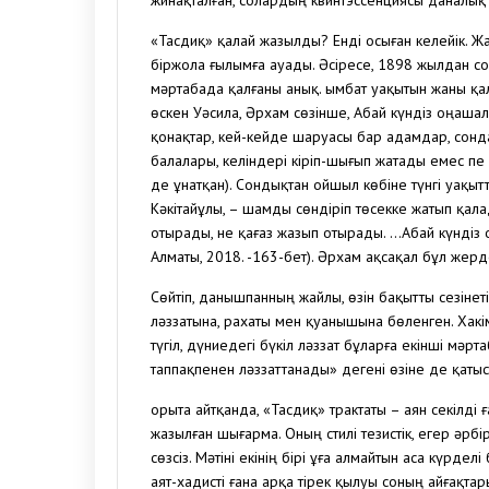
жинақталған, солардың квинтэссенциясы даналық 
«Тасдиқ» қалай жазылды? Енді осыған келейік. Ж
біржола ғылымға ауады. Әсіресе, 1898 жылдан соң
мәртабада қалғаны анық. Қымбат уақытын жаны қала
өскен Уәсила, Әрхам сөзінше, Абай күндіз оңашал
қонақтар, кей-кейде шаруасы бар адамдар, сондай
балалары, келіндері кіріп-шығып жатады емес пе
де ұнатқан). Сондықтан ойшыл көбіне түнгі уақыт
Кәкітайұлы, – шамды сөндіріп төсекке жатып қалад
отырады, не қағаз жазып отырады. …Абай күндіз о
Алматы, 2018. -163-бет). Әрхам ақсақал бұл же
Сөйтіп, данышпанның жайлы, өзін бақытты сезіне
ләззатына, рахаты мен қуанышына бөленген. Хак
түгіл, дүниедегі бүкіл ләззат бұларға екінші мәрт
таппақпенен ләззаттанады» дегені өзіне де қаты
Қорыта айтқанда, «Тасдиқ» трактаты – аян секілді
жазылған шығарма. Оның стилі тезистік, егер әрбі
сөзсіз. Мәтіні екінің бірі ұға алмайтын аса күрде
аят-хадисті ғана арқа тірек қылуы соның айғақта