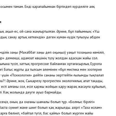
осымен тәмам. Енді қарапайымнан біртіндеп күрделіге аяқ
м
ық ақыл-ес, ой-сана жаңғыртылған. Әрине, бұл пайымның: «Үш
дық санау артық кеткендік» деген күмән-күдік туғызуы әбден
імділік заңы (Махаббат заңы деп оқыңыз) уақыт тозаңына көміліп,
ір» демекші, адамзат көшінің түзу жолдан адасқан жайы сол.
ғына түсіп, заттық прогресске байланған ортағасырлық Еуропа
күнгі Батыс жұрты да тылсым әлемінен «бұл мистика мен эзотерия
 үшін «Психология» дейтін сананы зерттейтін ғылымды тықпалап
а?! Әрине, жоқ. Сыңарезу прогрестен экологиялық апат тақады,
есті алғаны сол, есіл қаржы жойқын қару-жарақ жасауға құйылып,
етті Хақ жолында деуге ауыз бармайды.
еңіз, оның да оңғаны шамалы болып тұр. «Болмыс бірлігі»
 баста сүннит және шиит болып қақ жарылды. Қазіргі «Таза ислам»
рға бөлініп, «байтал түгіл, бас қайғы» болып жүрген жайы