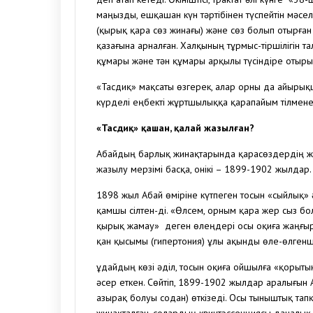
маңызды, ешқашан күн тәртібінен түспейтін мәселе
(қырық қара сөз жинағы) және сөз болып отырған 
қазағына арналған. Халқының тұрмыс-тіршілігін т
құмары және тән құмары арқылы түсіндіре отырып, 
«Тасдиқ» мақсаты өзгерек, алар орны да айырықш
күрделі еңбекті жұртшылыққа қарапайым тілмене
«Тасдиқ» қашан, қалай жазылған?
Абайдың барлық жинақтарында қарасөздердің жа
жазылу мерзімі басқа, онікі – 1899-1902 жылдар
1898 жыл Абай өміріне күтпеген тосын «сыйлық»
қамшы сілтен-ді. «Өлсем, орным қара жер сыз бо
қырық жамау» деген өлеңдері осы оқиға жаңғыры
қан қысымы (гипертония) ұлы ақынды өле-өлгенш
Құдайдың көзі әділ, тосын оқиға ойшылға «қорыты
әсер еткен. Сөйтіп, 1899-1902 жылдар аралығын 
азырақ болуы содан) өткізеді. Осы тыныштық тапқ