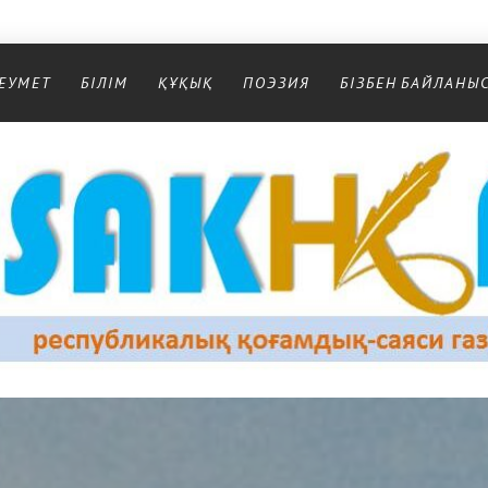
ЕУМЕТ
БІЛІМ
ҚҰҚЫҚ
ПОЭЗИЯ
БІЗБЕН БАЙЛАНЫ
Республикалық қоғамдық-саяси газеті
РЕСПУБЛИКАЛЫҚ ҚОҒАМДЫҚ-САЯСИ ГАЗЕТІ