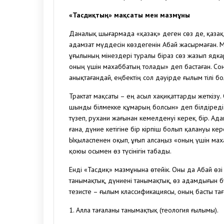
«Тасдиқтың» мақсаты мен мазмұны
Даналық шығармада «қазақ» деген сөз де, қазаққ
адамзат мүддесін көздегенін Абай жасырмаған. Мә
ұғылының мінездері туралы біраз сөз жазып ядка
оның үшін махаббатың толады» деп бастаған. Сон
анықтағандай, еңбектің сол дәуірде ғылым тілі б
Трактат мақсаты – ең асыл хақиқаттарды жеткізу. 
шынды білмекке құмарың болсын» деп білдіреді. 
түзеп, рухани жағынан кемелденуі керек, бір. Ад
ғана, дүние кетігіне бір кірпіш болып қалануы кере
Ықыласпенен оқып, ұғып алсаңыз «оның үшін маха
қоюы осымен өз түсінігін табады.
Енді «Тасдиқ» мазмұнына өтейік. Оны да Абай өзі
танымақтық, дүниені танымақтық, өз адамдығын 
тезисте – ғылым классификациясы, оның басты тағ
1. Алла тағаланы танымақтық (теология ғылымы).