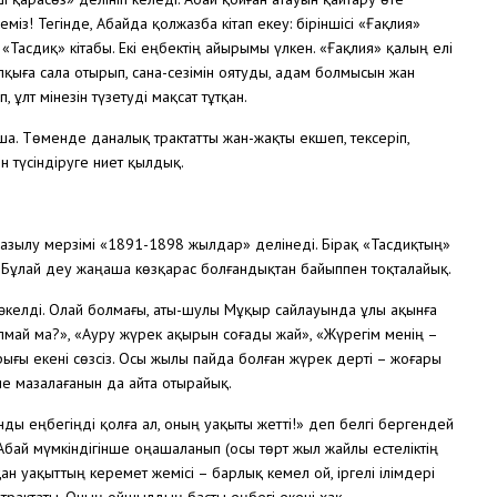
міз! Тегінде, Абайда қолжазба кітап екеу: біріншісі «Ғақлия»
«Тасдиқ» кітабы. Екі еңбектің айырымы үлкен. «Ғақлия» қалың елі
алқыға сала отырып, сана-сезімін оятуды, адам болмысын жан
ұлт мінезін түзетуді мақсат тұтқан.
а. Төменде даналық трактатты жан-жақты екшеп, тексеріп,
н түсіндіруге ниет қылдық.
зылу мерзімі «1891-1898 жылдар» делінеді. Бірақ «Тасдиқтың»
. Бұлай деу жаңаша көзқарас болғандықтан байыппен тоқталайық.
 әкелді. Олай болмағы, аты-шулы Мұқыр сайлауында ұлы ақынға
лмай ма?», «Ауру жүрек ақырын соғады жай», «Жүрегім менің –
ғы екені сөзсіз. Осы жылы пайда болған жүрек дерті – жоғары
е мазалағанын да айта отырайық.
нды еңбегіңді қолға ал, оның уақыты жетті!» деп белгі бергендей
Абай мүмкіндігінше оңашаланып (осы төрт жыл жайлы естеліктің
ан уақыттың керемет жемісі – барлық кемел ой, іргелі ілімдері