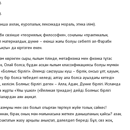
.
.
а ахлақ, еуропалық лексикада мораль, этика ілімі).
би сөзінше «теориялық философия», соңғыны «практикалық
 материалдық дүние – екінші жағы болуы себепті әл-Фараби
ты» да кіргізген екен.
әм көрінген сыры, ғылым тілінде, метафизика мен физика тұтас
. Олай болса, бұдан асқан ғылым классификациясы болуы мүмкін
«Болмыс бірлігі». Әлемді сақтаушы күш – бірлік, онсыз ұлт, қауым,
теу бір болса төбедегі келеді, алтау ала болса ауыздағы кетеді»
, келісім. Болмыс бірлігі деген – Алла, Адам, Дүние бірлігі. Исламда
жұрты «Ұлы үшкіл» («Великая триада») дейді. Болмыс бірлігі
балардан аян ақиқат.
мазмұны мен сөз болып отырған төрткүл жүйе толық сәйкес!
рыннан, бірақ оның мән-мағынасына жеткен данышпаның қайсы? Қазақ
актатын жазу арқылы анықтап, дәлелдеп береді. Бұл, сөз жоқ,