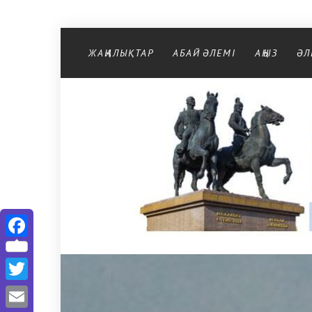
Перейти к содержимому
ЖАҢАЛЫҚТАР
АБАЙ ӘЛЕМІ
АҢЫЗ
ӘЛ
Facebook
Twitter
Email