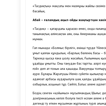
«Тасдиқтың» мақсаты мен мазмұны жайлы сөзіміз 
басайық.
Абай – ғаламдық ақыл-ойды жаңғыртқан хакі
«Тасдиқ» – қатардағы қарасөз емес, онда ғаламд
танымақтық әлімсақтан аян, оны Американы ашқан
мүмкін.
Гәп мынада: «Болмыс бірлігі», екінші түрде Үйлес
ұмыт қалған құндылық. «Барлық бәленің басы – б
Тарихқа қысқа ғана шолу жасайық. Ғылымның қызы
Құдайды ұмытты. Оны танудан бас тартты. Қазіргі 
ғой» деп ат-тонын ала қашады. Вакуумды толтыру
әуре. Бұлары Жаратушы Иеміз сүйетін қылықтар м
адамзат арбасы аударылуға шақ қалды. Құдайдың 
озбырлық асқынып тұр. Сөйтіп, Батыс әлемі әділ
Біздің сенген «қойымыз» мұсылмандық Шығыс дес
доктринасының кепілі болуға тиісті ислам әлемі ә
дегенді ту еткен мұсылман жұртының түрлі ағымда