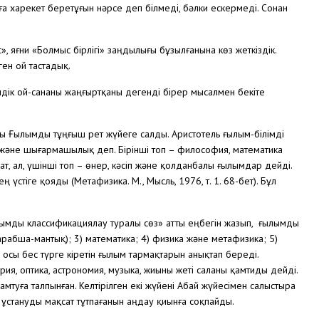
а харекет беретұғын нәрсе деп білмеді, бәлки ескермеді. Сонан
яғни «Болмыс бірлігі» заңдылығы бұзылғанына көз жеткіздік.
ген ой тастадық.
ік ой-сананы жаңғыртқаны дегенді бірер мысалмен бекіте
 Ғылымды тұңғыш рет жүйеге салды. Аристотель ғылым-білімді
қ және шығармашылық деп. Бірінші топ – философия, математика
сат, ал, үшінші топ – өнер, кәсіп және қолданбалы ғылымдар дейді.
стіге қояды (Метафизика. М., Мысль, 1976, т. 1. 68-бет). Бұл
ымды классификациялау туралы сөз» атты еңбегін жазып, ғылымды
 (арабша-мантық); 3) математика; 4) физика және метафизика; 5)
 осы бес түрге кіретін ғылым тармақтарын анықтап береді.
ия, оптика, астрономия, музыка, жиыны жеті саланы қамтиды дейді.
туға талпынған. Келтірілген екі жүйені Абай жүйесімен салыстыра
 ұстануды мақсат тұтпағанын аңдау қиынға соқпайды.