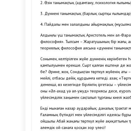
2. Өзін танымақтық (адамтану, психология ғылымы)
3. Дүниені танымақтық (барлық сыртқы ғылымдар)
4. Пайдалы мен залалдыны айырмақлық (мұсылманш
Алдыңғы үш танымақтық Аристотель мен әл-Фара
философия». Тылсым – Жаратушының бір жағы, ал
теориялық философия аясына «дүниені танымақтық
Сонымен, келтірілген жүйе дүниенің көрінбеген һ
қамтылуымен ерекше. Сырт қалған ештеңе де жоқ
бе? Әрине, жоқ. Сондықтан төрткүл жүйенің аты – 
мейлі, отбасы дейік, құрдымға кетеді. Қазақ: «Төр
демекші, өз кезегінде бірліктің іргетасы – үйлесім
оны «Әл-ахад уә әл-ужуд» теориясы десе, еуропа 
үйлесімділік заңымен сақталып тұрғаны киелі жаз
Енді мынаған назар аударайық: даналық трактат 
Ғаламның бүтіндігі мен үйлесімділігі идеясы бұ
ойшылы Абай жаңағы төрткүл жүйе ақиқаттығын тр
әлемдік ой-санаға қосқан зор үлесі!