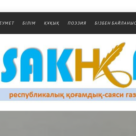
ЕУМЕТ
БІЛІМ
ҚҰҚЫҚ
ПОЭЗИЯ
БІЗБЕН БАЙЛАНЫ
Республикалық қоғамдық-саяси газеті
РЕСПУБЛИКАЛЫҚ ҚОҒАМДЫҚ-САЯСИ ГАЗЕТІ