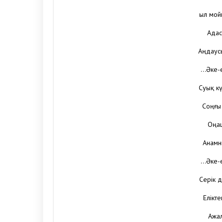
Қыл мой
Адас
Аңдаусы
…Әке-е
Суық к
Соңғы
Оңаш
Анамн
…Әке-е
Серік д
Елікт
Ажал