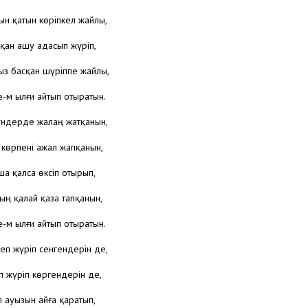
ын қатын көріпкел жайлы,
қан ашу адасып жүріп,
з басқан шүріппе жайлы,
-м ылғи айтып отыратын.
үндерде жалаң жатқанын,
 көрпені ажал жапқанын,
а қалса өксіп отырып,
ың қалай қаза тапқанын,
-м ылғи айтып отыратын.
еп жүріп сенгендерін де,
еп жүріп көргендерін де,
 ауызын айға қаратып,