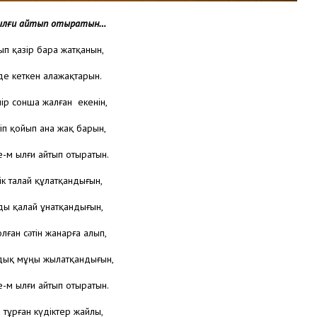
ылғи айтып отыратын…
йып қазір бара жатқанын,
де кеткен алажақтарын.
ір сонша жалған екенін,
іп қойып ана жақ барын,
-м ылғи айтып отыратын.
рлік талай құлатқандығын,
ы қалай ұнатқандығын,
лған сəтін жанарға алып,
дық мұңы жылатқандығын,
-м ылғи айтып отыратын.
іп тұрған күдіктер жайлы,