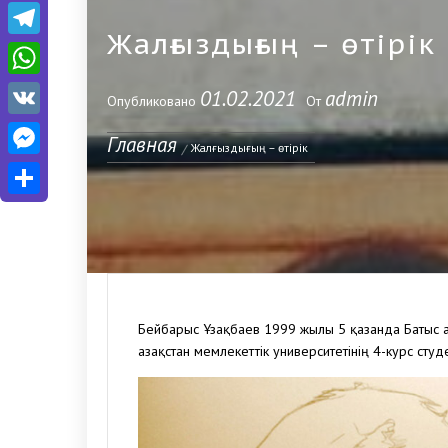
Telegram
Жалғыздығың – өтірік
WhatsApp
01.02.2021
admin
Опубликовано
От
VK
Главная
Messenger
Жалғыздығың – өтірік
Отправить
Бейбарыс Ұзақбаев 1999 жылы 5 қазанда Батыс Қа
Қазақстан мемлекеттік университетінің 4-курс студе