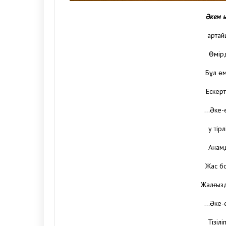
Әкем 
Қарта
Өмір
Бұл өм
Ескерт
…Әке-е
Қу ті
Анамд
Жас бо
Жалғыз
…Әке-е
Тізіл