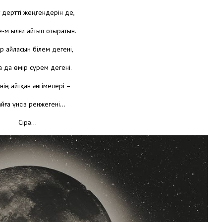
 дертті жеңгендерін де,
-м ылғи айтып отыратын.
р айласын білем дегені,
 да өмір сүрем дегені.
ің айтқан əнгімелері –
айға үнсіз ренжегені…
Сірә…