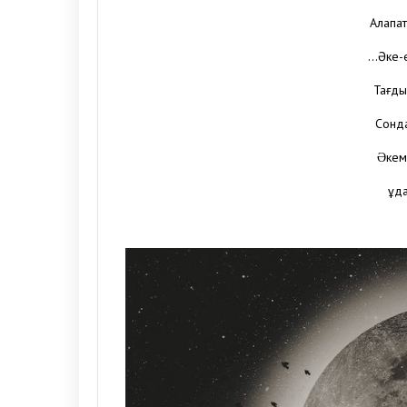
Алапат
…Әке-е
Тағды
Сонда
Əкемн
Құд