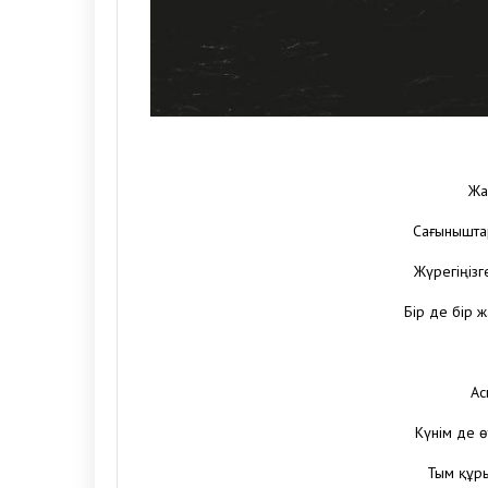
Жа
Сағыныштар
Жүрегіңіз
Бір де бір 
Ас
Күнім де ө
Тым құры