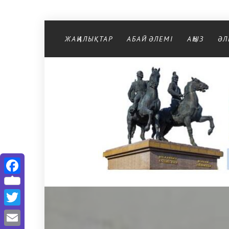
Перейти к содержимому
ЖАҢАЛЫҚТАР
АБАЙ ӘЛЕМІ
АҢЫЗ
ӘЛ
Facebook
Twitter
Email