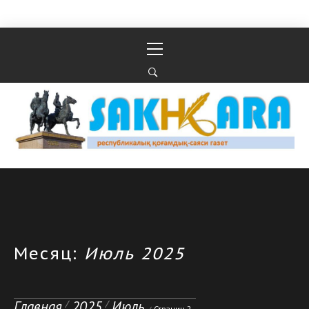
Перейти к содержимому
Основное
меню
Республикалық қоғамдық-саяси газеті
РЕСПУБЛИКАЛЫҚ ҚОҒАМДЫҚ-САЯСИ ГАЗЕТІ
Месяц:
Июль 2025
Главная
2025
Июль
Страниц 2