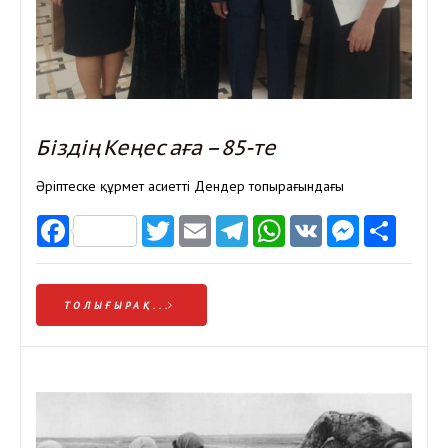
Біздің Кеңес аға – 85-те
Әріптеске құрмет Қасиетті Дендер топырағындағы
Facebook
Twitter
Email
Telegram
WhatsApp
VK
Messen
Отп
ТОЛЫҒЫРАҚ...