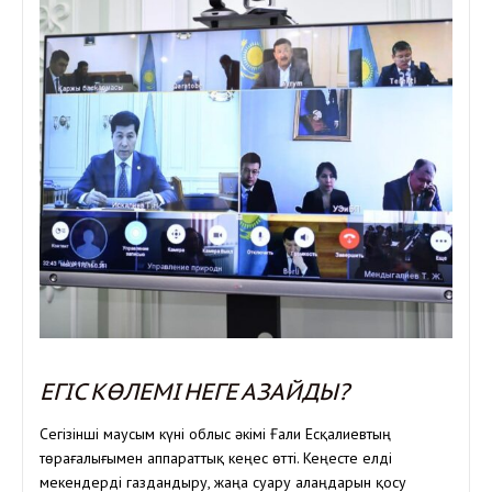
ЕГІС КӨЛЕМІ НЕГЕ АЗАЙДЫ?
Сегізінші маусым күні облыс әкімі Ғали Есқалиевтың
төрағалығымен аппараттық кеңес өтті. Кеңесте елді
мекендерді газдандыру, жаңа суару алаңдарын қосу