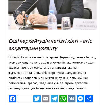
Елді көркейтудің негізгі кілті – егіс
алқаптарын ұлғайту
БҚО әкімі Ғали Есқалиев іссапармен Теректі ауданына барып,
ауылдық елді мекендердің әлеуметтік-экономикалық хәл-
ахуалын арттыру мақсатында атқарылып жатқан
жұмыстармен танысты. «Масқар» ауыл шаруашылығы
өндірістік коопераві мен Ақжайық ауылындағы «Айша»
бөбекжайын аралап, мәдениет үйінде агроөнеркәсіптік
кешенді дамытуға бағытталған семинар-кеңес өткізді.
Facebook
Twitter
Email
Telegram
WhatsApp
VK
Messen
Отп