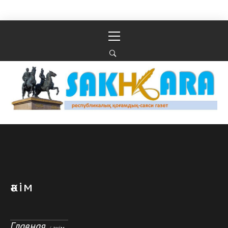
Перейти к содержимому
Основное
меню
Республикалық қоғамдық-саяси газеті
РЕСПУБЛИКАЛЫҚ ҚОҒАМДЫҚ-САЯСИ ГАЗЕТІ
әкім
Главная
әкім