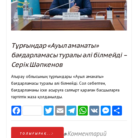
Тұрғындар «Ауыл аманаты»
бағдарламасы туралы әлі білмейді –
Серік Шәпкенов
Атырау облысының тұрғындары «Ауыл аманаты»
бағдарламасы туралы әлі білмейді. Сол себептен,
бағдарламаны іске асыруға салғырт қараған басшыларға
тәртіптік жаза қолданылды.
Facebook
Twitter
Email
Telegram
WhatsApp
VK
Messen
Отп
Комментарий
ТОЛЫҒЫРАҚ...