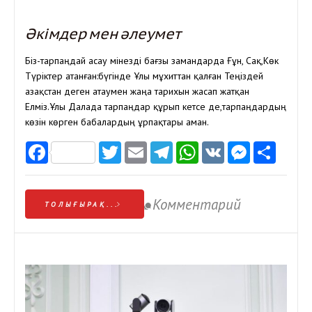
Әкімдер мен әлеумет
Біз-тарпаңдай асау мінезді бағзы замандарда Ғұн, Сақ,Көк
Түріктер атанған:бүгінде Ұлы мұхиттан қалған Теңіздей
Қазақстан деген атаумен жаңа тарихын жасап жатқан
Елміз.Ұлы Далада тарпаңдар құрып кетсе де,тарпаңдардың
көзін көрген бабалардың ұрпақтары аман.
Facebook
Twitter
Email
Telegram
WhatsApp
VK
Messen
Отп
Комментарий
ТОЛЫҒЫРАҚ...