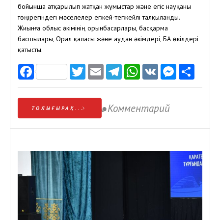
бойынша атқарылып жатқан жұмыстар және егіс науқаны
төңірегіндегі мәселелер егжей-тегжейлі талқыланды.
Жиынға облыс әкімінің орынбасарлары, басқарма
басшылары, Орал қаласы және аудан әкімдері, БАҚ өкілдері
қатысты.
Facebook
Twitter
Email
Telegram
WhatsApp
VK
Messen
Отп
Комментарий
ТОЛЫҒЫРАҚ...