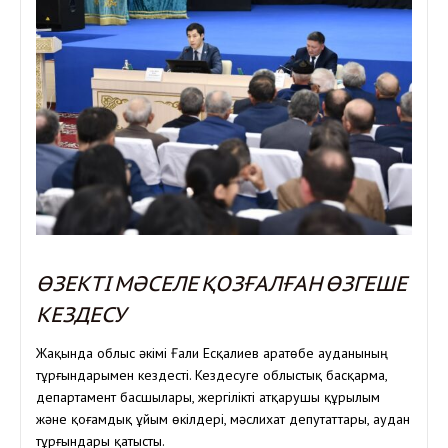
ӨЗЕКТІ МӘСЕЛЕ ҚОЗҒАЛҒАН ӨЗГЕШЕ
КЕЗДЕСУ
Жақында облыс әкімі Ғали Есқалиев Қаратөбе ауданының
тұрғындарымен кездесті. Кездесуге облыстық басқарма,
департамент басшылары, жергілікті атқарушы құрылым
және қоғамдық ұйым өкілдері, мәслихат депутаттары, аудан
тұрғындары қатысты.