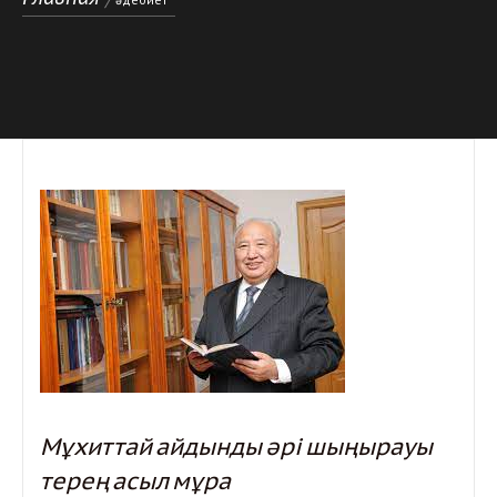
Мұхиттай айдынды әрі шыңырауы
терең асыл мұра