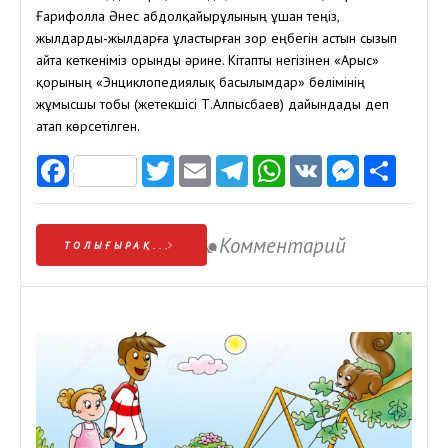
Ғарифолла Әнес Қабдолқайырұлының ұшан теңіз,
жылдарды-жылдарға ұластырған зор еңбегін астын сызып
айта кеткеніміз орынды әрине. Кітапты негізінен «Арыс»
қорының «Энциклопедиялық басылымдар» бөлімінің
жұмысшы тобы (жетекшісі Т.Алпысбаев) дайындады деп
атап көрсетілген.
Facebook
Twitter
Email
Telegram
WhatsApp
VK
Messen
Отп
Комментарий
ТОЛЫҒЫРАҚ...