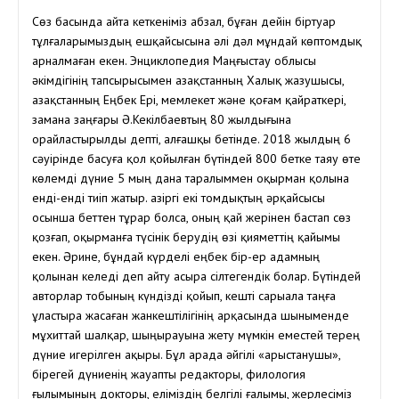
Сөз басында айта кеткеніміз абзал, бұған дейін біртуар
тұлғаларымыздың ешқайсысына әлі дәл мұндай көптомдық
арналмаған екен. Энциклопедия Маңғыстау облысы
әкімдігінің тапсырысымен Қазақстанның Халық жазушысы,
Қазақстанның Еңбек Ері, мемлекет және қоғам қайраткері,
замана заңғары Ә.Кекілбаевтың 80 жылдығына
орайластырылды депті, алғашқы бетінде. 2018 жылдың 6
сәуірінде басуға қол қойылған бүтіндей 800 бетке таяу өте
көлемді дүние 5 мың дана таралыммен оқырман қолына
енді-енді тиіп жатыр. Қазіргі екі томдықтың әрқайсысы
осынша беттен тұрар болса, оның қай жерінен бастап сөз
қозғап, оқырманға түсінік берудің өзі қияметтің қайымы
екен. Әрине, бұндай күрделі еңбек бір-ер адамның
қолынан келеді деп айту асыра сілтегендік болар. Бүтіндей
авторлар тобының күндізді қойып, кешті сарыала таңға
ұластыра жасаған жанкештілігінің арқасында шыныменде
мұхиттай шалқар, шыңырауына жету мүмкін еместей терең
дүние игерілген ақыры. Бұл арада әйгілі «арыстанушы»,
бірегей дүниенің жауапты редакторы, филология
ғылымының докторы, еліміздің белгілі ғалымы, жерлесіміз