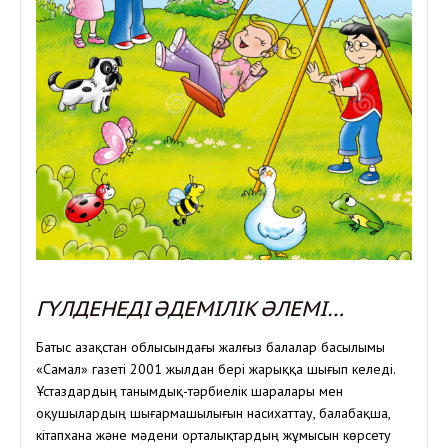
ГҮЛДЕНЕДІ ӘДЕМІЛІК ӘЛЕМІ…
Батыс Қазақстан облысындағы жалғыз балалар басылымы
«Самал» газеті 2001 жылдан бері жарыққа шығып келеді.
Ұстаздардың танымдық-тәрбиелік шаралары мен
оқушылардың шығармашылығын насихаттау, балабақша,
кітапхана және мәдени орталықтардың жұмысын көрсету