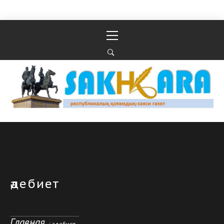
Перейти к содержимому
Основное
меню
Республикалық қоғамдық-саяси газеті
РЕСПУБЛИКАЛЫҚ ҚОҒАМДЫҚ-САЯСИ ГАЗЕТІ
әдебиет
Главная
әдебиет