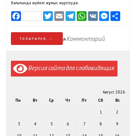
бағытында жүйелі жұмыс жүргізуде.
Facebook
Twitter
Email
Telegram
WhatsApp
VK
Messen
Отп
Комментарий
ТОЛЫҒЫРАҚ...
Версия сайта для слабовидящих
Август 2026
Пн
Вт
Ср
Чт
Пт
Сб
Вс
1
2
3
4
5
6
7
8
9
10
11
12
13
14
15
16