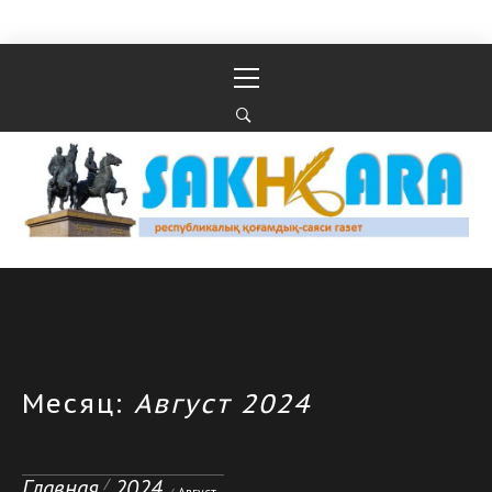
Перейти к содержимому
Основное
меню
Республикалық қоғамдық-саяси газеті
РЕСПУБЛИКАЛЫҚ ҚОҒАМДЫҚ-САЯСИ ГАЗЕТІ
Месяц:
Август 2024
Главная
2024
Август