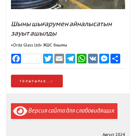
Шыны шығарумен айналысатын
зауыт ашылды
«Orda Glass Ltd» ЖШС биылғы
Facebook
Twitter
Email
Telegram
WhatsApp
VK
Messen
Отп
ТОЛЫҒЫРАҚ...
Версия сайта для слабовидящих
Август 2024