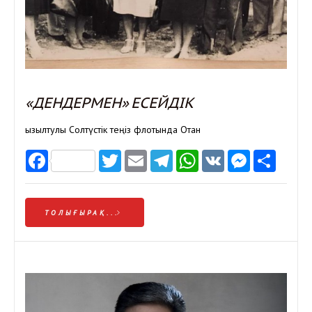
«ДЕНДЕРМЕН» ЕСЕЙДІК
Қызылтулы Солтүстік теңіз флотында Отан
Facebook
Twitter
Email
Telegram
WhatsApp
VK
Messen
Отп
ТОЛЫҒЫРАҚ...