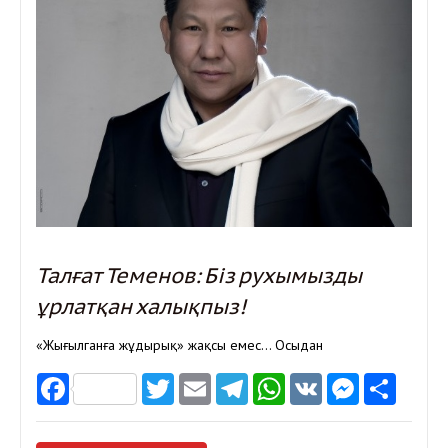
Талғат Теменов: Біз рухымызды
ұрлатқан халықпыз!
«Жығылганға жұдырық» жақсы емес… Осыдан
Facebook
Twitter
Email
Telegram
WhatsApp
VK
Messen
Отп